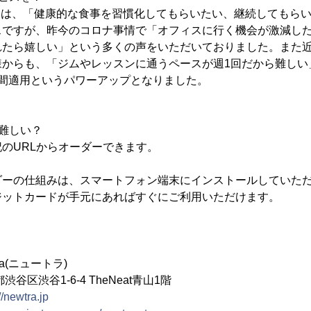
DAYSは、「健康的な食事を習慣化してもらいたい、継続してもら
スですが、昨今のコロナ事情で「オフィスに行く機会が激減した
れたら嬉しい」という多くの声をいただいておりました。また
様からも、「ジムやレッスンに通うペースが週1回だから難しい
日間適用というパワーアップとなりました。
難しい？
のURLからオーダーできます。
ダーの仕組みは、スマートフォン端末にインストールしていた
ジットカードが手元にあればすぐにご利用いただけます。
a(ニュートラ)
渋谷1-6-4 TheNeat青山1階
//newtra.jp