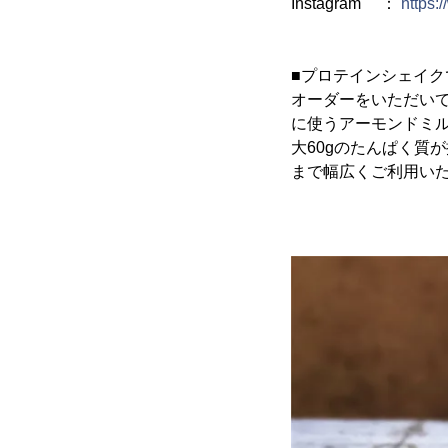
Instagram ：
https:
■プロテインシェイク
オーダーをいただい
に使うアーモンドミ
大60gのたんぱく質
まで幅広くご利用い