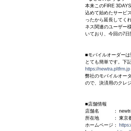
本来このFIRE 3
込めて始めたサービ
ったから延長してく
ネス関連のユーザー
いており、今回の7
■モバイルオーダーは
とても簡単です。下記
https://newtra.pltfrm.jp
弊社のモバイルオー
ので、決済用のクレ
■店舗情報
店舗名 ： newtr
所在地 ： 東京都渋谷区
ホームページ：
https: