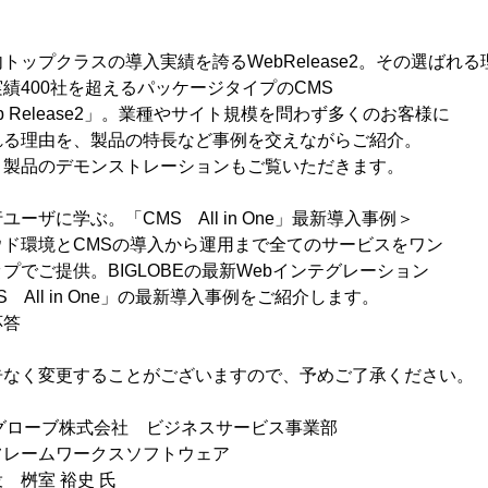
の導入実績を誇るWebRelease2。その選ばれる
を超えるパッケージタイプのCMS
ase2」。業種やサイト規模を問わず多くのお客様に
、製品の特長など事例を交えながらご紹介。
モンストレーションもご覧いただきます。
。「CMS All in One」最新導入事例＞
MSの導入から運用まで全てのサービスをワン
。BIGLOBEの最新Webインテグレーション
in One」の最新導入事例をご紹介します。
応答
告なく変更することがございますので、予めご了承ください。
グローブ株式会社 ビジネスサービス事業部
フレームワークスソフトウェア
室 裕史 氏