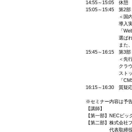
14:55～15:05 休憩
15:05～15:45 第2部
＜国内トップクラス
導入実績400社
「Web Rele
選ばれる理由を
また、製品のデ
15:45～16:15 第3部
＜先行ユーザに学ぶ
クラウド環境とC
ストップでご提供
「CMS All 
16:15～16:30 質疑
※セミナー内容は予
【講師】
【第一部】NECビッ
【第二部】株式会社
代表取締役 桝