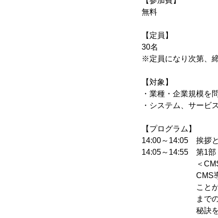
【参加費】
無料
【定員】
30名
※定員になり次第、
【対象】
・業種・企業規模を問
・システム、サービ
【プログラム】
14:00～14:05 挨
14:05～14:55 第1部
＜CMS導入検
CMS導入はポイ
ことができるもの
までの経験をもと
秘訣をお伝