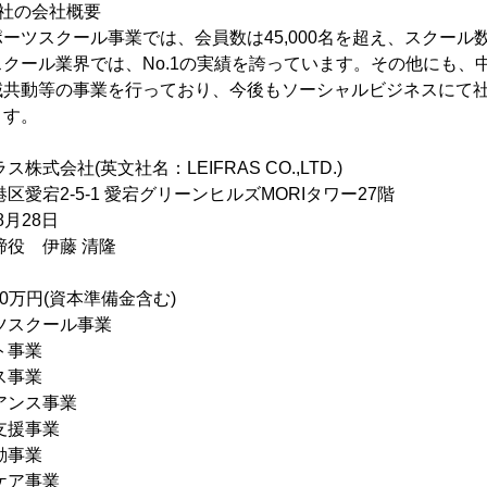
社の会社概要
ーツスクール事業では、会員数は45,000名を超え、スクール数は
クール業界では、No.1の実績を誇っています。その他にも、
域共動等の事業を行っており、今後もソーシャルビジネスにて
ます。
会社(英文社名：LEIFRAS CO.,LTD.)
宕2-5-1 愛宕グリーンヒルズMORIタワー27階
8月28日
役 伊藤 清隆
00万円(資本準備金含む)
ツスクール事業
事業
事業
ス事業
事業
事業
事業