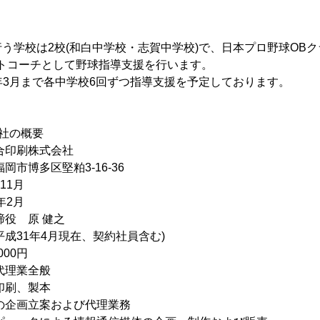
う学校は2校(和白中学校・志賀中学校)で、日本プロ野球OB
トコーチとして野球指導支援を行います。
21年3月まで各中学校6回ずつ指導支援を予定しております。
社の概要
印刷株式会社
市博多区堅粕3-16-36
11月
年2月
役 原 健之
(平成31年4月現在、契約社員含む)
000円
代理業全般
、製本
立案および代理業務