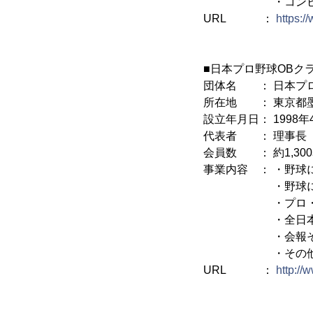
・コンピュータ
URL ：
https:/
■日本プロ野球OBク
団体名 ： 日本プロ
所在地 ： 東京都墨田
設立年月日： 1998年
代表者 ： 理事長 
会員数 ： 約1,30
事業内容 ： ・野球
・野球に関す
・プロ・アマ交
・全日本野球会
・会報その他
・その他目的達
URL ：
http://