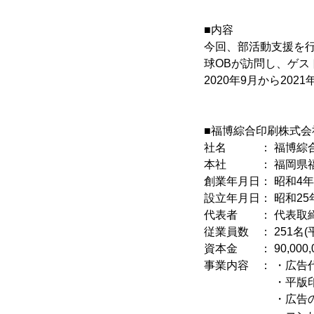
■内容
今回、部活動支援を行
球OBが訪問し、ゲス
2020年9月から20
■福博綜合印刷株式会
社名 ： 福博綜合
本社 ： 福岡県福岡
創業年月日： 昭和4年
設立年月日： 昭和25
代表者 ： 代表取締
従業員数 ： 251名
資本金 ： 90,000,
事業内容 ： ・広告
・平版印刷
・広告の企画