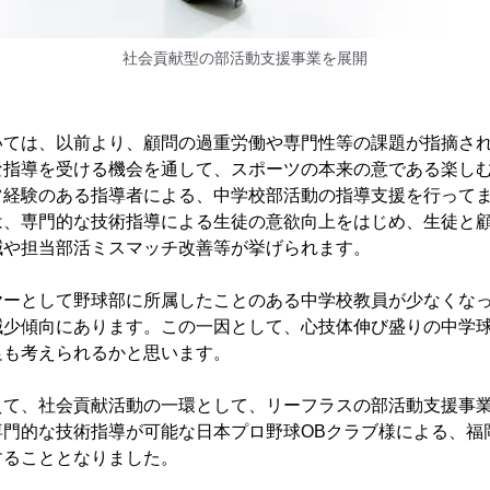
社会貢献型の部活動支援事業を展開
いては、以前より、顧問の過重労働や専門性等の課題が指摘さ
な指導を受ける機会を通して、スポーツの本来の意である楽し
ツ経験のある指導者による、中学校部活動の指導支援を行って
は、専門的な技術指導による生徒の意欲向上をはじめ、生徒と
減や担当部活ミスマッチ改善等が挙げられます。
ヤーとして野球部に所属したことのある中学校教員が少なくな
減少傾向にあります。この一因として、心技体伸び盛りの中学
足も考えられるかと思います。
えて、社会貢献活動の一環として、リーフラスの部活動支援事
専門的な技術指導が可能な日本プロ野球OBクラブ様による、福
することとなりました。