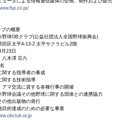
による情報通信媒体の企画、制作および販売
/www.fsp.co.jp/
ラブの概要
野球OBクラブ(公益社団法人全国野球振興会)
区太平4-13-2 太平サクラビル2階
4月23日
八木澤 荘六
0名
に関する指導者の養成
る技術指導
流に資する各種行事の開催
議その他野球に関する団体との連携協力
出版物の発行
成のための必要な事業
www.obclub.or.jp