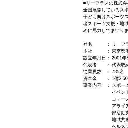
■リーフラスの株式会
全国展開しているスポ
子ども向けスポーツス
者スポーツ支援・地
めに尽力してまいり
社名 ： リーフラス株式
本社 ： 東京都港区愛
設立年月日： 2001年
代表者 ： 代表取締
従業員数 ： 785名
資本金 ： 1億2,5
事業内容 ： スポー
イベント
コマース
アライアン
部活動支援
地域共動
ヘルスケア