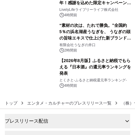
年！感謝を込めた限定キャンペーンを
4
8月10日より開催
LivelyLifeライブリーライフ株式会社
4時間前
“素材の次は、たれで勝負。”全国約
5％の浜名湖産うなぎを、 うなぎの頭
の旨味エキスで仕上げた新ブランド
5
「井口の誉」誕生
有限会社うなぎの井口
2時間前
【2026年8月版】ふるさと納税でもら
える『日本酒』の還元率ランキングを
発表
6
とくさと-ふるさと納税還元率ランキング-
4時間前
トップ
エンタメ・カルチャーのプレスリリース一覧
（株）
プレスリリース配信