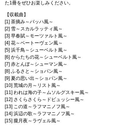
た1冊をぜひお楽しみください。
【収載曲】
[1] 茶摘み～バッハ風～
[2] 雪～スカルラッティ風～
[3] 早春賦～モーツァルト風～
[4] 花～ベートーヴェン風～
[5] 浜千鳥～シューベルト風～
[6] からたちの花～シューベルト風～
[7] 赤とんぼ～シューマン風～
[8] ふるさと～ショパン風～
[9] 夏の思い出～ショパン風～
[10] 荒城の月～リスト風～
[11] われは海の子～ムソルグスキー風～
[12] さくらさくら～ドビュッシー風～
[13] この道～ラフマニノフ風～
[14] 浜辺の歌～ラフマニノフ風～
[15] 朧月夜～ラヴェル風～