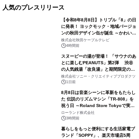
人気のプレスリリース
【令和8年8月8日】トリプル「8」の日
に発表！ ヨックモック・地域バージョ
ンの秋田デザイン缶が誕生 ～かわいい
1
秋田犬の子犬と秋田の四季と名所を巡
株式会社秋田ケーブルテレビ
るパッケージ～ 9月1日(火)秋田県内で
4時間前
販売開始
スヌーピーの湯が登場！ 「サウナのあ
とに楽しむPEANUTS」第2弾 渋谷
の人気銭湯「改良湯」と期間限定のコ
2
ラボレーション サウナイキタイコラ
株式会社ソニー・クリエイティブプロダクツ
ボグッズも発売決定！
1日前
8月8日は音楽シーンに革新をもたらし
た 伝説のリズムマシン「TR-808」を
祝う日 ～Roland Store Tokyoで実機
3
を展示しての 記念キャンペーンを開
ローランド株式会社
催 英国ラジオ「NTS」の 特別プログ
3時間前
ラムや、「TR-808」を愛する伝説的
暮らしをもっと便利にする生活家電ブ
アーティストを フィーチャーしたアニ
ランド「SOPPY」、楽天市場店5周
メーションを公開～