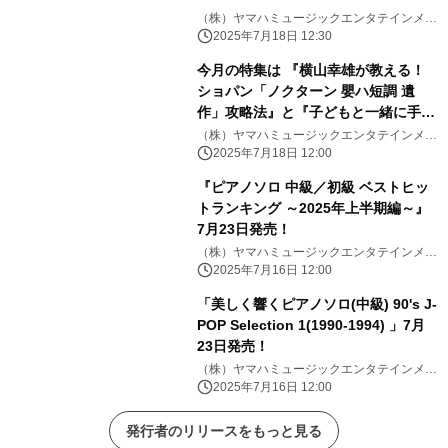
（株）ヤマハミュージックエンタテインメン
トHD
2025年7月18日 12:30
今月の特集は 『横山幸雄が教える！
ショパン「ノクターン 嬰ハ短調 遺
作」攻略法』と『子どもと一緒に手作
り楽器で遊ぼう！』「月刊ピアノ
（株）ヤマハミュージックエンタテインメン
トHD
2025年8月号」 2025年7月18日発売
2025年7月18日 12:00
『ピアノソロ 中級／初級 ベストヒッ
トランキング ～2025年上半期編～』
7月23日発売！
（株）ヤマハミュージックエンタテインメン
トHD
2025年7月16日 12:00
「美しく響くピアノソロ(中級) 90's J-
POP Selection 1(1990-1994) 」7月
23日発売！
（株）ヤマハミュージックエンタテインメン
トHD
2025年7月16日 12:00
発行者のリリースをもっと見る