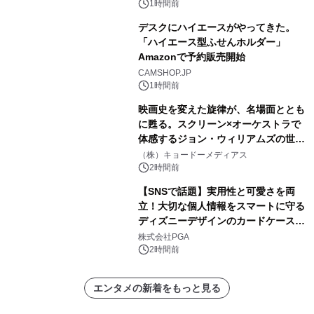
1時間前
デスクにハイエースがやってきた。
「ハイエース型ふせんホルダー」
Amazonで予約販売開始
CAMSHOP.JP
1時間前
映画史を変えた旋律が、名場面ととも
に甦る。スクリーン×オーケストラで
体感するジョン・ウィリアムズの世
界。ジョン・ウィリアムズ：シネマ・
（株）キョードーメディアス
スペクタキュラー・コンサート 開催決
2時間前
定！
【SNSで話題】実用性と可愛さを両
立！大切な個人情報をスマートに守る
ディズニーデザインのカードケースを
株式会社PGAが8月7日発売
株式会社PGA
2時間前
エンタメの新着をもっと見る