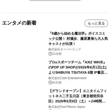
エンタメの新着
もっと見る
『8歳から始める魔法学』ボイスコミ
ック公開！ 村瀬歩、藤原夏海ら大人気
キャストが出演！
株式会社オーバーラップ
11分前
プロeスポーツチーム『AXIZ WAVE』
のPOP UP SHOPが2026年8月1日(土)
よりSHIBUYA TSUTAYA 6階 IP書店で
開催決定！！
株式会社ClaN Entertainment
41分前
【グランドオープン】エニタイムフィ
ットネス二子玉川店（東京都世田谷
区）2026年8月8日（土）＜24時間年
中無休のフィットネスジム＞
株式会社Fast Fitness Japan