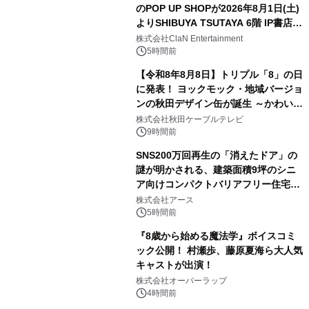
のPOP UP SHOPが2026年8月1日(土)
よりSHIBUYA TSUTAYA 6階 IP書店で
3
開催決定！！
株式会社ClaN Entertainment
5時間前
【令和8年8月8日】トリプル「8」の日
に発表！ ヨックモック・地域バージョ
ンの秋田デザイン缶が誕生 ～かわいい
4
秋田犬の子犬と秋田の四季と名所を巡
株式会社秋田ケーブルテレビ
るパッケージ～ 9月1日(火)秋田県内で
9時間前
販売開始
SNS200万回再生の「消えたドア」の
謎が明かされる、建築面積9坪のシニ
ア向けコンパクトバリアフリー住宅が
5
誕生
株式会社アース
5時間前
『8歳から始める魔法学』ボイスコミ
ック公開！ 村瀬歩、藤原夏海ら大人気
キャストが出演！
6
株式会社オーバーラップ
4時間前