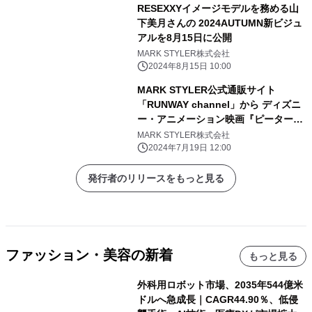
RESEXXYイメージモデルを務める山
下美月さんの 2024AUTUMN新ビジュ
アルを8月15日に公開
MARK STYLER株式会社
2024年8月15日 10:00
MARK STYLER公式通販サイト
「RUNWAY channel」から ディズニ
ー・アニメーション映画『ピーター・
パン』 『塔の上のラプンツェル』『ア
MARK STYLER株式会社
ナと雪の女王』の 3作品をテーマにし
2024年7月19日 12:00
たディズニーコレクション初登場
発行者のリリースをもっと見る
ファッション・美容の新着
もっと見る
外科用ロボット市場、2035年544億米
ドルへ急成長｜CAGR44.90％、低侵