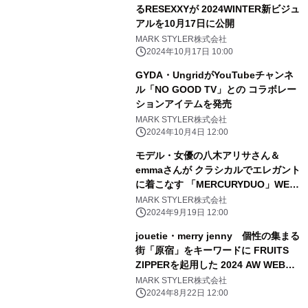
るRESEXXYが 2024WINTER新ビジュ
アルを10月17日に公開
MARK STYLER株式会社
2024年10月17日 10:00
GYDA・UngridがYouTubeチャンネ
ル「NO GOOD TV」との コラボレー
ションアイテムを発売
MARK STYLER株式会社
2024年10月4日 12:00
モデル・女優の八木アリサさん＆
emmaさんが クラシカルでエレガント
に着こなす 「MERCURYDUO」WEB
マガジン『#mm』第1弾を9月19日に
MARK STYLER株式会社
公開
2024年9月19日 12:00
jouetie・merry jenny 個性の集まる
街「原宿」をキーワードに FRUITS
ZIPPERを起用した 2024 AW WEBマ
ガジン 第一弾を8月22日に公開
MARK STYLER株式会社
2024年8月22日 12:00