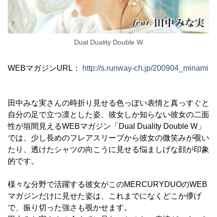
Dual Duality Double W
WEBマガジンURL：
http://s.runway-ch.jp/200904_minami
田中みな実さんの時折り見せる色っぽい表情と真っすぐと
自分の足で立つ凛とした姿、彼女しか知らない彼女の二面
性が垣間見えるWEBマガジン「Dual Duality Double W」
では、少し長めのフレアスリーブから彼女の微笑みが覗い
たり、透けたシャツの向こうに見せる悩ましげな顔が印象
的です。
様々な分野で活躍する彼女がこのMERCURYDUOのWEB
マガジンだけに見せた姿は、これまでになくどこか儚げ
で、振り切った強さも覗かせます。