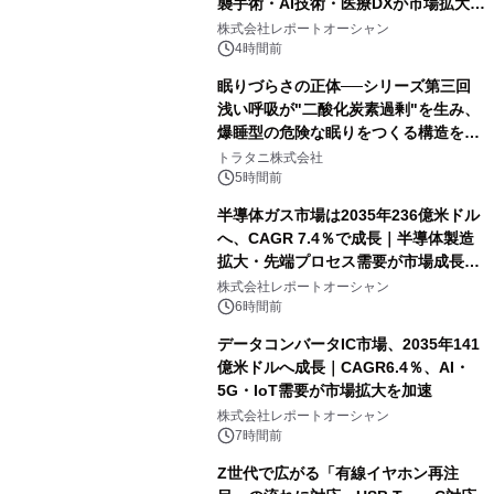
襲手術・AI技術・医療DXが市場拡大を
牽引
株式会社レポートオーシャン
4時間前
眠りづらさの正体──シリーズ第三回
浅い呼吸が"二酸化炭素過剰"を生み、
爆睡型の危険な眠りをつくる構造を解
説
トラタニ株式会社
5時間前
半導体ガス市場は2035年236億米ドル
へ、CAGR 7.4％で成長｜半導体製造
拡大・先端プロセス需要が市場成長を
加速
株式会社レポートオーシャン
6時間前
データコンバータIC市場、2035年141
億米ドルへ成長｜CAGR6.4％、AI・
5G・IoT需要が市場拡大を加速
株式会社レポートオーシャン
7時間前
Z世代で広がる「有線イヤホン再注