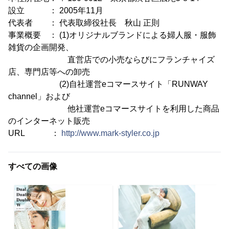
設立 ： 2005年11月
代表者 ： 代表取締役社長 秋山 正則
事業概要 ： (1)オリジナルブランドによる婦人服・服飾
雑貨の企画開発、
直営店での小売ならびにフランチャイズ
店、専門店等への卸売
(2)自社運営eコマースサイト「RUNWAY
channel」および
他社運営eコマースサイトを利用した商品
のインターネット販売
URL ：
http://www.mark-styler.co.jp
すべての画像