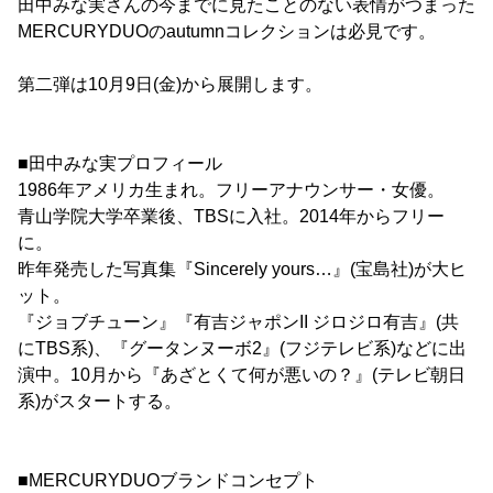
田中みな実さんの今までに見たことのない表情がつまった
MERCURYDUOのautumnコレクションは必見です。
第二弾は10月9日(金)から展開します。
■田中みな実プロフィール
1986年アメリカ生まれ。フリーアナウンサー・女優。
青山学院大学卒業後、TBSに入社。2014年からフリー
に。
昨年発売した写真集『Sincerely yours…』(宝島社)が大ヒ
ット。
『ジョブチューン』『有吉ジャポンII ジロジロ有吉』(共
にTBS系)、『グータンヌーボ2』(フジテレビ系)などに出
演中。10月から『あざとくて何が悪いの？』(テレビ朝日
系)がスタートする。
■MERCURYDUOブランドコンセプト