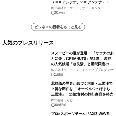
（UHFアンテナ、VHFアンテナ）・分
析レポートを発表
株式会社マーケットリサーチセンター
51分前
ビジネスの新着をもっと見る
人気のプレスリリース
スヌーピーの湯が登場！ 「サウナのあ
とに楽しむPEANUTS」第2弾 渋谷
の人気銭湯「改良湯」と期間限定のコ
1
ラボレーション サウナイキタイコラ
株式会社ソニー・クリエイティブプロダクツ
ボグッズも発売決定！
1日前
北前船の歴史が息づく港町・三国湊で
上質な滞在を 「オーベルジュほまち
三國湊」 1泊2食付の旅行商品を発売
2
株式会社ぷらど
5時間前
プロeスポーツチーム『AXIZ WAVE』