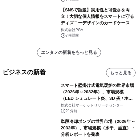
定！
【SNSで話題】実用性と可愛さを両
立！大切な個人情報をスマートに守る
ディズニーデザインのカードケースを
株式会社PGAが8月7日発売
株式会社PGA
7時間前
エンタメの新着をもっと見る
ビジネスの新着
もっと見る
スマート壁掛け式電気暖炉の世界市場
（2026年～2032年）、市場規模
（LED シミュレート炎、3D 炎 / ホロ
グラフィック効果、水ミスト炎）・分
株式会社マーケットリサーチセンター
析レポートを発表
21分前
単段冷却ポンプの世界市場（2026年～
2032年）、市場規模（水平、垂直）・
分析レポートを発表