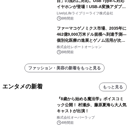
目」の流れに対応。USB Type-C対応
イヤホンが登場！USB-A変換アダプタ
ー付きでスマホからパソコンまで幅広
LivelyLifeライブリーライフ株式会社
く活用可能
8時間前
ファーマコゲノミクス市場、2035年に
462億9,000万米ドル規模へ到達予測―
個別化医療の進展とゲノム活用が次世
代ヘルスケア投資を加速
株式会社レポートオーシャン
8時間前
ファッション・美容の新着をもっと見る
エンタメの新着
もっと見る
『8歳から始める魔法学』ボイスコミ
ック公開！ 村瀬歩、藤原夏海ら大人気
キャストが出演！
株式会社オーバーラップ
4時間前