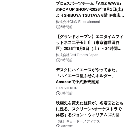
プロeスポーツチーム『AXIZ WAVE』
のPOP UP SHOPが2026年8月1日(土)
よりSHIBUYA TSUTAYA 6階 IP書店で
開催決定！！
株式会社ClaN Entertainment
5時間前
【グランドオープン】エニタイムフィ
ットネス二子玉川店（東京都世田谷
区）2026年8月8日（土）＜24時間年
中無休のフィットネスジム＞
株式会社Fast Fitness Japan
6時間前
デスクにハイエースがやってきた。
「ハイエース型ふせんホルダー」
Amazonで予約販売開始
CAMSHOP.JP
6時間前
映画史を変えた旋律が、名場面ととも
に甦る。スクリーン×オーケストラで
体感するジョン・ウィリアムズの世
界。ジョン・ウィリアムズ：シネマ・
（株）キョードーメディアス
スペクタキュラー・コンサート 開催決
7時間前