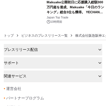
Makuake公開初日に応援購入総額300
万円超を達成、Makuake「今日のラン
キング」総合3位も獲得。 YECHAN音
6
浴シンギングボウル第2弾の大型サイ
Japan Top Trade
ズ（XL・2XL・3XL）を先行販売中
10時間前
トップ
ビジネスのプレスリリース一覧
株式会社阪急阪神エ
プレスリリース配信
サポート
関連サービス
•
運営会社
•
パートナープログラム