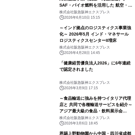
SAF・バイオ燃料を活用した 航空・海
上貨物輸送を促進する 貨物代理店に選
株式会社阪急阪神エクスプレス
定
2026年6月10日 15:15
～インド拠点のロジスティクス事業強
化～ 2026年5月 インド・マネサール
ロジスティクスセンターII増床
株式会社阪急阪神エクスプレス
2026年4月28日 14:45
「健康経営優良法人2026」に6年連続
で認定されました
株式会社阪急阪神エクスプレス
2026年3月9日 17:15
～食品輸送に強みを持つイタリア代理
店と 共同で各種輸送サービスを紹介～
アジア最大級の食品・飲料展示会
「FOODEX JAPAN 2026」に3年連続
株式会社阪急阪神エクスプレス
出展
2026年3月6日 18:45
恩賜上野動物園から中国・四川省成都