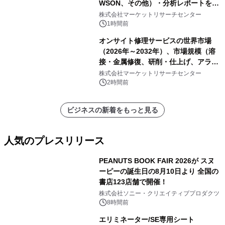
WSON、その他）・分析レポートを発
表
株式会社マーケットリサーチセンター
1時間前
オンサイト修理サービスの世界市場
（2026年～2032年）、市場規模（溶
接・金属修復、研削・仕上げ、アライ
メント、その他）・分析レポートを発
株式会社マーケットリサーチセンター
表
2時間前
ビジネスの新着をもっと見る
人気のプレスリリース
PEANUTS BOOK FAIR 2026が スヌ
ーピーの誕生日の8月10日より 全国の
書店123店舗で開催！
1
株式会社ソニー・クリエイティブプロダクツ
8時間前
エリミネーター/SE専用シート