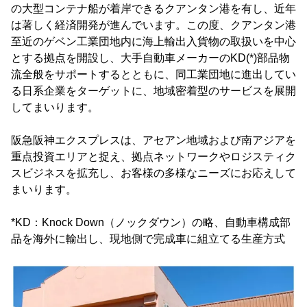
の大型コンテナ船が着岸できるクアンタン港を有し、近年
は著しく経済開発が進んでいます。この度、クアンタン港
至近のゲベン工業団地内に海上輸出入貨物の取扱いを中心
とする拠点を開設し、大手自動車メーカーのKD(*)部品物
流全般をサポートするとともに、同工業団地に進出してい
る日系企業をターゲットに、地域密着型のサービスを展開
してまいります。
阪急阪神エクスプレスは、アセアン地域および南アジアを
重点投資エリアと捉え、拠点ネットワークやロジスティク
スビジネスを拡充し、お客様の多様なニーズにお応えして
まいります。
*KD：Knock Down（ノックダウン）の略、自動車構成部
品を海外に輸出し、現地側で完成車に組立てる生産方式