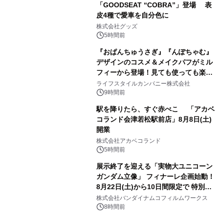
「GOODSEAT “COBRA”」登場 表
皮4種で愛車を自分色に
2
株式会社グッズ
5時間前
『おぱんちゅうさぎ』『んぽちゃむ』
デザインのコスメ＆メイクパフがミル
フィーから登場！見ても使っても楽し
3
い、ポップでキュートなコレクショ
ライフスタイルカンパニー株式会社
ン。
9時間前
駅を降りたら、すぐ赤べこ 「アカベ
コランド会津若松駅前店」8月8日(土)
開業
4
株式会社アカベコランド
5時間前
展示終了を迎える「実物大ユニコーン
ガンダム立像」 フィナーレ企画始動！
8月22日(土)から10日間限定で 特別映
5
像『UNICORN GUNDAM Statue ―
株式会社バンダイナムコフィルムワークス
BEYOND POSSIBILITY ―』を上映！
8時間前