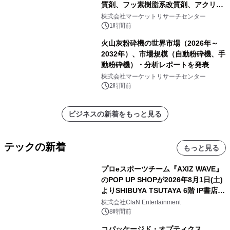
質剤、フッ素樹脂系改質剤、アクリル
系改質剤、ポリウレタン系改質剤、ワ
株式会社マーケットリサーチセンター
ックス系改質剤）・分析レポートを発
1時間前
表
火山灰粉砕機の世界市場（2026年～
2032年）、市場規模（自動粉砕機、手
動粉砕機）・分析レポートを発表
株式会社マーケットリサーチセンター
2時間前
ビジネスの新着をもっと見る
テックの新着
もっと見る
プロeスポーツチーム『AXIZ WAVE』
のPOP UP SHOPが2026年8月1日(土)
よりSHIBUYA TSUTAYA 6階 IP書店で
開催決定！！
株式会社ClaN Entertainment
8時間前
コパッケージド・オプティクス