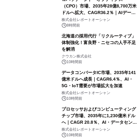
（CPO）市場、2035年28億8,700万米
ドルへ拡大、CAGR36.2％｜AIデータ
センター・高速光通信需要が成長を加
株式会社レポートオーシャン
速
8時間前
北海道の採用代行「リクルーティブ」
体制強化！富良野・ニセコの人手不足
を解消
クウカン株式会社
10時間前
データコンバータIC市場、2035年141
億米ドルへ成長｜CAGR6.4％、AI・
5G・IoT需要が市場拡大を加速
株式会社レポートオーシャン
10時間前
プロセッサおよびコンピューティング
チップ市場、2035年に1,230億米ドル
へ｜CAGR 20.8％、AI・データセンタ
ー需要が成長を牽引
株式会社レポートオーシャン
10時間前