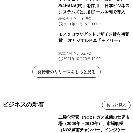
S/4HANA(R)」を採用 日本ビジネス
システムズと共創チーム体制で導入を
推進
株式会社 MonotaRO
2021年11月16日 11:00
モノタロウがグッドデザイン賞を初受
賞 オリジナル台車「モノリー」
株式会社 MonotaRO
2021年10月20日 15:00
発行者のリリースをもっと見る
ビジネスの新着
もっと見る
二酸化窒素（NO2）ガス滅菌の世界市
場（2026年～2032年）、市場規模
（NO2滅菌チャンバー、インジケータ