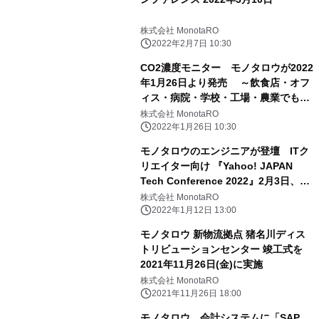
株式会社 MonotaRO
2022年2月7日 10:30
CO2濃度モニター モノタロウが2022
年1月26日より発売 ～飲食店・オフ
ィス・病院・学校・工場・農業でも
リアルタイムにCO2濃度・温度・湿度
株式会社 MonotaRO
の3点を測定～
2022年1月26日 10:30
モノタロウのエンジニアが登壇 ITク
リエイター向け 『Yahoo! JAPAN
Tech Conference 2022』2月3日、4
日開催
株式会社 MonotaRO
2022年1月12日 13:00
モノタロウ 新物流拠点 猪名川ディス
トリビューションセンター 竣工式を
2021年11月26日(金)に実施
株式会社 MonotaRO
2021年11月26日 18:00
モノタロウ、会計システムに「SAP