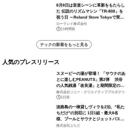
8月8日は音楽シーンに革新をもたらし
た 伝説のリズムマシン「TR-808」を
祝う日 ～Roland Store Tokyoで実機
を展示しての 記念キャンペーンを開
ローランド株式会社
催 英国ラジオ「NTS」の 特別プログ
11時間前
ラムや、「TR-808」を愛する伝説的
アーティストを フィーチャーしたアニ
テックの新着をもっと見る
メーションを公開～
人気のプレスリリース
スヌーピーの湯が登場！ 「サウナのあ
とに楽しむPEANUTS」第2弾 渋谷
の人気銭湯「改良湯」と期間限定のコ
1
ラボレーション サウナイキタイコラ
株式会社ソニー・クリエイティブプロダクツ
ボグッズも発売決定！
1日前
淡路島の一棟貸しヴィラを2泊、"私た
ちだけ"の別荘に 1日1組・最大8名
様、プールとサウナとジェットバス付
2
きで Villa Mon Temps AWAJIの連泊
株式会社ぷらど