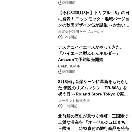
素泊りプラン
9時間前
【令和8年8月8日】トリプル「8」の日
に発表！ ヨックモック・地域バージョ
ンの秋田デザイン缶が誕生 ～かわいい
3
秋田犬の子犬と秋田の四季と名所を巡
株式会社秋田ケーブルテレビ
るパッケージ～ 9月1日(火)秋田県内で
12時間前
販売開始
デスクにハイエースがやってきた。
「ハイエース型ふせんホルダー」
Amazonで予約販売開始
4
CAMSHOP.JP
9時間前
8月8日は音楽シーンに革新をもたらし
た 伝説のリズムマシン「TR-808」を
祝う日 ～Roland Store Tokyoで実機
5
を展示しての 記念キャンペーンを開
ローランド株式会社
催 英国ラジオ「NTS」の 特別プログ
11時間前
ラムや、「TR-808」を愛する伝説的
北前船の歴史が息づく港町・三国湊で
アーティストを フィーチャーしたアニ
上質な滞在を 「オーベルジュほまち
メーションを公開～
三國湊」 1泊2食付の旅行商品を発売