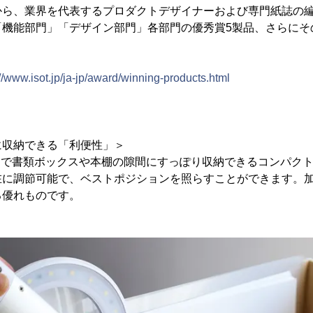
から、業界を代表するプロダクトデザイナーおよび専門紙誌の
「機能部門」「デザイン部門」各部門の優秀賞5製品、さらにそ
://www.isot.jp/ja-jp/award/winning-products.html
に収納できる「利便性」＞
んで書類ボックスや本棚の隙間にすっぽり収納できるコンパク
在に調節可能で、ベストポジションを照らすことができます。
る優れものです。