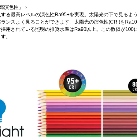
「高演色性」＞
する最高レベルの演色性Ra95+を実現。太陽光の下で見るよ
ランスよく見ることができます。太陽光の演色性(CRI)をRa1
採用されている照明の推奨水準はRa90以上。この数値が100
ます。