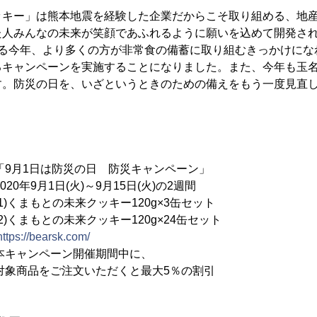
ッキー」は熊本地震を経験した企業だからこそ取り組める、地
た人みんなの未来が笑顔であふれるように願いを込めて開発さ
える今年、より多くの方が非常食の備蓄に取り組むきっかけにな
るキャンペーンを実施することになりました。また、今年も玉
す。防災の日を、いざというときのための備えをもう一度見直
月1日は防災の日 防災キャンペーン」
年9月1日(火)～9月15日(火)の2週間
くまもとの未来クッキー120g×3缶セット
未来クッキー120g×24缶セット
https://bearsk.com/
本キャンペーン開催期間中に、
注文いただくと最大5％の割引