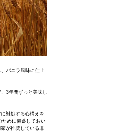
し、バニラ風味に仕上
で、3年間ずっと美味し
害に対処する心構えを
のために備蓄しておい
門家が推奨している非