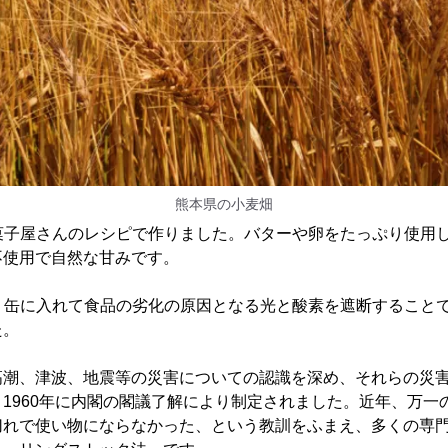
熊本県の小麦畑
洋菓子屋さんのレシピで作りました。バターや卵をたっぷり使用
不使用で自然な甘みです。
す。缶に入れて食品の劣化の原因となる光と酸素を遮断すること
た。
高潮、津波、地震等の災害についての認識を深め、それらの災
1960年に内閣の閣議了解により制定されました。近年、万一
切れで使い物にならなかった、という教訓をふまえ、多くの専