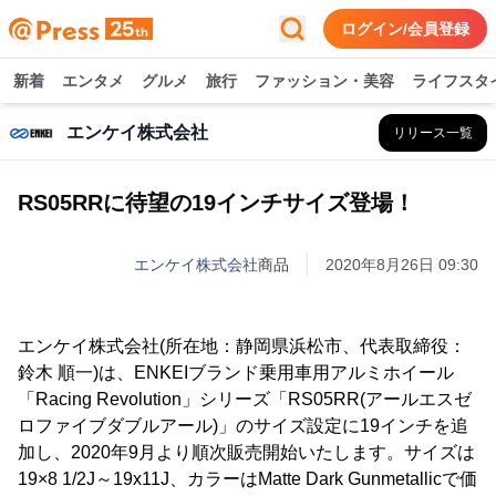
ログイン/会員登録
新着
エンタメ
グルメ
旅行
ファッション・美容
ライフスタ
エンケイ株式会社
リリース一覧
RS05RRに待望の19インチサイズ登場！
エンケイ株式会社
商品
2020年8月26日 09:30
エンケイ株式会社(所在地：静岡県浜松市、代表取締役：
鈴木 順一)は、ENKEIブランド乗用車用アルミホイール
「Racing Revolution」シリーズ「RS05RR(アールエスゼ
ロファイブダブルアール)」のサイズ設定に19インチを追
加し、2020年9月より順次販売開始いたします。サイズは
19×8 1/2J～19x11J、カラーはMatte Dark Gunmetallicで価