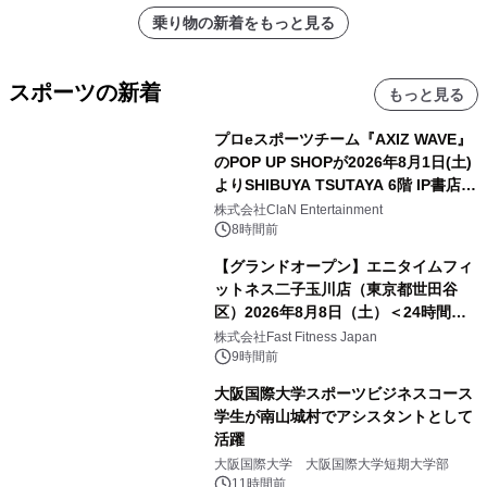
乗り物の新着をもっと見る
スポーツの新着
もっと見る
プロeスポーツチーム『AXIZ WAVE』
のPOP UP SHOPが2026年8月1日(土)
よりSHIBUYA TSUTAYA 6階 IP書店で
開催決定！！
株式会社ClaN Entertainment
8時間前
【グランドオープン】エニタイムフィ
ットネス二子玉川店（東京都世田谷
区）2026年8月8日（土）＜24時間年
中無休のフィットネスジム＞
株式会社Fast Fitness Japan
9時間前
大阪国際大学スポーツビジネスコース
学生が南山城村でアシスタントとして
活躍
大阪国際大学 大阪国際大学短期大学部
11時間前