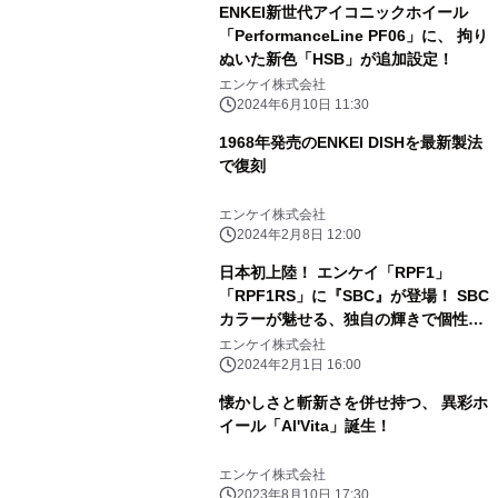
ENKEI新世代アイコニックホイール
「PerformanceLine PF06」に、 拘り
ぬいた新色「HSB」が追加設定！
エンケイ株式会社
2024年6月10日 11:30
1968年発売のENKEI DISHを最新製法
で復刻
エンケイ株式会社
2024年2月8日 12:00
日本初上陸！ エンケイ「RPF1」
「RPF1RS」に『SBC』が登場！ SBC
カラーが魅せる、独自の輝きで個性を
演出
エンケイ株式会社
2024年2月1日 16:00
懐かしさと斬新さを併せ持つ、 異彩ホ
イール「Al'Vita」誕生！
エンケイ株式会社
2023年8月10日 17:30