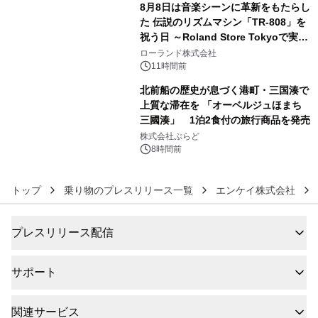
8月8日は音楽シーンに革新をもたらし
た 伝説のリズムマシン「TR-808」を
祝う日 ～Roland Store Tokyoで実機
5
を展示しての 記念キャンペーンを開
ローランド株式会社
催 英国ラジオ「NTS」の 特別プログ
11時間前
ラムや、「TR-808」を愛する伝説的
北前船の歴史が息づく港町・三国湊で
アーティストを フィーチャーしたアニ
上質な滞在を 「オーベルジュほまち
メーションを公開～
三國湊」 1泊2食付の旅行商品を発売
6
株式会社ぷらど
8時間前
トップ
乗り物のプレスリリース一覧
エンケイ株式会社
プレスリリース配信
サポート
関連サービス