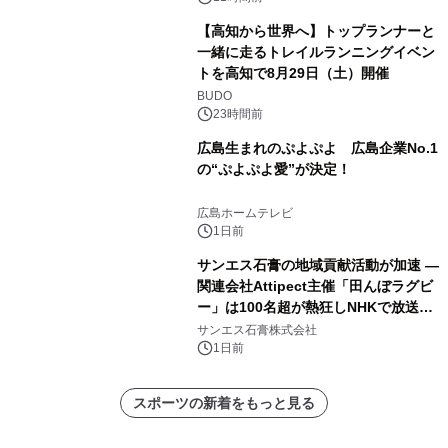
【高知から世界へ】トップランナーと
一緒に走るトレイルランニングイベン
トを高知で8月29日（土）開催
BUDO
23時間前
広島生まれのぷよぷよ 広島企業No.1
の“ぷよぷよ愛”が決定！
広島ホームテレビ
1日前
サンエス石膏の地域貢献活動が加速 ―
関連会社Attipect主催「田んぼラグビ
ー」は100名超が熱狂しNHKで放送さ
れました。
サンエス石膏株式会社
1日前
スポーツの新着をもっと見る