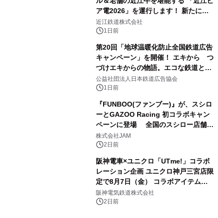
ル＆老舗の近江牛を堪能する 「近江ビ
ア電2026」を運行します！ 新たに
「長濱浪漫ビール」が参加！キリン一
近江鉄道株式会社
番搾り飲み放題が復活！
1日前
第20回「地球温暖化防止全国鉄道広告
キャンペーン」を開催！ エキから つ
づけエキからの物語。エコな鉄道とと
もに。
公益社団法人日本鉄道広告協会
1日前
『FUNBOO(ファンブー)』が、スシロ
ーとGAZOO Racing 初コラボキャン
ペーンに登場 全国のスシロー店舗で
GR 4車種の FUNBOO(ミニカー)付き
株式会社JAM
メニューが展開されます
2日前
阪神電車×ユニクロ「UTme!」コラボ
レーション企画 ユニクロ神戸三宮店限
定で8月7日（金） コラボアイテムが
発売決定！
阪神電気鉄道株式会社
2日前