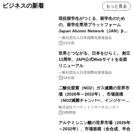
ビジネスの新着
もっと見る
現役留学生がつくる、留学生のため
の、留学生専用プラットフォーム
Japan Alumni Network（JAN）β版
をリリース
一般社団法人日本国際化推進協会
14分前
世界とつながる、日本をひらく。 創立
13周年、JAPI公式Webサイトを全面
リニューアル
一般社団法人日本国際化推進協会
14分前
二酸化窒素（NO2）ガス滅菌の世界市
場（2026年～2032年）、市場規模
（NO2滅菌チャンバー、インジケータ
ーおよびモニタリングシステム、その
株式会社マーケットリサーチセンター
他）・分析レポートを発表
1時間前
アルテミシニン酸の世界市場（2026年
～2032年）、市場規模（全合成、半合