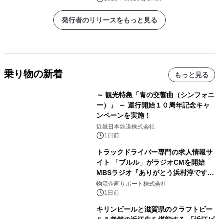
発行者のリリースをもっと見る
乗り物の新着
もっと見る
～ 観光特急「青の交響曲（シンフォニ
ー）」 ～ 運行開始１０周年記念キャ
ンペーンを実施！
近畿日本鉄道株式会社
1日前
トラックドライバー専門の求人情報サ
イト 「ブルル」がラジオCMを開始
MBSラジオ『ありがとう浜村淳です』
にて8月1日(土)より
物流企画サポート株式会社
1日前
キリンビールと滋賀県のクラフトビー