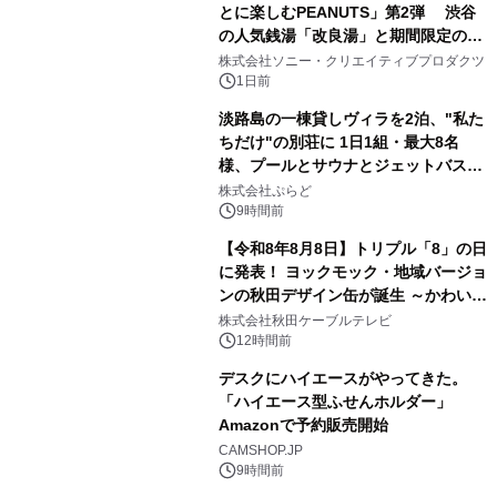
とに楽しむPEANUTS」第2弾 渋谷
の人気銭湯「改良湯」と期間限定のコ
1
ラボレーション サウナイキタイコラ
株式会社ソニー・クリエイティブプロダクツ
ボグッズも発売決定！
1日前
淡路島の一棟貸しヴィラを2泊、"私た
ちだけ"の別荘に 1日1組・最大8名
様、プールとサウナとジェットバス付
2
きで Villa Mon Temps AWAJIの連泊
株式会社ぷらど
素泊りプラン
9時間前
【令和8年8月8日】トリプル「8」の日
に発表！ ヨックモック・地域バージョ
ンの秋田デザイン缶が誕生 ～かわいい
3
秋田犬の子犬と秋田の四季と名所を巡
株式会社秋田ケーブルテレビ
るパッケージ～ 9月1日(火)秋田県内で
12時間前
販売開始
デスクにハイエースがやってきた。
「ハイエース型ふせんホルダー」
Amazonで予約販売開始
4
CAMSHOP.JP
9時間前