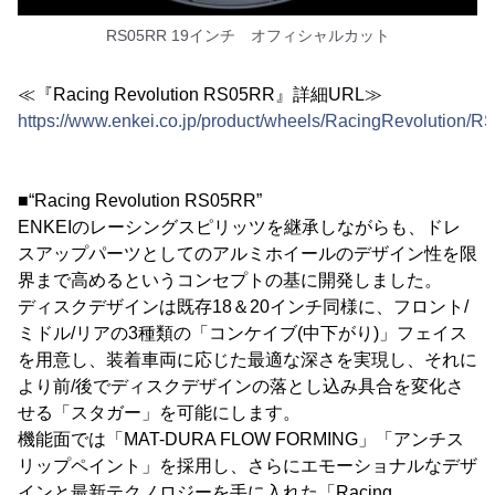
RS05RR 19インチ オフィシャルカット
≪『Racing Revolution RS05RR』詳細URL≫
https://www.enkei.co.jp/product/wheels/RacingRevolution/
■“Racing Revolution RS05RR”
ENKEIのレーシングスピリッツを継承しながらも、ドレ
スアップパーツとしてのアルミホイールのデザイン性を限
界まで高めるというコンセプトの基に開発しました。
ディスクデザインは既存18＆20インチ同様に、フロント/
ミドル/リアの3種類の「コンケイブ(中下がり)」フェイス
を用意し、装着車両に応じた最適な深さを実現し、それに
より前/後でディスクデザインの落とし込み具合を変化さ
せる「スタガー」を可能にします。
機能面では「MAT-DURA FLOW FORMING」「アンチス
リップペイント」を採用し、さらにエモーショナルなデザ
インと最新テクノロジーを手に入れた「Racing