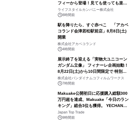
フィーから登場！見ても使っても楽し
3
い、ポップでキュートなコレクショ
ライフスタイルカンパニー株式会社
ン。
8時間前
駅を降りたら、すぐ赤べこ 「アカベ
コランド会津若松駅前店」8月8日(土)
開業
4
株式会社アカベコランド
4時間前
展示終了を迎える「実物大ユニコーン
ガンダム立像」 フィナーレ企画始動！
8月22日(土)から10日間限定で 特別映
5
像『UNICORN GUNDAM Statue ―
株式会社バンダイナムコフィルムワークス
BEYOND POSSIBILITY ―』を上映！
7時間前
Makuake公開初日に応援購入総額300
万円超を達成、Makuake「今日のラン
キング」総合3位も獲得。 YECHAN音
6
浴シンギングボウル第2弾の大型サイ
Japan Top Trade
ズ（XL・2XL・3XL）を先行販売中
9時間前