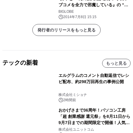
ブコメを全力で邪魔している』の “遊
王子謳歌”を追加
BIGLOBE
2014年7月8日 15:15
発行者のリリースをもっと見る
テックの新着
もっと見る
エルグラムのコメント自動返信でレシ
ピ配布、約298万回再生の事例公開
株式会社ミショナ
2時間前
おかげさまで36周年！パソコン工房
「超 創業感謝 還元祭」を8月11日から
9月7日までの期間限定で開催！人気の
ゲーミングPCや高性能ノートPCなど
株式会社ユニットコム