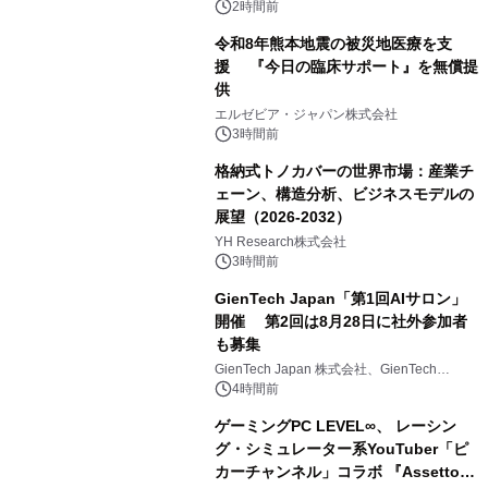
対象iiyama PCのご購入で最大3万円分
2時間前
相当を還元
令和8年熊本地震の被災地医療を支
援 『今日の臨床サポート』を無償提
供
エルゼビア・ジャパン株式会社
3時間前
格納式トノカバーの世界市場：産業チ
ェーン、構造分析、ビジネスモデルの
展望（2026-2032）
YH Research株式会社
3時間前
GienTech Japan「第1回AIサロン」
開催 第2回は8月28日に社外参加者
も募集
GienTech Japan 株式会社、GienTech
Consulting Japan 株式会社
4時間前
ゲーミングPC LEVEL∞、 レーシン
グ・シミュレーター系YouTuber「ピ
カーチャンネル」コラボ 『Assetto