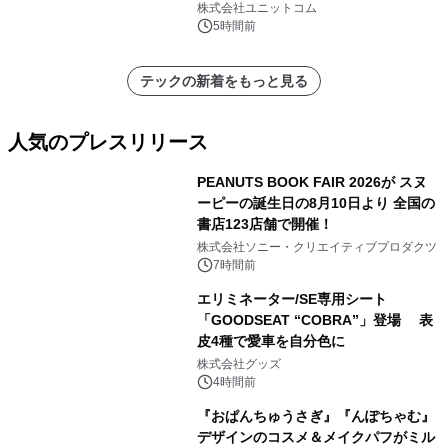
Corsa EVO』推奨パソコン販売中
株式会社ユニットコム
5時間前
テックの新着をもっと見る
人気のプレスリリース
PEANUTS BOOK FAIR 2026が スヌ
ーピーの誕生日の8月10日より 全国の
書店123店舗で開催！
1
株式会社ソニー・クリエイティブプロダクツ
7時間前
エリミネーター/SE専用シート
「GOODSEAT “COBRA”」登場 表
皮4種で愛車を自分色に
2
株式会社グッズ
4時間前
『おぱんちゅうさぎ』『んぽちゃむ』
デザインのコスメ＆メイクパフがミル