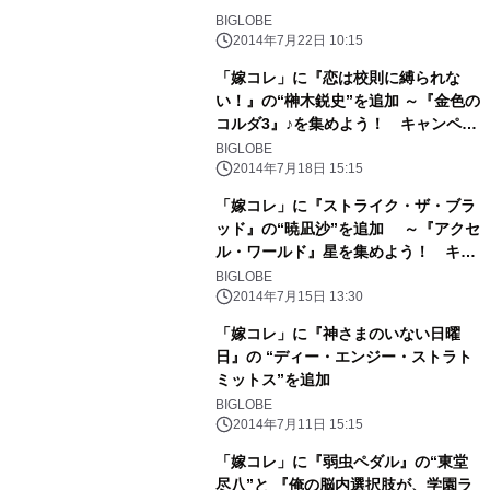
BIGLOBE
2014年7月22日 10:15
「嫁コレ」に『恋は校則に縛られな
い！』の“榊木鋭史”を追加 ～『金色の
コルダ3』♪を集めよう！ キャンペー
ンも実施～
BIGLOBE
2014年7月18日 15:15
「嫁コレ」に『ストライク・ザ・ブラ
ッド』の“暁凪沙”を追加 ～『アクセ
ル・ワールド』星を集めよう！ キャ
ンペーンも実施～
BIGLOBE
2014年7月15日 13:30
「嫁コレ」に『神さまのいない日曜
日』の “ディー・エンジー・ストラト
ミットス”を追加
BIGLOBE
2014年7月11日 15:15
「嫁コレ」に『弱虫ペダル』の“東堂
尽八”と 『俺の脳内選択肢が、学園ラ