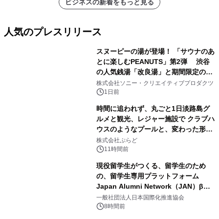
ビジネスの新着をもっと見る
人気のプレスリリース
スヌーピーの湯が登場！ 「サウナのあ
とに楽しむPEANUTS」第2弾 渋谷
の人気銭湯「改良湯」と期間限定のコ
1
ラボレーション サウナイキタイコラ
株式会社ソニー・クリエイティブプロダクツ
ボグッズも発売決定！
1日前
時間に追われず、丸ごと1日淡路島グ
ルメと観光、レジャー施設で クラブハ
ウスのようなプールと、変わった形の
2
サウナも 「THE BOXY AWAJI」のお
株式会社ぷらど
得な素泊まり連泊プランで
11時間前
現役留学生がつくる、留学生のため
の、留学生専用プラットフォーム
Japan Alumni Network（JAN）β版
3
をリリース
一般社団法人日本国際化推進協会
8時間前