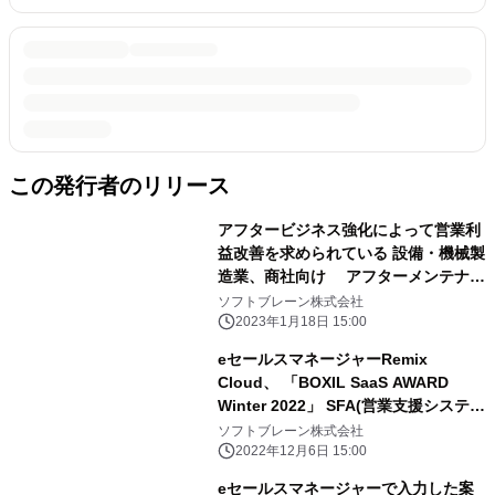
この発行者のリリース
アフタービジネス強化によって営業利
益改善を求められている 設備・機械製
造業、商社向け アフターメンテナン
ス／サービス部門の収益化を促進する
ソフトブレーン株式会社
eセールスマネージャーRemix MS サ
2023年1月18日 15:00
ービスエディション提供開始
eセールスマネージャーRemix
Cloud、 「BOXIL SaaS AWARD
Winter 2022」 SFA(営業支援システ
ム)部門で「Good Service」に選出
ソフトブレーン株式会社
2022年12月6日 15:00
eセールスマネージャーで入力した案