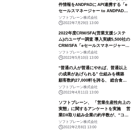
件情報をANDPADに API連携する「e
セールスマネージャー to ANDPAD」
をリリース
ソフトブレーン株式会社
2022年7月29日 13:00
2022年度CRM/SFA(営業支援システ
ム)のユーザー調査 導入実績5,500社の
CRM/SFA「eセールスマネージャー」
5年連続 総合満足度No.1を獲得！
ソフトブレーン株式会社
2022年5月10日 13:00
“普通の人が普通にやれば、普通以上
の成果があげられる” 仕組みを構築
顧客数約27,000軒を誇る、 総合食品
卸「プレコフーズ」の営業DX事例を公
ソフトブレーン株式会社
開！ 累計導入数5,500社を誇る ソフト
2022年4月11日 13:00
ブレーン「eセールスマネージャー」
ソフトブレーン、 「営業生産性向上の
が支援
実態」に関するアンケートを実施 営
業DX取り組み企業の約半数が、“コロ
ナきっかけ”！ 約40％の企業「総合的
ソフトブレーン株式会社
にみると生産性が下がった・変化な
2022年2月8日 13:00