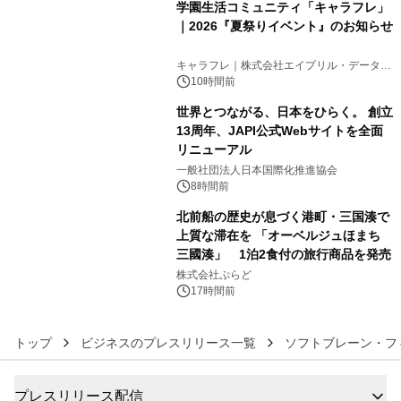
学園生活コミュニティ「キャラフレ」
｜2026『夏祭りイベント』のお知らせ
4
キャラフレ｜株式会社エイプリル・データ・
デザインズ
10時間前
世界とつながる、日本をひらく。 創立
13周年、JAPI公式Webサイトを全面
リニューアル
5
一般社団法人日本国際化推進協会
8時間前
北前船の歴史が息づく港町・三国湊で
上質な滞在を 「オーベルジュほまち
三國湊」 1泊2食付の旅行商品を発売
6
株式会社ぷらど
17時間前
トップ
ビジネスのプレスリリース一覧
ソフトブレーン・フ
プレスリリース配信