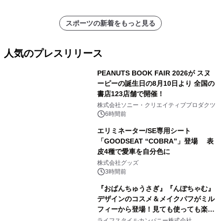
スポーツの新着をもっと見る
人気のプレスリリース
PEANUTS BOOK FAIR 2026が スヌ
ーピーの誕生日の8月10日より 全国の
書店123店舗で開催！
1
株式会社ソニー・クリエイティブプロダクツ
6時間前
エリミネーター/SE専用シート
「GOODSEAT “COBRA”」登場 表
皮4種で愛車を自分色に
2
株式会社グッズ
3時間前
『おぱんちゅうさぎ』『んぽちゃむ』
デザインのコスメ＆メイクパフがミル
フィーから登場！見ても使っても楽し
3
い、ポップでキュートなコレクショ
ライフスタイルカンパニー株式会社