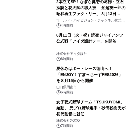
2本立てSP！なぎら健壱の葛飾・立石
探訪と花火師の職人技 「船越英一郎の
昭和再生ファクトリー」 8月13日
（木）よる9時～ BS12 トゥエルビで
ワールド・ハイビジョン・チャンネル株式会
社
放送
4時間前
8月11日（火・祝）読売ジャイアンツ
公式戦「アイダ設計デー」を開催
株式会社アイダ設計
6時間前
夏休みはボートレース徳山へ！
「ENJOY！すぽっちーずFES2026」
を８月15日から開催
山口県周南市
6時間前
女子硬式野球チーム「TSUKUYOMI」
始動、 元プロ野球選手・砂田毅樹氏が
初代監督に就任
株式会社XOXO
7時間前