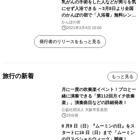
乳がんの手術をした人などが周りを気
にせず入浴できる ～3月8日より全国
のかんぽの宿で「入浴着」無料レンタ
ルを開始～
かんぽの宿
2021年3月4日 10:00
発行者のリリースをもっと見る
旅行の新着
もっと見る
月に一度の吹奏楽イベント！プロと一
緒に演奏できる「第112回月イチ吹奏
楽」。演奏曲目などの詳細発表！
公益社団法人 大阪市音楽団
16分前
8 月9 日（日）『ムーミンの日』をス
タートに16 日（日）まで 「ムーミン
の日スペシャルウィーク」開催！