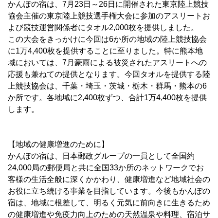
かんぽの宿は、7月23日～26日に開催された東京陸上競技
協会主催の東京陸上競技選手権大会に参加のアスリートお
よび競技運営関係者にタオル2,000枚を提供しました。
この大会をきっかけに今回は6か所の地域の陸上競技協会
に1万4,400枚を提供することに至りました。特に熊本地
域においては、7月豪雨による被災されたアスリートへの
応援も兼ねての提供となります。今回タオルを提供する陸
上競技協会は、千葉・埼玉・茨城・栃木・群馬・熊本の6
か所です。各地域に2,400枚ずつ、合計1万4,400枚を提供
します。
【地域の健康増進のために】
かんぽの宿は、日本郵政グループの一員として全国約
24,000局の郵便局と共に全国33か所のネットワークでお
客様の生活全般に深くかかわり、健康増進など地域社会の
お役に立ち続ける事業を目指しています。今後もかんぽの
宿は、地域に根差して、明るく元気に前向きに生きるため
の健康増進や免疫力向上のための天然温泉や料理、宿泊サ