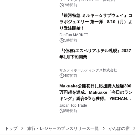
ン。
7時間前
『銀河特急 ミルキー☆サブウェイ』コ
ラボジュエリー 第一弾 8/10（月）よ
り受注開始！
4
FanFun MARKET
5時間前
『(仮称)エスペリアホテル札幌』2027
年1月下旬開業
5
サムティホールディングス株式会社
4時間前
Makuake公開初日に応援購入総額300
万円超を達成、Makuake「今日のラン
キング」総合3位も獲得。 YECHAN音
6
浴シンギングボウル第2弾の大型サイ
Japan Top Trade
ズ（XL・2XL・3XL）を先行販売中
8時間前
トップ
旅行・レジャーのプレスリリース一覧
かんぽの宿