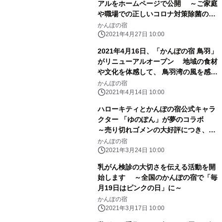
アルをホームページで公開 ～ご家庭
や職場での正しいコロナ対策除菌の一
助に～
かんぽの宿
2021年4月27日 10:00
2021年4月16日、「かんぽの宿 鳥羽」
がリニューアルオープン 地域の食材
や文化を体感して、 鳥羽湾の風を感じ
る「露天風呂」を新設
かんぽの宿
2021年4月14日 10:00
ハローキティとかんぽの宿公式キャラ
クター 「ゆのぽん」が夢のコラボ
～売り切れゴメンの大好評につき、第
二弾アイテムの発売が決定～
かんぽの宿
2021年3月24日 10:00
乳がん検診の大切さを伝える活動を開
始します ～全国のかんぽの宿で「毎
月19日はピンクの日」に～
かんぽの宿
2021年3月17日 10:00