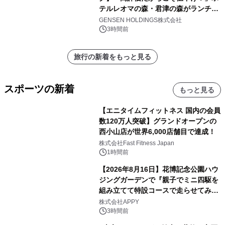
テルレオマの森・君津の森がランチバ
イキングの価格改定&繁忙日料金撤廃
GENSEN HOLDINGS株式会社
を実施
3時間前
旅行の新着をもっと見る
スポーツの新着
もっと見る
【エニタイムフィットネス 国内の会員
数120万人突破】グランドオープンの
西小山店が世界6,000店舗目で達成！
株式会社Fast Fitness Japan
1時間前
【2026年8月16日】花博記念公園ハウ
ジングガーデンで『親子でミニ四駆を
組み立てて特設コースで走らせてみよ
う！』を開催
株式会社APPY
3時間前