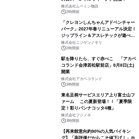
株式会社ムーミン物語
2時間前
「クレヨンしんちゃんアドベンチャー
パーク」2027年春リニューアル決定！
ジップライン＆アスレチックが遊べる
のは今年が最後！ 「ラスト！ドキがム
株式会社ニジゲンノモリ
ネムネ～大作戦！」始動
2時間前
駅を降りたら、すぐ赤べこ 「アカベ
コランド会津若松駅前店」8月8日(土)
開業
株式会社アカベコランド
3時間前
東名足柄サービスエリア上り富士山フ
ァーム この夏新登場！！「夏季限
定！彩りパンナコッタ4種」
株式会社フジノネ
3時間前
【再来館意向約90%の人気バイキン
グ】「高評価だからこそ値下げ！」ホ