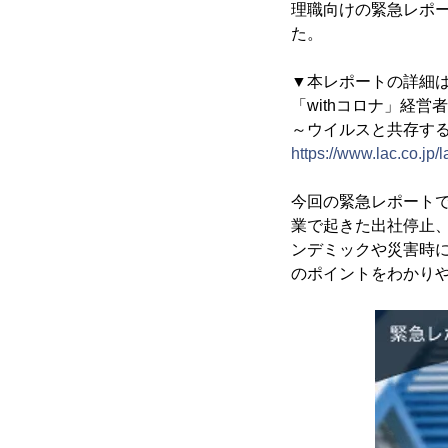
理職向けの緊急レポー
た。
▼本レポートの詳細
「withコロナ」経営
～ウイルスと共存する
https://www.lac.co.j
今回の緊急レポート
業で起きた出社停止
ンデミックや災害時に
のポイントをわかり