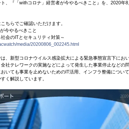
ト、『「withコロナ」経営者が今やるべきこと』を、2020年
はこちらでご確認いただけます。
者が今やるべきこと
社会のITとセキュリティ対策～
p/lacwatch/media/20200806_002245.html
では、新型コロナウイルス感染拡大による緊急事態宣言下にお
、全社テレワークの実施などによって発生した事業停止などの
おいても事業を止めないためのIT活用、インフラ整備につい
やすく解説しています。