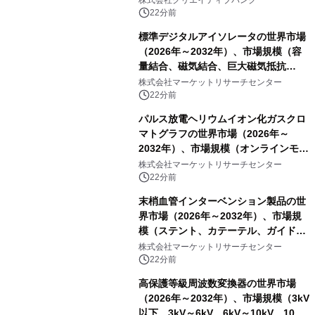
株式会社クリエイティブバンク
22分前
標準デジタルアイソレータの世界市場
（2026年～2032年）、市場規模（容
量結合、磁気結合、巨大磁気抵抗
（GMR））・分析レポートを発表
株式会社マーケットリサーチセンター
22分前
パルス放電ヘリウムイオン化ガスクロ
マトグラフの世界市場（2026年～
2032年）、市場規模（オンラインモニ
タリング型、ラボラトリー型）・分析
株式会社マーケットリサーチセンター
レポートを発表
22分前
末梢血管インターベンション製品の世
界市場（2026年～2032年）、市場規
模（ステント、カテーテル、ガイドワ
イヤー、シース、下大静脈フィルタ
株式会社マーケットリサーチセンター
ー、その他）・分析レポートを発表
22分前
高保護等級周波数変換器の世界市場
（2026年～2032年）、市場規模（3kV
以下、3kV～6kV、6kV～10kV、10kV