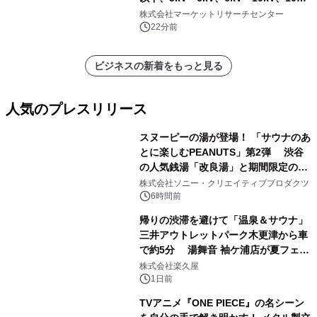
超）・分析レポートを発表
株式会社マーケットリサーチセンター
22分前
ビジネスの新着をもっと見る
人気のプレスリリース
スヌーピーの湯が登場！ 「サウナのあ
とに楽しむPEANUTS」第2弾 渋谷
の人気銭湯「改良湯」と期間限定のコ
1
ラボレーション サウナイキタイコラ
株式会社ソニー・クリエイティブプロダクツ
ボグッズも発売決定！
6時間前
帰りの渋滞を避けて「温泉＆サウナ」
三井アウトレットパーク木更津から車
で約5分 湯舞音 袖ケ浦店が夏フェア
2
メニューを提供
株式会社楽久屋
1日前
TVアニメ『ONE PIECE』の名シーン