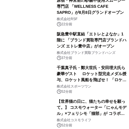
原宿・神宮前の砂糖不使用スムージー
専門店 「WELLNESS CAFE
SAPRO」が8月8日グランドオープン
株式会社RSF
22分前
阪急豊中駅直結「エトレとよなか」1
階に 「ブランド買取専門店ブランドハ
ンズ エトレ豊中店」がオープン
株式会社ブランド買取ブランドハンズ
37分前
千葉真子氏・鄭大世氏・安田理大氏ら
豪華ゲスト ロケット型完走メダル授
与、ロケット風船を飛ばせ！ 「ロケッ
トマラソン2026」開催
株式会社スポーツワン
52分前
【世界猫の日に、猫たちの幸せを願っ
て。】 コスモウォーター「にゃんモデ
ル」×フェリシモ「猫部」が コラボキ
ャンペーンを実施
株式会社コスモライフ
52分前