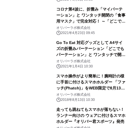
コロナ第4波に、折畳み「マイパーテ
ーション」と ワンタッチ開閉の「食事
用マスク」で完全対応！ ～「どこでも
パーテーション」に「女性用A5サイ
オリバーラボ株式会社
ズ」を追加～
2021年4月23日 09:45
Go To Eat 対応グッズとして A4サイ
ズの折畳みパーテーション「どこでも
パーテーション」と ワンタッチで開閉
できる「マスクイート」を発売
オリバーラボ株式会社
2021年1月4日 10:30
スマホ操作がより簡単に！腕時計の様
に手首に付けるスマホホルダー 「ファ
ッチ(Phatch)」をWEB限定で8月13日
販売開始
オリバーラボ株式会社
2018年8月13日 10:30
走っても跳ねてもスマホが落ちない！
ランナー向けの ウェアに付けるスマホ
ホルダー『オリバー君スポーツ』発売