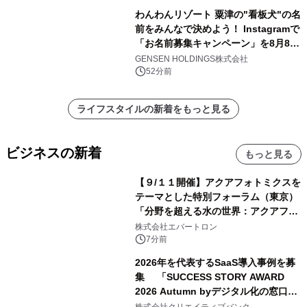
わんわんリゾート 粟津の"看板犬"の名
前をみんなで決めよう！ Instagramで
「お名前募集キャンペーン」を8月8日
(土)より開催
GENSEN HOLDINGS株式会社
52分前
ライフスタイルの新着をもっと見る
ビジネスの新着
もっと見る
【９/１１開催】アクアフォトミクスを
テーマとした特別フォーラム（東京）
「分野を超える水の世界：アクアフォ
トミクスが切り拓く新しい科学の地
株式会社エバートロン
平」を開催
7分前
2026年を代表するSaaS導入事例を募
集 「SUCCESS STORY AWARD
2026 Autumn byデジタル化の窓口」
開催