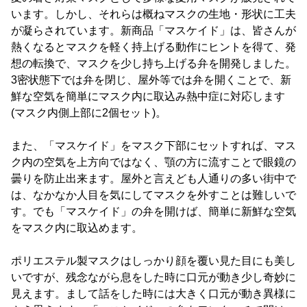
います。しかし、それらは概ねマスクの生地・形状に工夫
が凝らされています。新商品「マスケイド」は、皆さんが
熱くなるとマスクを軽く持上げる動作にヒントを得て、発
想の転換で、マスクを少し持ち上げる弁を開発しました。
3密状態下では弁を閉じ、屋外等では弁を開くことで、新
鮮な空気を簡単にマスク内に取込み熱中症に対応します
(マスク内側上部に2個セット)。
また、「マスケイド」をマスク下部にセットすれば、マス
ク内の空気を上方向ではなく、顎の方に流すことで眼鏡の
曇りを防止出来ます。屋外と言えども人通りの多い街中で
は、なかなか人目を気にしてマスクを外すことは難しいで
す。でも「マスケイド」の弁を開けば、簡単に新鮮な空気
をマスク内に取込めます。
ポリエステル製マスクはしっかり顔を覆い見た目にも美し
いですが、残念ながら息をした時に口元が動き少し奇妙に
見えます。まして話をした時には大きく口元が動き異様に