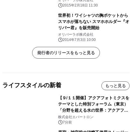
オリバーラボ株式会社
2015年2月18日 11:30
世界初！ワイシャツの胸ポケットから
スマホが落ちない スマホホルダー『オ
リバー君』を販売開始
オリバーラボ株式会社
2014年7月3日 10:00
発行者のリリースをもっと見る
ライフスタイルの新着
もっと見る
【９/１１開催】アクアフォトミクスを
テーマとした特別フォーラム（東京）
「分野を超える水の世界：アクアフォ
トミクスが切り拓く新しい科学の地
株式会社エバートロン
平」を開催
7分前