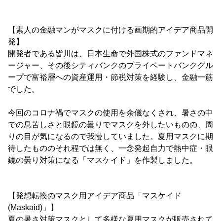
【素人の金融マンがマスクに付ける画期的アイデア商品開
発】
開発者である皆川は、日本生命で外国株式のファンドマネ
ージャー、その後シティバンクのプライベートバンクグル
ープで富裕層への資産運用・節税対策を経験し、金融一筋
でした。
今回のコロナ禍でマスクの使用を余儀なくされ、暑さの中
での息苦しさと眼鏡の曇りでマスクを外したいものの、周
りの目が気になるので我慢していました。夏用マスクに期
待したもののそれ程では無く、一念発起自力で熱中症・眼
鏡の曇り対策になる「マスケイド」を作製しました。
【発想転換のマスク用アイデア商品「マスケイド
(Maskaid)」】
夏の暑さ対策マスクとして多様な夏用マスクが販売されて