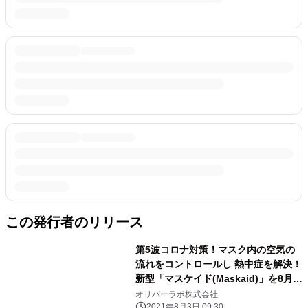
この発行者のリリース
第5波コロナ対策！マスク内の空気の
流れをコントロールし 熱中症を解決！
新型「マスケイド(Maskaid)」を8月よ
り販売開始
オリバーラボ株式会社
2021年8月3日 09:30