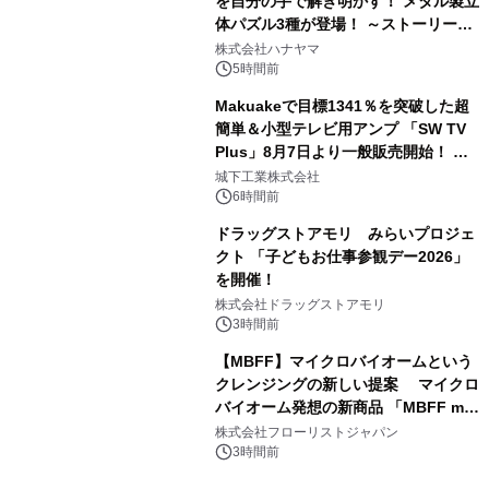
を自分の手で解き明かす！ メタル製立
体パズル3種が登場！ ～ストーリーと
3
ギミックが融合した 大人の体験型パズ
株式会社ハナヤマ
ルが8月7日(金)12時より先行予約受付
5時間前
開始～
Makuakeで目標1341％を突破した超
簡単＆小型テレビ用アンプ 「SW TV
Plus」8月7日より一般販売開始！ ケ
4
ーブル1本つなぐだけ、テレビの音が
城下工業株式会社
ぐっと豊かに
6時間前
ドラッグストアモリ みらいプロジェ
クト 「子どもお仕事参観デー2026」
を開催！
5
株式会社ドラッグストアモリ
3時間前
【MBFF】マイクロバイオームという
クレンジングの新しい提案 マイクロ
バイオーム発想の新商品 「MBFF mb
6
クレンジングPRO」を2026年8月6日
株式会社フローリストジャパン
発売
3時間前