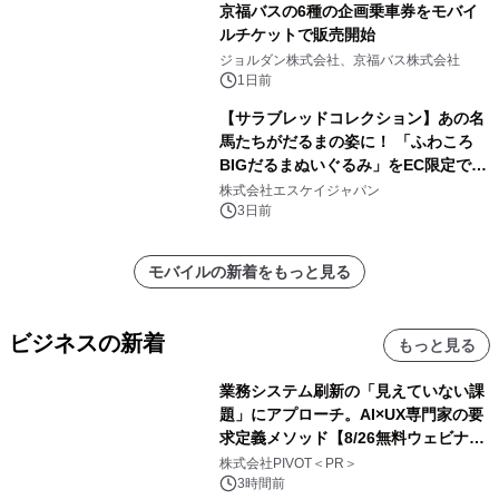
京福バスの6種の企画乗車券をモバイ
ルチケットで販売開始
ジョルダン株式会社、京福バス株式会社
1日前
【サラブレッドコレクション】あの名
馬たちがだるまの姿に！ 「ふわころ
BIGだるまぬいぐるみ」をEC限定で受
注販売開始
株式会社エスケイジャパン
3日前
モバイルの新着をもっと見る
ビジネスの新着
もっと見る
業務システム刷新の「見えていない課
題」にアプローチ。AI×UX専門家の要
求定義メソッド【8/26無料ウェビナ
ー】株式会社PIVOT
株式会社PIVOT＜PR＞
3時間前