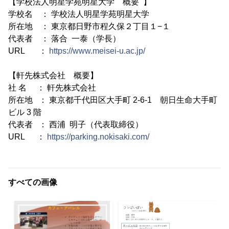
【学校法人明星学苑明星大学 概要 】
学校名 ： 学校法人明星学苑明星大学
所在地 ： 東京都日野市程久保２丁目１−１
代表者 ： 落合 一泰（学長）
URL ：
https://www.meisei-u.ac.jp/
【軒先株式会社 概要】
社 名 ： 軒先株式会社
所在地 ： 東京都千代田区大手町 2-6-1 朝日生命大手町
ビル 3 階
代表者 ： 西浦 明子（代表取締役）
URL ：
https://parking.nokisaki.com/
すべての画像