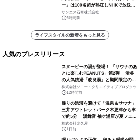
ー」は100名超が熱狂しNHKで放送さ
れました。
サンエス石膏株式会社
6時間前
ライフスタイルの新着をもっと見る
人気のプレスリリース
スヌーピーの湯が登場！ 「サウナのあ
とに楽しむPEANUTS」第2弾 渋谷
の人気銭湯「改良湯」と期間限定のコ
1
ラボレーション サウナイキタイコラ
株式会社ソニー・クリエイティブプロダクツ
ボグッズも発売決定！
12時間前
帰りの渋滞を避けて「温泉＆サウナ」
三井アウトレットパーク木更津から車
で約5分 湯舞音 袖ケ浦店が夏フェア
2
メニューを提供
株式会社楽久屋
1日前
眠りづらさの正体──寝ると呼吸が弱