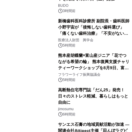
BUDO
3時間前
新橋歯科医科診療所 副院長・歯科医師
小野宇宙が「後悔しない歯科選び」
「痛くない歯科治療」「不安がない治
療計画」をテーマに専門監修
医療法人財団 興学会
5時間前
熊本産胡蝶蘭×富山産ジニア「花でつ
ながる希望の輪」 熊本復興支援チャリ
ティーワークショップを8月9日、富
山・射水で開催
フラワーライフ振興協議会
5時間前
高断熱住宅専門誌「だん25」発売！
日々のストレス軽減、暮らしはもっと
自由に
jimosumu
6時間前
サンエス石膏の地域貢献活動が加速 ―
関連会社Attipect主催「田んぼラグビ