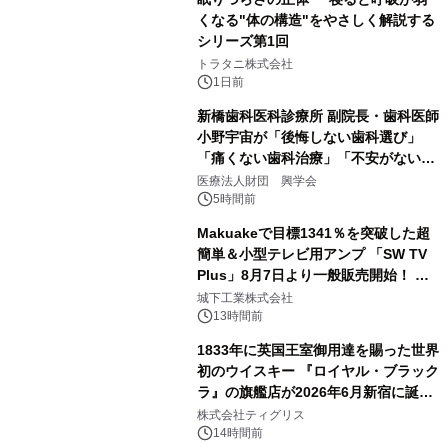
くなる"体の構造"をやさしく解説する
シリーズ第1回
3
トラタニ株式会社
1日前
新橋歯科医科診療所 副院長・歯科医師
小野宇宙が「後悔しない歯科選び」
「痛くない歯科治療」「不安がない治
4
療計画」をテーマに専門監修
医療法人財団 興学会
5時間前
Makuakeで目標1341％を突破した超
簡単＆小型テレビ用アンプ 「SW TV
Plus」8月7日より一般販売開始！ ケ
5
ーブル1本つなぐだけ、テレビの音が
城下工業株式会社
ぐっと豊かに
13時間前
1833年に英国王室御用達を賜った世界
初のウイスキー 『ロイヤル・ブラック
ラ』の旗艦店が2026年6月新宿に誕
6
生 バカルディ ジャパンと連携した
株式会社ティグリス
没入型バー「BAR Arca」
14時間前