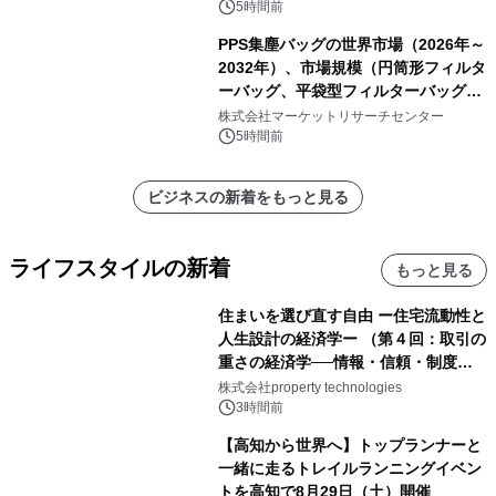
表
5時間前
PPS集塵バッグの世界市場（2026年～
2032年）、市場規模（円筒形フィルタ
ーバッグ、平袋型フィルターバッグ、
プリーツフィルターバッグ、その
株式会社マーケットリサーチセンター
他）・分析レポートを発表
5時間前
ビジネスの新着をもっと見る
ライフスタイルの新着
もっと見る
住まいを選び直す自由 ー住宅流動性と
人生設計の経済学ー （第４回：取引の
重さの経済学──情報・信頼・制度を
PropTechはどう組み替えるか）｜
株式会社property technologies
PropTech-Lab
3時間前
【高知から世界へ】トップランナーと
一緒に走るトレイルランニングイベン
トを高知で8月29日（土）開催