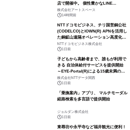
店で開催中。 個性豊かなLINE
FRIENDSの仲間たちが インテリアア
株式会社アートスペース
ートとして新たな魅力を発信。
14時間前
NTTドコモビジネス、チリ国営銅公社
(CODELCO)とIOWN(R) APNを活用し
た銅鉱山遠隔オペレーション高度化に
向けた調査・実証を開始
NTTドコモビジネス株式会社
1日前
子どもから高齢者まで、誰もが利用で
きる 自治体給付サービスを提供開始
～EYE-Portal(R)による15歳未満の本
人認証と デジタルデバイド対策で実現
株式会社NTTデータ関西
～
1日前
「乗換案内」アプリ、 マルチモーダル
経路検索を多言語で提供開始
ジョルダン株式会社
1日前
東尋坊や永平寺など福井観光に便利！