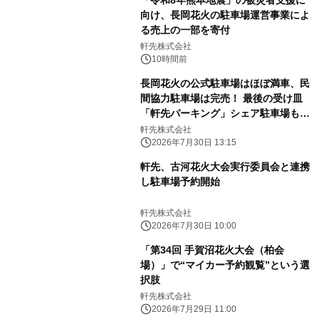
向け、長岡花火の駐車場運営事業によ
る売上の一部を寄付
軒先株式会社
10時間前
長岡花火の公式駐車場はほぼ満車、民
間協力駐車場は完売！ 最後の受け皿
「軒先パーキング」シェア駐車場も予
約率70%を突破
軒先株式会社
2026年7月30日 13:15
軒先、古河花火大会実行委員会と連携
し駐車場予約開始
軒先株式会社
2026年7月30日 10:00
「第34回 手賀沼花火大会（柏会
場）」で“マイカー予約観覧”という選
択肢
軒先株式会社
2026年7月29日 11:00