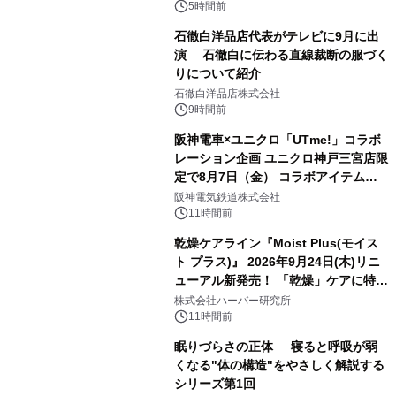
5時間前
石徹白洋品店代表がテレビに9月に出
演 石徹白に伝わる直線裁断の服づく
りについて紹介
石徹白洋品店株式会社
9時間前
阪神電車×ユニクロ「UTme!」コラボ
レーション企画 ユニクロ神戸三宮店限
定で8月7日（金） コラボアイテムが
発売決定！
阪神電気鉄道株式会社
11時間前
乾燥ケアライン『Moist Plus(モイス
ト プラス)』 2026年9月24日(木)リニ
ューアル新発売！ 「乾燥」ケアに特化
し、ライン使いで潤いに満ちた肌へ
株式会社ハーバー研究所
11時間前
眠りづらさの正体──寝ると呼吸が弱
くなる"体の構造"をやさしく解説する
シリーズ第1回