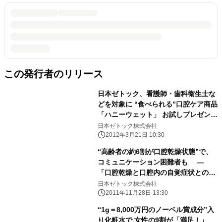
この発行者のリリース
日本ゼトック、看護師・歯科衛生士な
どを対象に “食べられる”口腔ケア商品
「ハニーウェット」 お試しプレゼント
キャンペーン実施
日本ゼトック株式会社
2012年3月21日 10:30
“高齢者の約6割が口腔乾燥状態”で、
コミュニケーション困難者も ―
「口腔乾燥と口腔内の自覚症状との関
連性」調査を報告 ―
日本ゼトック株式会社
2011年11月28日 13:30
“1g＝8,000万円のノーベル賞成分”入
り化粧水で 女性の9割が「満足！」