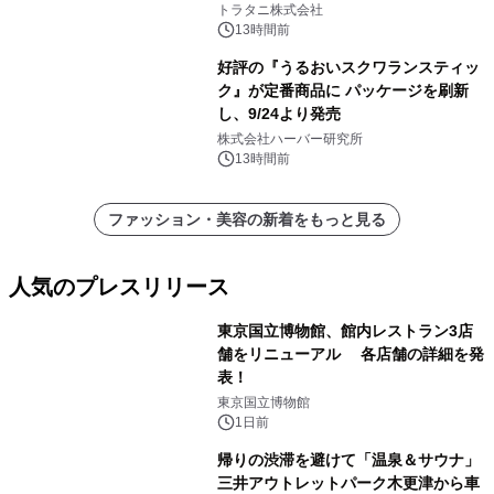
トラタニ株式会社
13時間前
好評の『うるおいスクワランスティッ
ク』が定番商品に パッケージを刷新
し、9/24より発売
株式会社ハーバー研究所
13時間前
ファッション・美容の新着をもっと見る
人気のプレスリリース
東京国立博物館、館内レストラン3店
舗をリニューアル 各店舗の詳細を発
表！
1
東京国立博物館
1日前
帰りの渋滞を避けて「温泉＆サウナ」
三井アウトレットパーク木更津から車