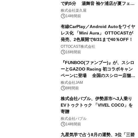
で約5分 湯舞音 袖ケ浦店が夏フェア
2
メニューを提供
株式会社楽久屋
14時間前
有線CarPlay／Android Autoをワイヤ
レス化 「Mini Aura」 OTTOCASTが
発売、2色展開で8/31まで40％OFF！
3
OTTOCAST株式会社
16時間前
『FUNBOO(ファンブー)』が、スシロ
ーとGAZOO Racing 初コラボキャン
ペーンに登場 全国のスシロー店舗で
4
GR 4車種の FUNBOO(ミニカー)付き
株式会社JAM
メニューが展開されます
8時間前
株式会社バブル、伊勢原市へ3人乗り
EVトゥクトゥク 「VIVEL COCO」を
寄贈
5
株式会社バブル
14時間前
九星気学で占う8月の運勢、3位「三碧