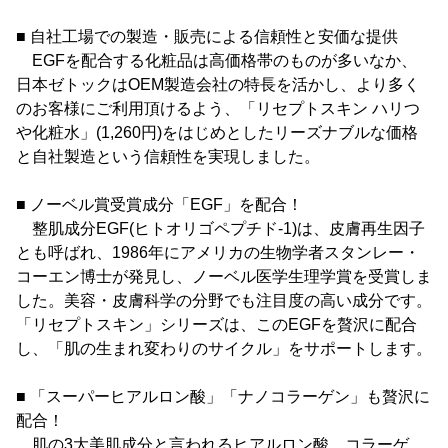
■ 自社工場での製造・販売による信頼性と安価な提供
EGFを配合する化粧品は高価格帯のものが多いなか、
日本ゼトックはOEM製造会社の特長を活かし、より多く
のお客様にご利用頂けるよう、「リセプトスキン ハリつ
や化粧水」(1,260円)をはじめとしたリーズナブルな価格
と自社製造という信頼性を実現しました。
■ ノーベル賞受賞成分「EGF」を配合！
整肌成分EGF(ヒトオリゴペプチド-1)は、皮膚再生因子
とも呼ばれ、1986年にアメリカの生物学者スタンレー・
コーエン博士が発見し、ノーベル医学生理学賞を受賞しま
した。美容・皮膚科学の分野でも注目度の高い成分です。
「リセプトスキン」シリーズは、このEGFを贅沢に配合
し、「肌の生まれ変わりのサイクル」をサポートします。
■ 「スーパーヒアルロン酸」「ナノコラーゲン」も贅沢に
配合！
肌の3大美肌成分と言われるヒアルロン酸、コラーゲ