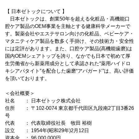
【 日本ゼトックについて 】
日本ゼトックは、創業50年を超える化粧品・高機能口
腔ケア製品のOEM事業を主軸とする健康科学メーカーで
す。製薬会社やエステサロン向けの化粧品、ベビーケア・
マタニティケア製品を数多く手掛け、その技術力・安全性
には定評があります。また、口腔ケア製品(高機能歯磨)は
国内OEMシェアトップを誇り、なかでも日本で初めて厚
生労働省から新薬用成分として承認された“薬用ハイドロ
キシアパタイト”を配合した歯磨“アパガード”は、高い評価
を頂いております。
＜会社概要＞
社名 ： 日本ゼトック株式会社
住所 ： 〒102-0074 東京都千代田区九段南2丁目3番26
号
代表 ： 代表取締役社長 牧田 裕樹
設立 ： 1954年(昭和29年)2月12日
資本金 ： 96,000,000円