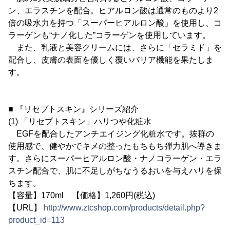
ン、エラスチンを配合。ヒアルロン酸は通常のものより2
倍の吸水力を持つ「スーパーヒアルロン酸」を使用し、コ
ラーゲンも“ナノ化した”コラーゲンを使用しています。
また、乳液と美容クリームには、さらに「セラミド」を
配合し、皮膚の表面を優しく覆いバリア機能を果たしま
す。
■ 『リセプトスキン』シリーズ紹介
(1) 「リセプトスキン」ハリつや化粧水
EGFを配合したアンチエイジング化粧水です。抜群の
使用感で、健やかでキメの整ったもちもち弾力肌へ導きま
す。さらにスーパーヒアルロン酸・ナノコラーゲン・エラ
スチン配合で、肌に不足しがちなうるおいを与えハリを保
ちます。
【容量】170ml 【価格】1,260円(税込)
【URL】
http://www.ztcshop.com/products/detail.php?
product_id=113