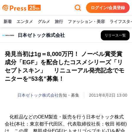
ログイン/会員登録
新着
エンタメ
グルメ
旅行
ファッション・美容
ライフスタ
日本ゼトック株式会社
リリース一覧
発見当初は1g＝8,000万円！ ノーベル賞受賞
成分「EGF」を配合したコスメシリーズ「リ
セプトスキン」 リニューアル発売記念でモ
ニターを“53名”募集！
日本ゼトック株式会社
告知・募集
2011年8月2日 13:00
化粧品などのOEM製造・販売を行う日本ゼトック株式
会社(本社：東京都千代田区、代表取締役社長：牧田 裕樹)
は、この度、整肌成分EGF(ヒトオリゴペプチド-1)を配合