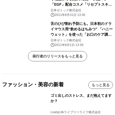
「EGF」配合コスメ「リセプトスキ
ン」シリーズが9月1日新発売
日本ゼトック株式会社
2011年8月31日 13:30
舌のひび割れ予防にも。日本初のドラ
イマウス用“飲めるはちみつ” 「ハニー
ウェット」を使った「お口のケア講習
会」全国で無料開催
日本ゼトック株式会社
2011年8月1日 13:30
発行者のリリースをもっと見る
ファッション・美容の新着
もっと見る
ゴミ出しのストレス、まだ抱えてます
か？
LivelyLifeライブリーライフ株式会社