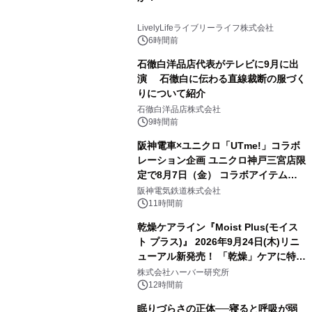
LivelyLifeライブリーライフ株式会社
6時間前
石徹白洋品店代表がテレビに9月に出
演 石徹白に伝わる直線裁断の服づく
りについて紹介
石徹白洋品店株式会社
9時間前
阪神電車×ユニクロ「UTme!」コラボ
レーション企画 ユニクロ神戸三宮店限
定で8月7日（金） コラボアイテムが
発売決定！
阪神電気鉄道株式会社
11時間前
乾燥ケアライン『Moist Plus(モイス
ト プラス)』 2026年9月24日(木)リニ
ューアル新発売！ 「乾燥」ケアに特化
し、ライン使いで潤いに満ちた肌へ
株式会社ハーバー研究所
12時間前
眠りづらさの正体──寝ると呼吸が弱