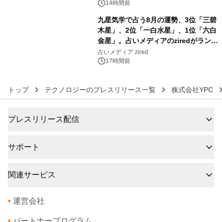
14時間前
九星気学で占う8月の運勢、3位「三碧
木星」、2位「一白水星」、1位「六白
金星」。占いメディアのziredがランキ
6
ングを発表
占いメディア zired
17時間前
トップ
テクノロジーのプレスリリース一覧
株式会社YPC
プレスリリース配信
サポート
関連サービス
•
運営会社
•
パートナープログラム