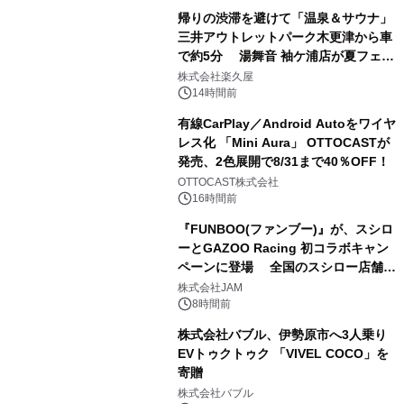
帰りの渋滞を避けて「温泉＆サウナ」
三井アウトレットパーク木更津から車
で約5分 湯舞音 袖ケ浦店が夏フェア
2
メニューを提供
株式会社楽久屋
14時間前
有線CarPlay／Android Autoをワイヤ
レス化 「Mini Aura」 OTTOCASTが
発売、2色展開で8/31まで40％OFF！
3
OTTOCAST株式会社
16時間前
『FUNBOO(ファンブー)』が、スシロ
ーとGAZOO Racing 初コラボキャン
ペーンに登場 全国のスシロー店舗で
4
GR 4車種の FUNBOO(ミニカー)付き
株式会社JAM
メニューが展開されます
8時間前
株式会社バブル、伊勢原市へ3人乗り
EVトゥクトゥク 「VIVEL COCO」を
寄贈
5
株式会社バブル