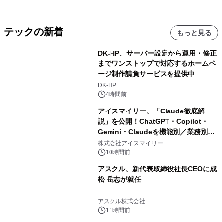
テックの新着
もっと見る
DK-HP、サーバー設定から運用・修正
までワンストップで対応するホームペ
ージ制作請負サービスを提供中
DK-HP
4時間前
アイスマイリー、「Claude徹底解
説」を公開！ChatGPT・Copilot・
Gemini・Claudeを機能別／業務別に
比較―自社に合う生成AIの選び方がわ
株式会社アイスマイリー
かる実践ガイド
10時間前
アスクル、新代表取締役社長CEOに成
松 岳志が就任
アスクル株式会社
11時間前