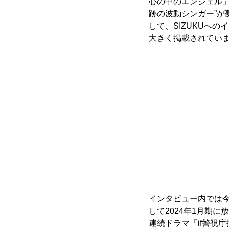
心の中のエンジェル」
跡の波動シンガー”が
して、SIZUKUへの
大きく掲載されてい
インタビュー内では
して2024年1月期に
連続ドラマ「if
警視庁