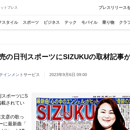
プレスリリース
アットプレス
フスタイル
スポーツ
ビジネス
テック
モバイル
乗り物
クラ
売の日刊スポーツにSIZUKUの取材記事
テインメント
サービス
2023年9月6日 09:00
刊スポーツにS
掲載されてい
森文彦の歌っ
ーに最新曲「