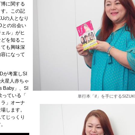
万博に関する
ます。この記
KUの人となり
Dとの出会い
ジェル」がヒ
などを知るこ
しても興味深
内容になって
Dが考案しSI
た火星人赤ちゃ
Baby」、SI
を歌っている「
単行本「if」を手にするSIZUK
トラ」オーナ
登場します。
れてじっくり
す。