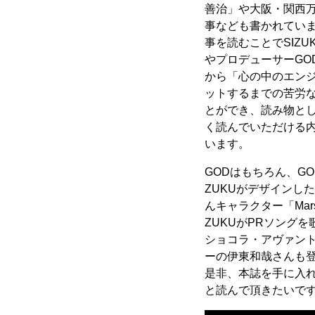
善治
」や大阪・関西
事なども書かれてい
事を読むことでSIZU
やプロデューサーGO
から「心の中のエン
ットするまでの苦労
とができ、読み物と
く読んでいただける
います。
GODはもちろん、GO
ZUKUがデザインし
んキャラクター「Mars 
ZUKUがPRソング
ショコラ・アヴァン
ーの伊東和哉さんも
是非、本誌を手に入
と読んで頂きたいで