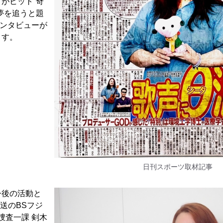
がヒット“奇
夢を追うと題
インタビューが
ます。
日刊スポーツ取材記事
今後の活動と
放送のBSフジ
捜査一課 剣木