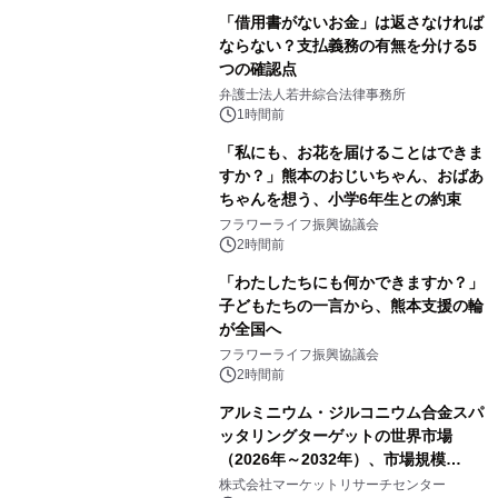
「借用書がないお金」は返さなければ
ならない？支払義務の有無を分ける5
つの確認点
弁護士法人若井綜合法律事務所
1時間前
「私にも、お花を届けることはできま
すか？」熊本のおじいちゃん、おばあ
ちゃんを想う、小学6年生との約束
フラワーライフ振興協議会
2時間前
「わたしたちにも何かできますか？」
子どもたちの一言から、熊本支援の輪
が全国へ
フラワーライフ振興協議会
2時間前
アルミニウム・ジルコニウム合金スパ
ッタリングターゲットの世界市場
（2026年～2032年）、市場規模
（0.995、0.999、その他）・分析レポ
株式会社マーケットリサーチセンター