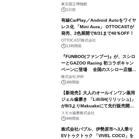
1
東京国立博物館
1日前
有線CarPlay／Android Autoをワイヤ
レス化 「Mini Aura」 OTTOCASTが
発売、2色展開で8/31まで40％OFF！
2
OTTOCAST株式会社
11時間前
『FUNBOO(ファンブー)』が、スシロ
ーとGAZOO Racing 初コラボキャン
ペーンに登場 全国のスシロー店舗で
3
GR 4車種の FUNBOO(ミニカー)付き
株式会社JAM
メニューが展開されます
3時間前
【新発売】大人のオールインワン薬用
ジェル歯磨き 「LilliSH(リリッシュ)」
が8/3よりMakuakeにて先行販売開
4
始！
スモカ歯磨株式会社
4時間前
株式会社バブル、伊勢原市へ3人乗り
EVトゥクトゥク 「VIVEL COCO」を