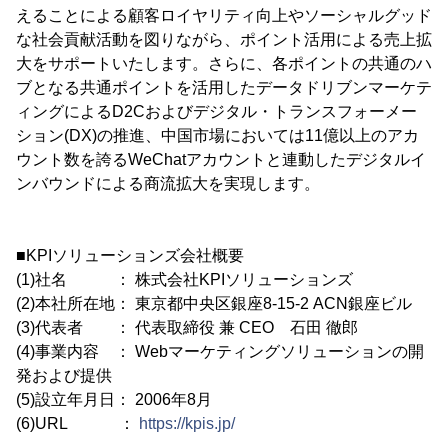
えることによる顧客ロイヤリティ向上やソーシャルグッド
な社会貢献活動を図りながら、ポイント活用による売上拡
大をサポートいたします。さらに、各ポイントの共通のハ
ブとなる共通ポイントを活用したデータドリブンマーケテ
ィングによるD2Cおよびデジタル・トランスフォーメー
ション(DX)の推進、中国市場においては11億以上のアカ
ウント数を誇るWeChatアカウントと連動したデジタルイ
ンバウンドによる商流拡大を実現します。
■KPIソリューションズ会社概要
(1)社名 ： 株式会社KPIソリューションズ
(2)本社所在地： 東京都中央区銀座8-15-2 ACN銀座ビル
(3)代表者 ： 代表取締役 兼 CEO 石田 徹郎
(4)事業内容 ： Webマーケティングソリューションの開
発および提供
(5)設立年月日： 2006年8月
(6)URL ：
https://kpis.jp/