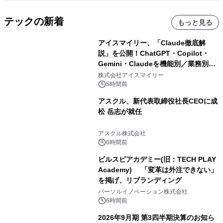
テックの新着
もっと見る
アイスマイリー、「Claude徹底解
説」を公開！ChatGPT・Copilot・
Gemini・Claudeを機能別／業務別に
比較―自社に合う生成AIの選び方がわ
株式会社アイスマイリー
かる実践ガイド
5時間前
アスクル、新代表取締役社長CEOに成
松 岳志が就任
アスクル株式会社
6時間前
ビルスピアカデミー(旧：TECH PLAY
Academy) 「変革は外注できない」
を掲げ、リブランディング
パーソルイノベーション株式会社
6時間前
2026年9月期 第3四半期決算のお知ら