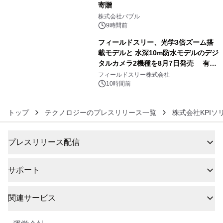
寄贈
5
株式会社バブル
9時間前
フィールドスリー、光学3倍ズーム搭
載モデルと 水深10m防水モデルのデジ
タルカメラ2機種を8月7日発売 有効
6
約1300万画素、用途別に選べるコンデ
フィールドスリー株式会社
ジ新登場
10時間前
トップ
テクノロジーのプレスリリース一覧
株式会社KPIソ
プレスリリース配信
サポート
関連サービス