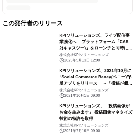
この発行者のリリース
KPIソリューションズ、ライブ配信事
業強化へ プラットフォーム「CAS
2(キャスツー)」をローンチと同時に
新会社「株式会社 CAS2」設立
株式会社KPIソリューションズ
2025年5月13日 12:00
KPIソリューションズ、2021年10月に
“Social Commerce Beney(ベニー)”β
版アプリをリリース ～「投稿が価値
になる」ユーザーが主役のソーシャル
株式会社KPIソリューションズ
コマースアプリ～
2021年10月1日 09:00
KPIソリューションズ、「投稿画像が
お金を生み出す」 投稿画像マネタイズ
技術の特許を取得
株式会社KPIソリューションズ
2021年7月19日 09:00