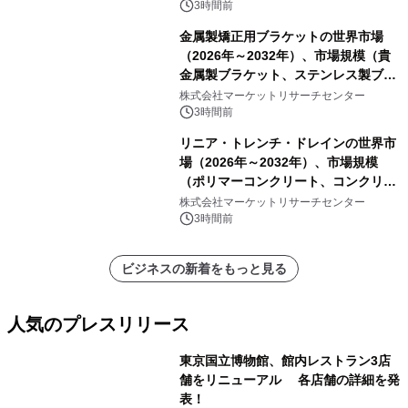
ートを発表
3時間前
金属製矯正用ブラケットの世界市場
（2026年～2032年）、市場規模（貴
金属製ブラケット、ステンレス製ブラ
ケット、純チタン製ブラケット）・分
株式会社マーケットリサーチセンター
析レポートを発表
3時間前
リニア・トレンチ・ドレインの世界市
場（2026年～2032年）、市場規模
（ポリマーコンクリート、コンクリー
ト、プラスチック、金属）・分析レポ
株式会社マーケットリサーチセンター
ートを発表
3時間前
ビジネスの新着をもっと見る
人気のプレスリリース
東京国立博物館、館内レストラン3店
舗をリニューアル 各店舗の詳細を発
表！