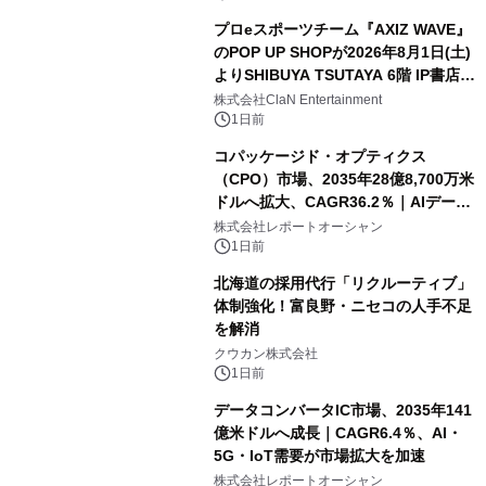
プロeスポーツチーム『AXIZ WAVE』
のPOP UP SHOPが2026年8月1日(土)
よりSHIBUYA TSUTAYA 6階 IP書店で
開催決定！！
株式会社ClaN Entertainment
1日前
コパッケージド・オプティクス
（CPO）市場、2035年28億8,700万米
ドルへ拡大、CAGR36.2％｜AIデータ
センター・高速光通信需要が成長を加
株式会社レポートオーシャン
速
1日前
北海道の採用代行「リクルーティブ」
体制強化！富良野・ニセコの人手不足
を解消
クウカン株式会社
1日前
データコンバータIC市場、2035年141
億米ドルへ成長｜CAGR6.4％、AI・
5G・IoT需要が市場拡大を加速
株式会社レポートオーシャン