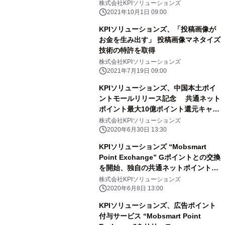
になる」ユーザーが主役のソーシャル
株式会社KPIソリューションズ
コマースアプリ～
2021年10月1日 09:00
KPIソリューションズ、「投稿画像が
お金を生み出す」 投稿画像マネタイズ
技術の特許を取得
株式会社KPIソリューションズ
2021年7月19日 09:00
KPIソリューションズ、中国本土ポイ
ントモールリリース記念 共通ネット
ポイント最大10億ポイント還元キャン
ペーンを実施
株式会社KPIソリューションズ
2020年6月30日 13:30
KPIソリューションズ “Mobsmart
Point Exchange” Gポイントとの交換
を開始、独自の共通ネットポイント
「Beney(ベニー)」が120種以上のポ
株式会社KPIソリューションズ
イントと交換可能に
2020年6月8日 13:00
KPIソリューションズ、広告ポイント
付与サービス “Mobsmart Point