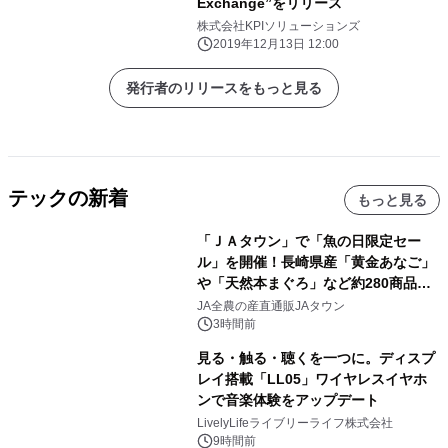
Exchange”をリリース
株式会社KPIソリューションズ
2019年12月13日 12:00
発行者のリリースをもっと見る
テックの新着
もっと見る
「ＪＡタウン」で「魚の日限定セー
ル」を開催！長崎県産「黄金あなご」
や「天然本まぐろ」など約280商品を
販売！～毎月１０日の定例企画～
JA全農の産直通販JAタウン
3時間前
見る・触る・聴くを一つに。ディスプ
レイ搭載「LL05」ワイヤレスイヤホ
ンで音楽体験をアップデート
LivelyLifeライブリーライフ株式会社
9時間前