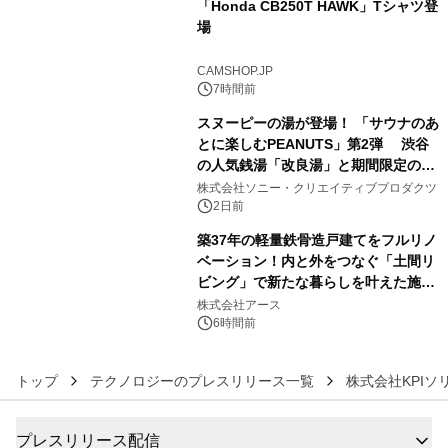
「Honda CB250T HAWK」Tシャツ登
場
4
CAMSHOP.JP
7時間前
スヌーピーの湯が登場！ 「サウナのあ
とに楽しむPEANUTS」第2弾 渋谷
の人気銭湯「改良湯」と期間限定のコ
5
ラボレーション サウナイキタイコラ
株式会社ソニー・クリエイティブプロダクツ
ボグッズも発売決定！
2日前
築37年の軽量鉄骨造戸建てをフルリノ
ベーション！内と外をつなぐ「土間リ
ビング」で新たな暮らしを叶えた施工
6
事例を株式会社アースが公開
株式会社アース
6時間前
トップ
テクノロジーのプレスリリース一覧
株式会社KPIソ
プレスリリース配信