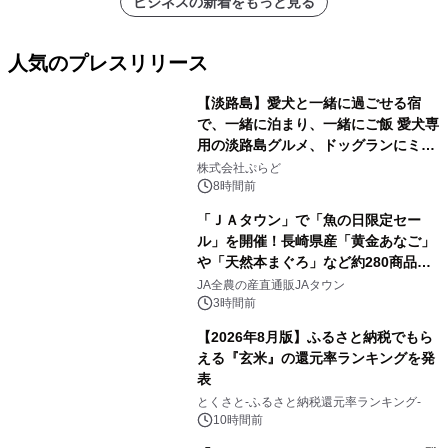
ビジネスの新着をもっと見る
人気のプレスリリース
【淡路島】愛犬と一緒に過ごせる宿
で、一緒に泊まり、一緒にご飯 愛犬専
用の淡路島グルメ、ドッグランにミニ
1
プール グランピングとトレーラーハウ
株式会社ぷらど
スの2施設で
8時間前
「ＪＡタウン」で「魚の日限定セー
ル」を開催！長崎県産「黄金あなご」
や「天然本まぐろ」など約280商品を
2
販売！～毎月１０日の定例企画～
JA全農の産直通販JAタウン
3時間前
【2026年8月版】ふるさと納税でもら
える『玄米』の還元率ランキングを発
表
3
とくさと-ふるさと納税還元率ランキング-
10時間前