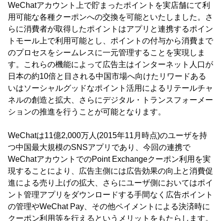
WeChatアカウント上で貯まったポイントを実店舗にて利
用可能な各種クーポンへの交換を可能といたしました。さ
らに消費者が取得したポイントはアプリと連携するポイン
トモール上で利用可能とし、ポイントの付与から消費まで
のプロセスをシームレスに一元管理することを実現しま
す。これらの機能によって広告主はインターネット人口が
日本の約10倍と目される中国市場へ向けたリワードある
いはソーシャルグッドなポイント活用によるリテールチャ
ネルの創造と拡大、さらにデジタル・トランスフォーメー
ションの推進を行うことが可能となります。
WeChatは11億2,000万人(2015年11月時点)のユーザを持
つ中国最大規模のSNSアプリであり、今回の連携で
WeChatアカウントでのPoint Exchangeクーポン利用を実
現することにより、広告主側には広告効果の向上と消費促
進による売り上げの拡大、さらにユーザ側においてはポイ
ント管理アプリをダウンロードする手間なく広告ポイント
の管理やWeChat Pay、その他ペイメントによる決済時に
クーポン利用等を行えるというメリットをもたらします。