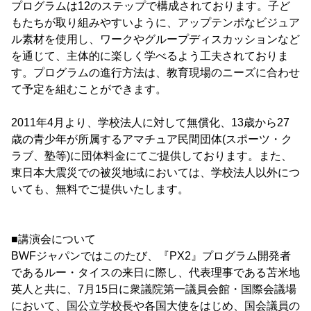
プログラムは12のステップで構成されております。子ど
もたちが取り組みやすいように、アップテンポなビジュア
ル素材を使用し、ワークやグループディスカッションなど
を通じて、主体的に楽しく学べるよう工夫されておりま
す。プログラムの進行方法は、教育現場のニーズに合わせ
て予定を組むことができます。
2011年4月より、学校法人に対して無償化、13歳から27
歳の青少年が所属するアマチュア民間団体(スポーツ・ク
ラブ、塾等)に団体料金にてご提供しております。また、
東日本大震災での被災地域においては、学校法人以外につ
いても、無料でご提供いたします。
■講演会について
BWFジャパンではこのたび、『PX2』プログラム開発者
であるルー・タイスの来日に際し、代表理事である苫米地
英人と共に、7月15日に衆議院第一議員会館・国際会議場
において、国公立学校長や各国大使をはじめ、国会議員の