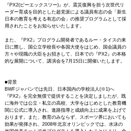
『PX2(ピーエックスツー)』が、震災復興を担う次世代リ
ーダー育成を目的とした超党派による議員有志の会「新生
日本の教育を考える有志の会」の推奨プログラムとして採
用されたことをお知らせいたします。
また、『PX2』プログラム開発者であるルー・タイスの来
日に際し、国公立学校長や各国大使をはじめ、国会議員の
方々や現職の大臣をお招きして、日本での『PX2』の本格
的な展開について、講演会を7月15日に開催いたします。
■背景
BWFジャパンでは先日、日本国内の学校法人(※1)へ
『PX2』を完全無償で提供することを決定しましたが、既
に海外では公立・私立の高校、大学をはじめとした教育機
関に公式に導入され、進路指導と成績向上に成果を上げて
おります。また、教育のみならず、スポーツ界においても
効果が発揮され、2008年北京オリンピックでは、水泳の