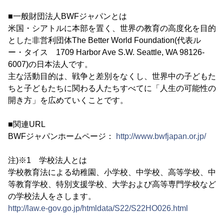
■一般財団法人BWFジャパンとは
米国・シアトルに本部を置く、世界の教育の高度化を目的
とした非営利団体The Better World Foundation(代表ル
ー・タイス 1709 Harbor Ave S.W. Seattle, WA 98126-
6007)の日本法人です。
主な活動目的は、戦争と差別をなくし、世界中の子どもた
ちと子どもたちに関わる人たちすべてに「人生の可能性の
開き方」を広めていくことです。
■関連URL
BWFジャパンホームページ：
http://www.bwfjapan.or.jp/
注)※1 学校法人とは
学校教育法による幼稚園、小学校、中学校、高等学校、中
等教育学校、特別支援学校、大学および高等専門学校など
の学校法人をさします。
http://law.e-gov.go.jp/htmldata/S22/S22HO026.html