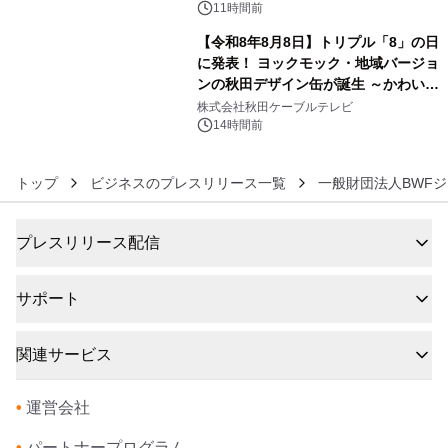
11時間前
【令和8年8月8日】トリプル「8」の日
に発表！ ヨックモック・地域バージョ
ンの秋田デザイン缶が誕生 ～かわいい
6
秋田犬の子犬と秋田の四季と名所を巡
株式会社秋田ケーブルテレビ
るパッケージ～ 9月1日(火)秋田県内で
14時間前
販売開始
トップ
ビジネスのプレスリリース一覧
一般財団法人BWF
プレスリリース配信
サポート
関連サービス
•
運営会社
•
パートナープログラム