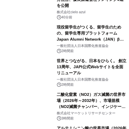
を公開
株式会社cielo azul
40分前
現役留学生がつくる、留学生のため
の、留学生専用プラットフォーム
Japan Alumni Network（JAN）β版
をリリース
一般社団法人日本国際化推進協会
2時間前
世界とつながる、日本をひらく。 創立
13周年、JAPI公式Webサイトを全面
リニューアル
一般社団法人日本国際化推進協会
2時間前
二酸化窒素（NO2）ガス滅菌の世界市
場（2026年～2032年）、市場規模
（NO2滅菌チャンバー、インジケータ
ーおよびモニタリングシステム、その
株式会社マーケットリサーチセンター
他）・分析レポートを発表
3時間前
アルテミシニン酸の世界市場（2026年