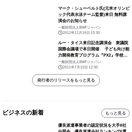
マーク・シューベルト氏(元米オリンピ
ック代表水泳チーム監督)来日 無料講
演会のお知らせ
一般財団法人BWFジャパン
2012年11月16日 15:30
ルー・タイス来日記念講演会 衆議院
国際会議場で本日開催 子ども向け能
力開発教育プログラム『PX2』学校導
入説明会、同時開催
一般財団法人BWFジャパン
2011年7月15日 12:30
発行者のリリースをもっと見る
ビジネスの新着
もっと見る
優良派遣事業者の認定状況を大手8社
分照合、優良派遣会社ランキング6選