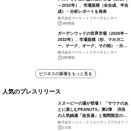
～2032年）、市場規模（全合成、半合
成）・分析レポートを発表
株式会社マーケットリサーチセンター
3時間前
ガーデンウッドの世界市場（2026年～
2032年）、市場規模（杉、マホガニ
ー、チーク、オーク、その他）・分析
レポートを発表
株式会社マーケットリサーチセンター
3時間前
ビジネスの新着をもっと見る
人気のプレスリリース
スヌーピーの湯が登場！ 「サウナのあ
とに楽しむPEANUTS」第2弾 渋谷
の人気銭湯「改良湯」と期間限定のコ
1
ラボレーション サウナイキタイコラ
株式会社ソニー・クリエイティブプロダクツ
ボグッズも発売決定！
1日前