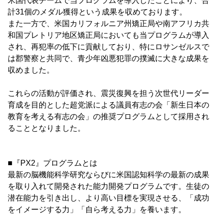
米国代表チームで当プログラムを導入したことにより、合
計31個のメダル獲得という成果を収めております。
また一方で、米国カリフォルニア州矯正局や南アフリカ共
和国プレトリア地区矯正局においても当プログラムが導入
され、再犯率の低下に貢献しており、特にロサンゼルスで
は郡警察と共同で、青少年凶悪犯罪の撲滅に大きな成果を
収めました。
これらの活動が評価され、震災復興を担う次世代リーダー
育成を目的とした超党派による議員有志の会「新生日本の
教育を考える有志の会」の推奨プログラムとして採用され
ることとなりました。
■『PX2』プログラムとは
最新の脳機能科学研究ならびに米国認知科学の最新の成果
を取り入れて開発された能力開発プログラムです。生徒の
潜在能力を引き出し、より高い目標を実現させる、「成功
をイメージする力」「自ら考える力」を養います。