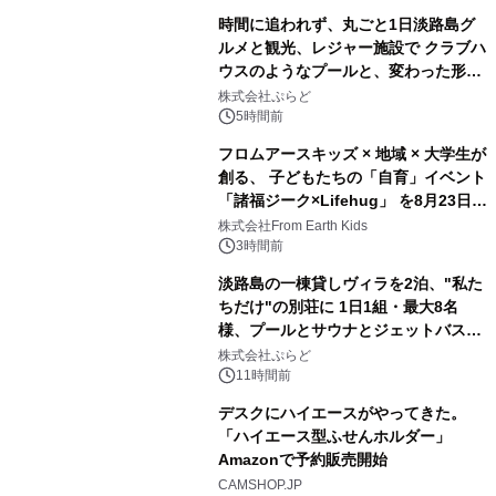
時間に追われず、丸ごと1日淡路島グ
ルメと観光、レジャー施設で クラブハ
ウスのようなプールと、変わった形の
2
サウナも 「THE BOXY AWAJI」のお
株式会社ぷらど
得な素泊まり連泊プランで
5時間前
フロムアースキッズ × 地域 × 大学生が
創る、 子どもたちの「自育」イベント
「諸福ジーク×Lifehug」 を8月23日
3
(日)開催
株式会社From Earth Kids
3時間前
淡路島の一棟貸しヴィラを2泊、"私た
ちだけ"の別荘に 1日1組・最大8名
様、プールとサウナとジェットバス付
4
きで Villa Mon Temps AWAJIの連泊
株式会社ぷらど
素泊りプラン
11時間前
デスクにハイエースがやってきた。
「ハイエース型ふせんホルダー」
Amazonで予約販売開始
5
CAMSHOP.JP