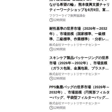
ながる希望の輪」 熊本復興支援チャリ
ティーワークショップを8月9日、富
山・射水で開催
フラワーライフ振興協議会
12時間前
耐性基準の世界市場（2026年～2032
年）、市場規模（国家標準、一級標
準、二級標準、作業標準）・分析レポ
ートを発表
株式会社マーケットリサーチセンター
12時間前
スキンケア製品パッケージングの世界
市場（2026年～2032年）、市場規模
（ガラス包装、金属包装、プラスチッ
ク包装、その他）・分析レポートを発
株式会社マーケットリサーチセンター
表
12時間前
PPS集塵バッグの世界市場（2026年～
2032年）、市場規模（円筒形フィルタ
ーバッグ、平袋型フィルターバッグ、
プリーツフィルターバッグ、その
株式会社マーケットリサーチセンター
他）・分析レポートを発表
12時間前