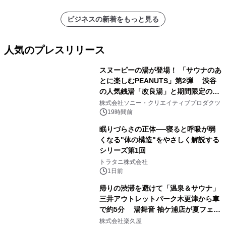
ビジネスの新着をもっと見る
人気のプレスリリース
スヌーピーの湯が登場！ 「サウナのあ
とに楽しむPEANUTS」第2弾 渋谷
の人気銭湯「改良湯」と期間限定のコ
1
ラボレーション サウナイキタイコラ
株式会社ソニー・クリエイティブプロダクツ
ボグッズも発売決定！
19時間前
眠りづらさの正体──寝ると呼吸が弱
くなる"体の構造"をやさしく解説する
シリーズ第1回
2
トラタニ株式会社
1日前
帰りの渋滞を避けて「温泉＆サウナ」
三井アウトレットパーク木更津から車
で約5分 湯舞音 袖ケ浦店が夏フェア
3
メニューを提供
株式会社楽久屋