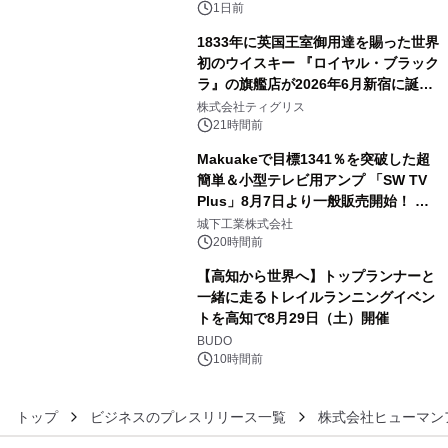
1日前
1833年に英国王室御用達を賜った世界
初のウイスキー 『ロイヤル・ブラック
ラ』の旗艦店が2026年6月新宿に誕
4
生 バカルディ ジャパンと連携した
株式会社ティグリス
没入型バー「BAR Arca」
21時間前
Makuakeで目標1341％を突破した超
簡単＆小型テレビ用アンプ 「SW TV
Plus」8月7日より一般販売開始！ ケ
5
ーブル1本つなぐだけ、テレビの音が
城下工業株式会社
ぐっと豊かに
20時間前
【高知から世界へ】トップランナーと
一緒に走るトレイルランニングイベン
トを高知で8月29日（土）開催
6
BUDO
10時間前
トップ
ビジネスのプレスリリース一覧
株式会社ヒューマン