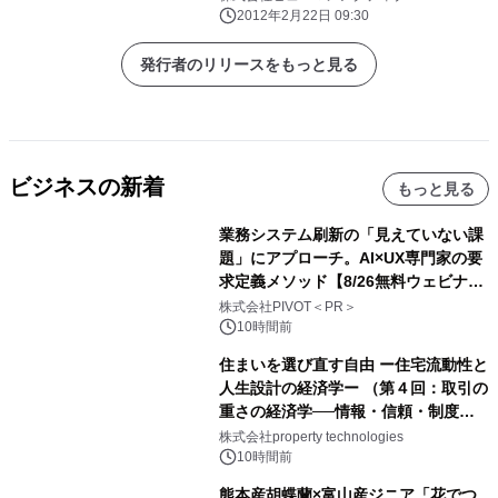
2012年2月22日 09:30
発行者のリリースをもっと見る
ビジネスの新着
もっと見る
業務システム刷新の「見えていない課
題」にアプローチ。AI×UX専門家の要
求定義メソッド【8/26無料ウェビナ
ー】株式会社PIVOT
株式会社PIVOT＜PR＞
10時間前
住まいを選び直す自由 ー住宅流動性と
人生設計の経済学ー （第４回：取引の
重さの経済学──情報・信頼・制度を
PropTechはどう組み替えるか）｜
株式会社property technologies
PropTech-Lab
10時間前
熊本産胡蝶蘭×富山産ジニア「花でつ