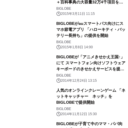
＋百科事典の大容量32万4千項目を収
録～
BIGLOBE
2015年3月11日 11:15
BIGLOBEがauスマートパス向けにス
マホ節電アプリ 「ハローキティ・バッ
テリー長持ち」の提供を開始
BIGLOBE
2015年1月8日 14:00
BIGLOBEが「アニメきせかえ王国↑」
にて スマートフォン向けソフトウェア
キーボードのきせかえサービスを提供
開始
BIGLOBE
2014年12月24日 13:15
人気のオンラインクレーンゲーム 「ネ
ットキャッチャー ネッチ」を
BIGLOBEで提供開始
BIGLOBE
2014年11月12日 15:30
BIGLOBEが子育て中のママ・パパ向