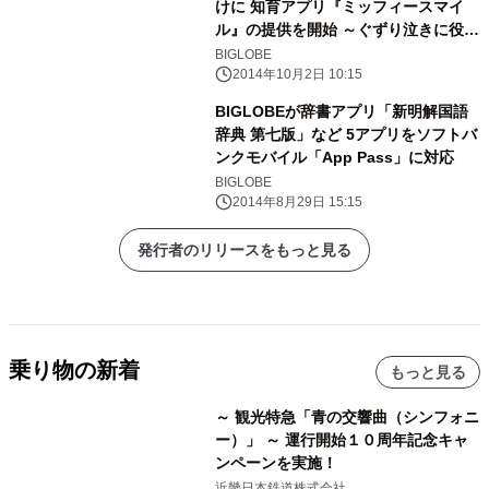
けに 知育アプリ『ミッフィースマイ
ル』の提供を開始 ～ぐずり泣きに役立
つコンテンツや右脳を活性化するゲー
BIGLOBE
ムを収録～
2014年10月2日 10:15
BIGLOBEが辞書アプリ「新明解国語
辞典 第七版」など 5アプリをソフトバ
ンクモバイル「App Pass」に対応
BIGLOBE
2014年8月29日 15:15
発行者のリリースをもっと見る
乗り物の新着
もっと見る
～ 観光特急「青の交響曲（シンフォニ
ー）」 ～ 運行開始１０周年記念キャ
ンペーンを実施！
近畿日本鉄道株式会社