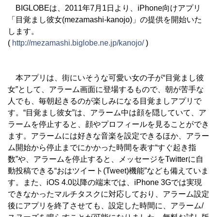
BIGLOBEは、2011年7月1日より、iPhone向けアプリ
「目覚まし彼女(mezamashi-kanojo)」の提供を開始いた
します。
(
http://mezamashi.biglobe.ne.jp/kanojo/
)
本アプリは、街にいそうな可愛い女の子が“目覚まし彼
女”として、アラーム画面に登場するもので、朝が苦手な
人でも、毎朝起きるのが楽しみになる目覚ましアプリで
す。“目覚まし彼女”は、アラーム中は顔を隠していて、ア
ラームを停止すると、顔やプロフィールを見ることができ
ます。アラームには好きな音楽を設定できるほか、アラー
ム開始から停止までにかかった時間を表す“すぐ起き指
数”や、アラームを停止すると、メッセージをTwitterに自
動投稿できる“おはツイート(Tweet)機能”なども備えていま
す。また、iOS 4.0以降の端末では、iPhone 3Gでは実現
できなかったマルチタスクに対応しており、アラーム設定
後にアプリを終了させても、設定した時間に、アラーム/