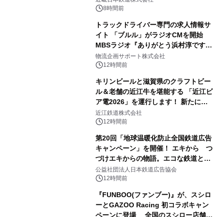
8時間前
トラックドライバー専門の求人情報サ
イト 「ブルル」がラジオCMを開始
MBSラジオ『ありがとう浜村淳です』
にて8月1日(土)より
物流企画サポート株式会社
12時間前
キリンビールと滋賀県のクラフトビー
ル＆老舗の近江牛を堪能する 「近江ビ
ア電2026」を運行します！ 新たに
「長濱浪漫ビール」が参加！キリン一
近江鉄道株式会社
番搾り飲み放題が復活！
12時間前
第20回「地球温暖化防止全国鉄道広告
キャンペーン」を開催！ エキから つ
づけエキからの物語。エコな鉄道とと
もに。
公益社団法人日本鉄道広告協会
12時間前
『FUNBOO(ファンブー)』が、スシロ
ーとGAZOO Racing 初コラボキャン
ペーンに登場 全国のスシロー店舗で