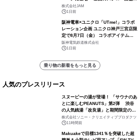
GR 4車種の FUNBOO(ミニカー)付き
株式会社JAM
メニューが展開されます
1日前
阪神電車×ユニクロ「UTme!」コラボ
レーション企画 ユニクロ神戸三宮店限
定で8月7日（金） コラボアイテムが
発売決定！
阪神電気鉄道株式会社
1日前
乗り物の新着をもっと見る
人気のプレスリリース
スヌーピーの湯が登場！ 「サウナのあ
とに楽しむPEANUTS」第2弾 渋谷
の人気銭湯「改良湯」と期間限定のコ
1
ラボレーション サウナイキタイコラ
株式会社ソニー・クリエイティブプロダクツ
ボグッズも発売決定！
11時間前
Makuakeで目標1341％を突破した超