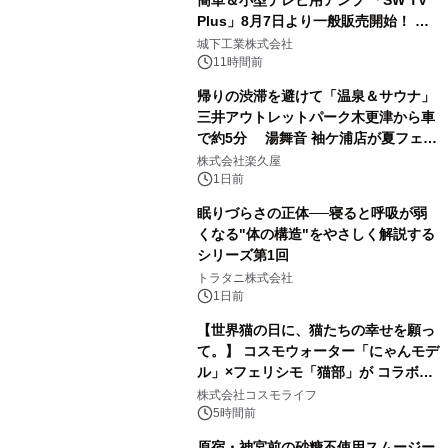
簡単＆小型テレビ用アンプ 「SW TV
Plus」8月7日より一般販売開始！ ケ
2
ーブル1本つなぐだけ、テレビの音が
城下工業株式会社
ぐっと豊かに
11時間前
帰りの渋滞を避けて「温泉＆サウナ」
三井アウトレットパーク木更津から車
で約5分 湯舞音 袖ケ浦店が夏フェア
3
メニューを提供
株式会社楽久屋
1日前
眠りづらさの正体──寝ると呼吸が弱
くなる"体の構造"をやさしく解説する
シリーズ第1回
4
トラタニ株式会社
1日前
【世界猫の日に、猫たちの幸せを願っ
て。】 コスモウォーター「にゃんモデ
ル」×フェリシモ「猫部」が コラボキ
5
ャンペーンを実施
株式会社コスモライフ
5時間前
原宿・神宮前の砂糖不使用スムージー