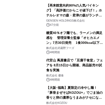
【再来館意向約90%の人気バイキン
グ】「高評価だからこそ値下げ！」ホ
テルレオマの森・君津の森がランチバ
イキングの価格改定&繁忙日料金撤廃
GENSEN HOLDINGS株式会社
を実施
47分前
糖質40％オフ麺でも、ラーメンの満足
感を 管理栄養士監修「オヒカエメ
ン」7月30日発売 1食300kcal以下・
1日の1/3量の野菜・塩分3.3g以下を実
株式会社武蔵野フーズ
現
4時間前
代官山 蔦屋書店で「豆腐干食堂」フェ
アを 8月15日から開催、商品販売や試
食を実施
株式会社 優食
4時間前
【大阪･福島】夏限定の冷やし麺！
「豚骨まぜそばKOZOU+」でごま油の
香りと卵の濃厚なうまみがクセになる
「冷やしネギ玉」を発売！
株式会社KOZOU