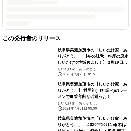
この発行者のリリース
岐阜県美濃加茂市の「しいたけ家 あ
りがとう。」 【冬の味覚・特産の原木
しいたけで地域おこし！】 2月19日
(日)ご自身でもいだ原木しいたけを そ
しいたけ家 ありがとう。
の場で炭火焼きに！それを世界初の原
2023年2月7日 10:15
木しいたけの出汁100％の 特製ラーメ
岐阜県美濃加茂市の【しいたけ家 あ
ンでご堪能！！
りがとう。】 世界初(自社調べ)のラー
メンで血管年齢が若返った！
しいたけ家 ありがとう。
2021年7月31日 09:30
岐阜県美濃加茂市の「しいたけ家 あ
りがとう。」 2020年10月1日(木)よ
り原木しいたけに特化した 飲食専門店