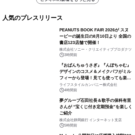
人気のプレスリリース
PEANUTS BOOK FAIR 2026が スヌ
ーピーの誕生日の8月10日より 全国の
書店123店舗で開催！
1
株式会社ソニー・クリエイティブプロダクツ
3時間前
『おぱんちゅうさぎ』『んぽちゃむ』
デザインのコスメ＆メイクパフがミル
フィーから登場！見ても使っても楽し
2
い、ポップでキュートなコレクショ
ライフスタイルカンパニー株式会社
ン。
4時間前
夢グループ石田社長＆歌手の保科有里
さんが “宝くじ付き定期預金”を楽しく
ご紹介
3
株式会社静岡銀行 インターネット支店
5時間前