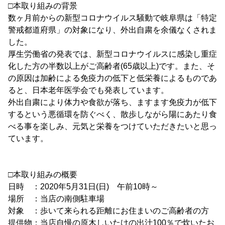
□本取り組みの背景
数ヶ月前からの新型コロナウイルス騒動で岐阜県は「特定
警戒都道府県」の対象になり、外出自粛を余儀なくされま
した。
厚生労働省の発表では、新型コロナウイルスに感染し重症
化した方の半数以上がご高齢者(65歳以上)です。また、そ
の原因は加齢による免疫力の低下と低栄養によるものであ
ると、日本老年医学会でも発表しています。
外出自粛により体力や食欲が落ち、ますます免疫力が低下
するという悪循環を防ぐべく、散歩しながら陽にあたり食
べる事を楽しみ、元気と栄養をつけていただきたいと思っ
ています。
□本取り組みの概要
日時 ：2020年5月31日(日) 午前10時～
場所 ：当店の南側駐車場
対象 ：歩いて来られる距離にお住まいのご高齢者の方
提供物：当店自慢の原木しいたけの出汁100％で炊いたお