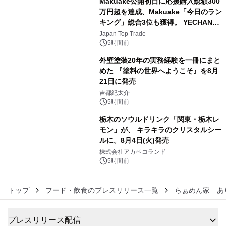
Makuake公開初日に応援購入総額300
万円超を達成、Makuake「今日のラン
キング」総合3位も獲得。 YECHAN音
4
浴シンギングボウル第2弾の大型サイ
Japan Top Trade
ズ（XL・2XL・3XL）を先行販売中
5時間前
外壁塗装20年の実務経験を一冊にまと
めた 『塗料の世界へようこそ』を8月
21日に発売
5
吉都紀太介
5時間前
栃木のソウルドリンク「関東・栃木レ
モン」が、 キラキラのクリスタルシー
ルに。8月4日(火)発売
6
株式会社アカベコランド
5時間前
トップ
フード・飲食のプレスリリース一覧
らぁめん家 あ
プレスリリース配信