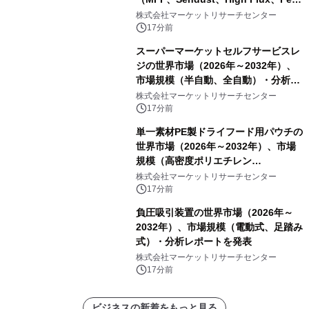
Si、その他）・分析レポートを発表
株式会社マーケットリサーチセンター
17分前
スーパーマーケットセルフサービスレ
ジの世界市場（2026年～2032年）、
市場規模（半自動、全自動）・分析レ
ポートを発表
株式会社マーケットリサーチセンター
17分前
単一素材PE製ドライフード用パウチの
世界市場（2026年～2032年）、市場
規模（高密度ポリエチレン
（HDPE）、低密度ポリエチレン
株式会社マーケットリサーチセンター
（LDPE）、直鎖型LDPE、その他）・
17分前
分析レポートを発表
負圧吸引装置の世界市場（2026年～
2032年）、市場規模（電動式、足踏み
式）・分析レポートを発表
株式会社マーケットリサーチセンター
17分前
ビジネスの新着をもっと見る