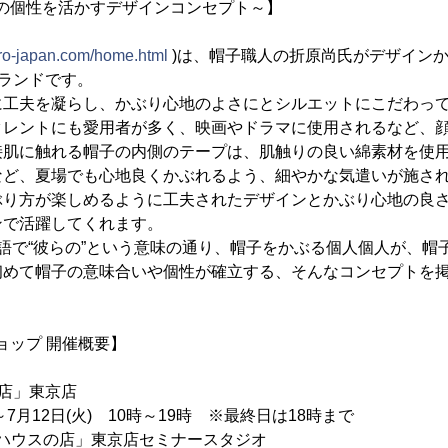
人の個性を活かすデザインコンセプト～】
oro-japan.com/home.html
)は、帽子職人の折原尚氏がデザインか
ブランドです。
工夫を凝らし、かぶり心地のよさにとシルエットにこだわって作
タレントにも愛用者が多く、映画やドラマに使用されるなど、
接肌に触れる帽子の内側のテープは、肌触りの良い綿素材を使
など、夏場でも心地良くかぶれるよう、細やかな気遣いが施さ
り方が楽しめるように工夫されたデザインとかぶり心地の良さを
ンで活躍してくれます。
タリア語で“彼らの”という意味の通り、帽子をかぶる個人個人が、
初めて帽子の意味合いや個性が確立する、そんなコンセプトを
ョップ 開催概要】
店」東京店
～7月12日(火) 10時～19時 ※最終日は18時まで
グハウスの店」東京店セミナースタジオ