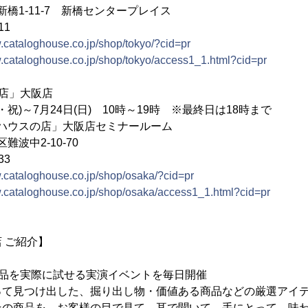
橋1-11-7 新橋センタープレイス
11
w.cataloghouse.co.jp/shop/tokyo/?cid=pr
w.cataloghouse.co.jp/shop/tokyo/access1_1.html?cid=pr
店」大阪店
・祝)～7月24日(日) 10時～19時 ※最終日は18時まで
ハウスの店」大阪店セミナールーム
波中2-10-70
33
w.cataloghouse.co.jp/shop/osaka/?cid=pr
w.cataloghouse.co.jp/shop/osaka/access1_1.html?cid=pr
 ご紹介】
商品を実際に試せる実演イベントを毎日開催
て見つけ出した、掘り出し物・価値ある商品などの厳選アイテ
その商品を、お客様の目で見て、耳で聞いて、手にとって、味