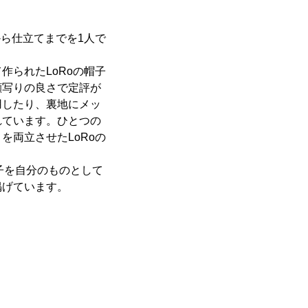
ら仕立てまでを1人で
られたLoRoの帽子
顔写りの良さで定評が
用したり、裏地にメッ
れています。ひとつの
両立させたLoRoの
帽子を自分のものとして
掲げています。