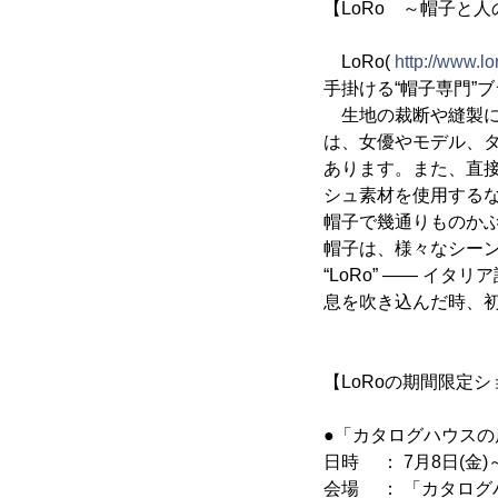
【LoRo ～帽子と
LoRo(
http://www.l
手掛ける“帽子専門”
生地の裁断や縫製に
は、女優やモデル、
あります。また、直
シュ素材を使用する
帽子で幾通りものかぶ
帽子は、様々なシー
“LoRo” ―― イ
息を吹き込んだ時、
【LoRoの期間限定シ
●「カタログハウスの
日時 ： 7月8日(金)
会場 ： 「カタロ