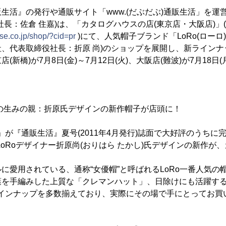
活』の発行や通販サイト「www.(だぶだぶ)通販生活」を運
社長：佐倉 住嘉)は、「カタログハウスの店(東京店・大阪店)」(
se.co.jp/shop/?cid=pr
)にて、人気帽子ブランド「LoRo(ローロ
、代表取締役社長：折原 尚)のショップを展開し、新ライン
新橋)が7月8日(金)～7月12日(火)、大阪店(難波)が7月18日(月
”の生みの親：折原氏デザインの新作帽子が店頭に！
が『通販生活』夏号(2011年4月発行)誌面で大好評のうちに完売
LoRoデザイナー折原尚(おりはら たかし)氏デザインの新作が
愛用されている、通称“女優帽”と呼ばれるLoRo一番人気の
葉を手編みした上質な「クレマンハット」、日除けにも活躍す
ラインナップを多数揃えており、実際にその場で手にとってお買