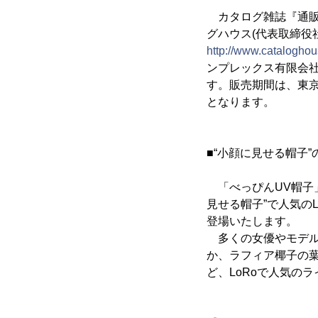
カタログ雑誌『通販生
グハウス(代表取締役
http://www.cataloghou
ンプレックス有限会社
す。販売期間は、東京店(
となります。
■“小顔に見せる帽子
「べっぴんUV帽子」
見せる帽子”で人気の
登場いたします。
多くの女優やモデルに
か、ラフィア椰子の
ど、LoRoで人気の