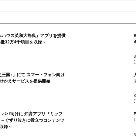
ダムハウス英和大辞典」アプリを提供
量32万4千項目を収録～
B
かえ王国↑」にて スマートフォン向け
せかえサービスを提供開始
B
マ・パパ向けに 知育アプリ『ミッフ
 ～ぐずり泣きに役立つコンテンツ
収録～
B