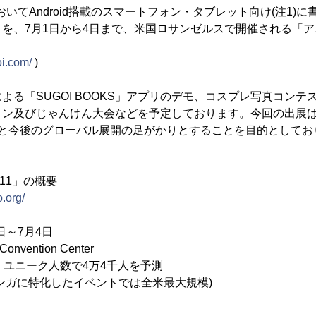
においてAndroid搭載のスマートフォン・タブレット向け(注1)
KS」を、7月1日から4日まで、米国ロサンゼルスで開催される「ア
oi.com/
)
よる「SUGOI BOOKS」アプリのデモ、コスプレ写真コンテ
ン及びじゃんけん大会などを予定しております。今回の出展は、
上と今後のグローバル展開の足がかりとすることを目的としてお
11」の概要
.org/
日～7月4日
onvention Center
、ユニーク人数で4万4千人を予測
に特化したイベントでは全米最大規模)