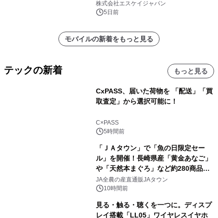
注販売開始
株式会社エスケイジャパン
5日前
モバイルの新着をもっと見る
テックの新着
もっと見る
CxPASS、届いた荷物を 「配送」「買
取査定」から選択可能に！
C×PASS
5時間前
「ＪＡタウン」で「魚の日限定セー
ル」を開催！長崎県産「黄金あなご」
や「天然本まぐろ」など約280商品を
販売！～毎月１０日の定例企画～
JA全農の産直通販JAタウン
10時間前
見る・触る・聴くを一つに。ディスプ
レイ搭載「LL05」ワイヤレスイヤホ