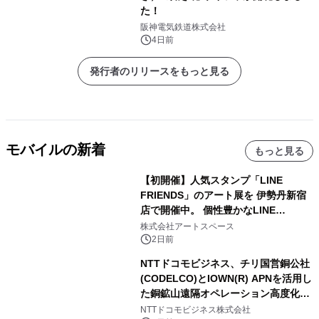
た！
阪神電気鉄道株式会社
4日前
発行者のリリースをもっと見る
モバイルの新着
もっと見る
【初開催】人気スタンプ「LINE
FRIENDS」のアート展を 伊勢丹新宿
店で開催中。 個性豊かなLINE
FRIENDSの仲間たちが インテリアア
株式会社アートスペース
ートとして新たな魅力を発信。
2日前
NTTドコモビジネス、チリ国営銅公社
(CODELCO)とIOWN(R) APNを活用し
た銅鉱山遠隔オペレーション高度化に
向けた調査・実証を開始
NTTドコモビジネス株式会社