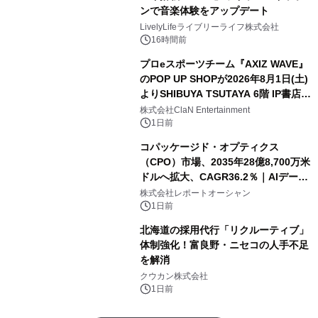
ンで音楽体験をアップデート
LivelyLifeライブリーライフ株式会社
16時間前
プロeスポーツチーム『AXIZ WAVE』
のPOP UP SHOPが2026年8月1日(土)
よりSHIBUYA TSUTAYA 6階 IP書店で
開催決定！！
株式会社ClaN Entertainment
1日前
コパッケージド・オプティクス
（CPO）市場、2035年28億8,700万米
ドルへ拡大、CAGR36.2％｜AIデータ
センター・高速光通信需要が成長を加
株式会社レポートオーシャン
速
1日前
北海道の採用代行「リクルーティブ」
体制強化！富良野・ニセコの人手不足
を解消
クウカン株式会社
1日前