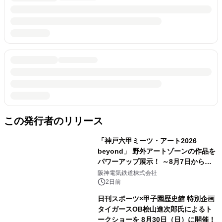
この発行者のリリース
「神戸六甲ミーツ・アート2026
beyond」 野外アートゾーンの作品を
パワーアップ展示！ ～8月7日からは
直前割パスポートを販売～
阪神電気鉄道株式会社
2日前
日刊スポーツ×甲子園歴史館 特別企画
タイガースOB桧山進次郎氏によるト
ークショーを 8月30日（日）に開催！