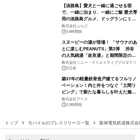
【淡路島】愛犬と一緒に過ごせる宿
で、一緒に泊まり、一緒にご飯 愛犬専
用の淡路島グルメ、ドッグランにミニ
4
プール グランピングとトレーラーハウ
株式会社ぷらど
スの2施設で
14時間前
スヌーピーの湯が登場！ 「サウナのあ
とに楽しむPEANUTS」第2弾 渋谷
の人気銭湯「改良湯」と期間限定のコ
5
ラボレーション サウナイキタイコラ
株式会社ソニー・クリエイティブプロダクツ
ボグッズも発売決定！
2日前
築37年の軽量鉄骨造戸建てをフルリノ
ベーション！内と外をつなぐ「土間リ
ビング」で新たな暮らしを叶えた施工
6
事例を株式会社アースが公開
株式会社アース
13時間前
トップ
モバイルのプレスリリース一覧
阪神電気鉄道株式会