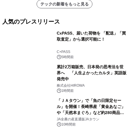
テックの新着をもっと見る
人気のプレスリリース
CxPASS、届いた荷物を 「配送」「買
取査定」から選択可能に！
1
C×PASS
5時間前
累計2万箱販売、日本発の思考法を世
界へ 「人生よかったカルタ」英語版
発売中
2
株式会社HIROWA
1時間前
「ＪＡタウン」で「魚の日限定セー
ル」を開催！長崎県産「黄金あなご」
や「天然本まぐろ」など約280商品を
3
販売！～毎月１０日の定例企画～
JA全農の産直通販JAタウン
10時間前