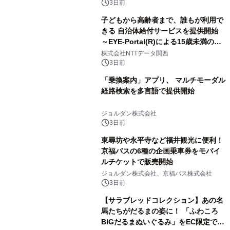
3日前
子どもから高齢者まで、誰もが利用で
きる 自治体給付サービスを提供開始
～EYE-Portal(R)による15歳未満の本
人認証と デジタルデバイド対策で実現
株式会社NTTデータ関西
～
3日前
「乗換案内」アプリ、 マルチモーダル
経路検索を多言語で提供開始
ジョルダン株式会社
3日前
東尋坊や永平寺など福井観光に便利！
京福バスの6種の企画乗車券をモバイ
ルチケットで販売開始
ジョルダン株式会社、京福バス株式会社
3日前
【サラブレッドコレクション】あの名
馬たちがだるまの姿に！ 「ふわころ
BIGだるまぬいぐるみ」をEC限定で受