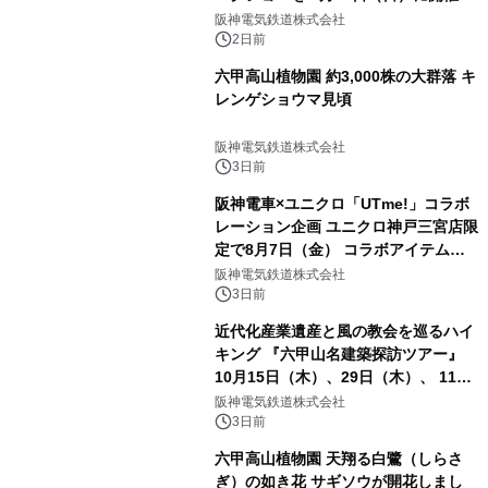
阪神電気鉄道株式会社
2日前
六甲高山植物園 約3,000株の大群落 キ
レンゲショウマ見頃
阪神電気鉄道株式会社
3日前
阪神電車×ユニクロ「UTme!」コラボ
レーション企画 ユニクロ神戸三宮店限
定で8月7日（金） コラボアイテムが
発売決定！
阪神電気鉄道株式会社
3日前
近代化産業遺産と風の教会を巡るハイ
キング 『六甲山名建築探訪ツアー』
10月15日（木）、29日（木）、 11月
5日（木）、12日（木）に開催！
阪神電気鉄道株式会社
3日前
六甲高山植物園 天翔る白鷺（しらさ
ぎ）の如き花 サギソウが開花しまし