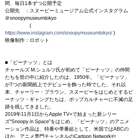
間、毎日1本ずつ公開予定
公開先 ：スヌーピーミュージアム公式インスタグラム
＠snoopymuseumtokyo
(
https://www.instagram.com/snoopymuseumtokyo/
)
映像制作：ロボット
■「ピーナッツ」とは
チャールズ M.シュルツ氏が初めて「ピーナッツ」の仲間
たちを世の中に紹介したのは、1950年。「ピーナッツ」
が7つの新聞紙上でデビューを飾った時でした。それ以
来、チャーリー・ブラウン、スヌーピーをはじめとするピ
ーナッツ・ギャングたちは、ポップカルチャーに不滅の足
跡を残してきました。
2019年11月1日からApple TV+で始まった新シリー
ズ“Snoopy in Space”をはじめ、「ピーナッツ」のアニメ
ーション作品は、特番や帯番組として、米国ではABCの
ほか、アニメ専門チャンネルのCartoon Networkや