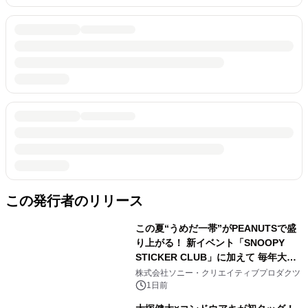
この発行者のリリース
この夏“うめだ一帯”がPEANUTSで盛
り上がる！ 新イベント「SNOOPY
STICKER CLUB」に加えて 毎年大好
評阪急の「うめだスヌーピーフェステ
株式会社ソニー・クリエイティブプロダクツ
ィバル」、 グラングリーン大阪 ショ
1日前
ップ&レストランでは 「I LIKE