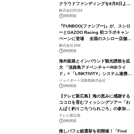
クラウドファンディングを8月8日より
開始
株式会社RS34
8時間前
『FUNBOO(ファンブー)』が、スシロ
ーとGAZOO Racing 初コラボキャン
ペーンに登場 全国のスシロー店舗で
GR 4車種の FUNBOO(ミニカー)付き
株式会社JAM
メニューが展開されます
8時間前
海外販路とインバウンド観光誘致を拡
大 「淡路島アドベンチャーRIBライ
ド」× 「LINKTIVITY」システム連携を
開始！
ジョイポート淡路島株式会社
9時間前
【テレビ新広島】海の恵みに感謝する
ココロを育むフィッシングツアー「わ
んぱく釣りごろつられごろ」の参加小
学生を募集
テレビ新広島
9時間前
推しパフェ総選挙を初開催！「Find