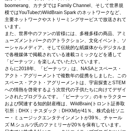
boomerang、カナダでは Family Channel、そして世界規
模ではYouTubeのWildBrain Spark のネットワークなど、
主要ネットワークやストリーミングサービスで放送されて
います。
また、世界中のファンの皆様には、多種多様の商品、アミ
ューズメントパークのアトラクション、文化イベント、ソ
ーシャルメディア、そして伝統的な紙媒体からデジタルま
で各種媒体で掲載されている連載コミックなどを通して
「ピーナッツ」を楽しんでいただいています。
さらに2018年、「ピーナッツ」は、NASAとスペース・
アクト・アグリーメントで複数年の提携をしました。この
スペース・アクト・アグリーメントは、宇宙探査とSTEM
への情熱を啓発するよう次世代の子供たちに向けてデザイ
ンされたプログラムです。「ピーナッツ」のキャラクター
および関連する知的財産権は、WildBrain(トロント証券取
引所：DHX；ナスダック：DHXM)が41％、株式会社ソニ
ー・ミュージックエンタテインメントが39％、チャール
ズ M.シュルツ氏のファミリーが20％を保有しています。