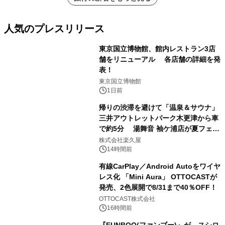
人気のプレスリリース
東京国立博物館、館内レストラン3店
舗をリニューアル 各店舗の詳細を発
表！
1
東京国立博物館
1日前
帰りの渋滞を避けて「温泉＆サウナ」
三井アウトレットパーク木更津から車
で約5分 湯舞音 袖ケ浦店が夏フェア
2
メニューを提供
株式会社楽久屋
14時間前
有線CarPlay／Android Autoをワイヤ
レス化 「Mini Aura」 OTTOCASTが
発売、2色展開で8/31まで40％OFF！
3
OTTOCAST株式会社
16時間前