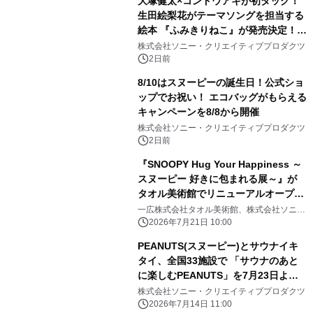
大塚健太×コンドウアキが初タッグ！
SUMMER TIME with PEANUTS」を
生田絵梨花がテーマソングを担当する
初開催！
絵本 『ふみきりねこ』が発売決定！
LINEスタンプも同時リリース！
株式会社ソニー・クリエイティブプロダクツ
2日前
8/10はスヌーピーの誕生日！公式ショ
ップでお祝い！ エコバッグがもらえる
キャンペーンを8/8から開催
株式会社ソニー・クリエイティブプロダクツ
2日前
『SNOOPY Hug Your Happiness ～
スヌーピー 好きに包まれる展～』が
タオル美術館でリニューアルオープ
ン！
一広株式会社タオル美術館、株式会社ソニ
ー・クリエイティブプロダクツ
2026年7月21日 10:00
PEANUTS(スヌーピー)とサウナイキ
タイ、全国33施設で 「サウナのあと
に楽しむPEANUTS」を7月23日より
開催 限定冊子・ステッカー配布や
株式会社ソニー・クリエイティブプロダクツ
SNSキャンペーンも実施
2026年7月14日 11:00