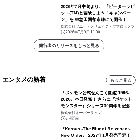
2026年7月中旬より、 「ピーターラビ
ット(TM)と冒険しよう！キャンペー
ン」を 東急田園都市線にて開催！
株式会社ソニー・クリエイティブプロダクツ
2026年7月9日 11:00
発行者のリリースをもっと見る
エンタメの新着
もっと見る
『ポケモン公式ぜんこく図鑑 1996-
2026』本日発売！ さらに『ポケット
モンスター』シリーズ30周年を記念し
た画集『ポケットモンスター ビジュア
株式会社オーバーラップ
ルアートブック』の発売決定！ 2026
2時間前
年12月18日（金）、3冊同時発売！
『Karous -The Blur of Re:venant-
New Order』 2027年1月発売予定！