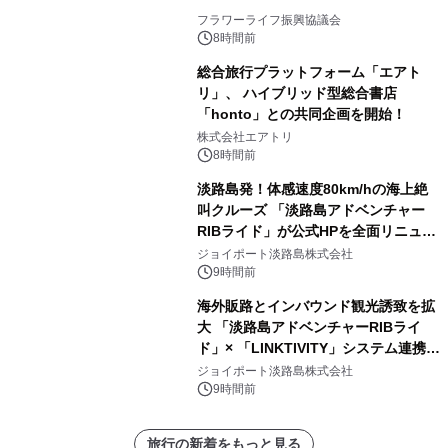
フラワーライフ振興協議会
8時間前
総合旅行プラットフォーム「エアト
リ」、 ハイブリッド型総合書店
「honto」との共同企画を開始！
株式会社エアトリ
8時間前
淡路島発！体感速度80km/hの海上絶
叫クルーズ 「淡路島アドベンチャー
RIBライド」が公式HPを全面リニュー
アル！ ～スマホで即予約完了の「スマ
ジョイポート淡路島株式会社
ート設計」へ刷新～
9時間前
海外販路とインバウンド観光誘致を拡
大 「淡路島アドベンチャーRIBライ
ド」× 「LINKTIVITY」システム連携を
開始！
ジョイポート淡路島株式会社
9時間前
旅行の新着をもっと見る