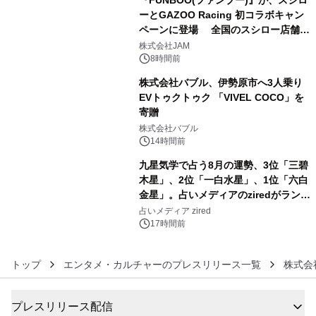
『FUNBOO(ファンブー)』が、スシロ
ーとGAZOO Racing 初コラボキャン
ペーンに登場 全国のスシロー店舗で
4
GR 4車種の FUNBOO(ミニカー)付き
株式会社JAM
メニューが展開されます
8時間前
株式会社バブル、伊勢原市へ3人乗り
EVトゥクトゥク 「VIVEL COCO」を
寄贈
5
株式会社バブル
14時間前
九星気学で占う8月の運勢、3位「三碧
木星」、2位「一白水星」、1位「六白
金星」。占いメディアのziredがランキ
6
ングを発表
占いメディア zired
17時間前
トップ
エンタメ・カルチャーのプレスリリース一覧
株式会
プレスリリース配信