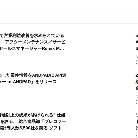
て営業利益改善を求められている
 アフターメンテナンス／サービ
ールスマネージャーRemix MS
始
た案件情報をANDPADに API連
 to ANDPAD」をリリース
普通以上の成果があげられる” 仕組
0軒を誇る、 総合食品卸「プレコフー
計導入数5,500社を誇る ソフトブ
ャー」が支援