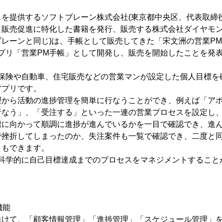
を提供するソフトブレーン株式会社(東京都中央区、代表取締役
、販売促進に特化した書籍を発行、販売する株式会社ダイヤモン
レーンと同じ)は、手帳として販売してきた「宋文洲の営業PM
neアプリ「営業PM手帳」として開発し、販売を開始したことを発
、保険や自動車、住宅販売などの営業マンが設定した個人目標を
アプリです。
理から活動の進捗管理を簡単に行なうことができ、例えば「ア
行なう」、「受注する」といった一連の営業プロセスを設定し
標に向かって順調に進捗が進んでいるかを一目で確認でき、進
で挫折してしまったのか、失注案件も一覧で確認でき、二度と
ともできます。
、科学的に自己目標達成までのプロセスをマネジメントすること
機能
向けて、「顧客情報管理」「進捗管理」「スケジュール管理」