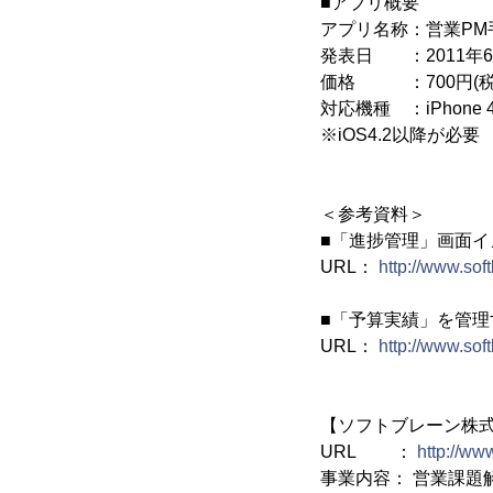
■アプリ概要
アプリ名称：営業PM
発表日 ：2011年6
価格 ：700円(税
対応機種 ：iPhone 4/
※iOS4.2以降が必要
＜参考資料＞
■「進捗管理」画面イ
URL：
http://www.sof
■「予算実績」を管理
URL：
http://www.sof
【ソフトブレーン株
URL ：
http://www
事業内容： 営業課題