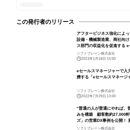
この発行者のリリース
アフタービジネス強化によっ
設備・機械製造業、商社向け
ス部門の収益化を促進する eセ
サービスエディション提供開
ソフトブレーン株式会社
2023年1月18日 15:00
eセールスマネージャーで入力し
携する「eセールスマネージャー
ソフトブレーン株式会社
2022年7月29日 13:00
“普通の人が普通にやれば、
みを構築 顧客数約27,00
ズ」の営業DX事例を公開！ 累
レーン「eセールスマネージ
ソフトブレーン株式会社