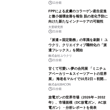
11分前
FPPによる皮膚のコラーゲン産生促進
と微小循環改善を報告 肌の老化予防に
向けた新たなインナーケアの可能性
大里研究所
21分前
「派遣＝固定勤務」の常識を刷新！ ユ
ウクリ、クリエイティブ職特化の「派
遣フレックス」を開始
株式会社ユウクリ
21分前
甘くて可愛い♪夢の合同展 「ミニチュ
アベーカリー＆スイーツアートの世界
展」 海老名マルイで10月2日～初開
催！
株式会社BACON
21分前
放電ガンの世界市場（2026年～2032
年）、市場規模（DC放電ガン、AC放
電ガン）・分析レポートを発表