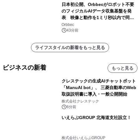
日本初公開、Orbbecがロボット不要
のフィジカルAIデータ収集基盤を発
表 映像と動作を1ミリ秒以内で同
期、約200グラムの試作機をROSCon
Orbbec
JP 2026で実演
43分前
ライフスタイルの新着をもっと見る
ビジネスの新着
もっと見る
クレステックの生成AIチャットボット
「ManuAI bot」、 三菱自動車のWeb
取扱説明書に導入・一般公開開始
株式会社クレステック
6分前
いえらぶGROUP 北海道支社設立！
株式会社いえらぶGROUP