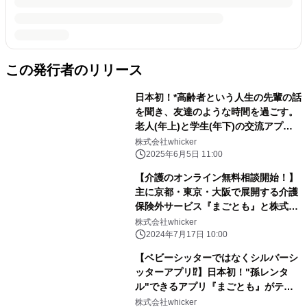
この発行者のリリース
日本初！*高齢者という人生の先輩の話
を聞き、友達のような時間を過ごす。
老人(年上)と学生(年下)の交流アプリ
『まごとも』をリリース！
株式会社whicker
2025年6月5日 11:00
【介護のオンライン無料相談開始！】
主に京都・東京・大阪で展開する介護
保険外サービス『まごとも』と株式会
社あいらいふが提携し、介護の専門家
株式会社whicker
への無料相談で受付。
2024年7月17日 10:00
【ベビーシッターではなくシルバーシ
ッターアプリ⁉︎】日本初！"孫レンタ
ル"できるアプリ『まごとも』がテス
ト段階に入りました。まもなく公開予
株式会社whicker