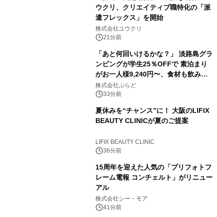
ウクリ、クリエイティブ職特化の「派
遣フレックス」を開始
株式会社ユウクリ
21分前
「あと何回いけるかな？」 淡路島グラ
ンピングが学生25％OFFで 素泊まり
がお一人様9,240円〜、食材も飲み物
も持ち込み自由 「グランピングリゾー
株式会社ぷらど
ト Awaji」9月30日までの平日限定
33分前
夏休みを“チャンス”に！ 大阪のLIFIX
BEAUTY CLINICが夏のご提案
LIFIX BEAUTY CLINIC
36分前
15周年を迎えた人気の「プリフォトフ
レーム電報 コンチェルト」がリニュー
アル
株式会社シー・モア
41分前