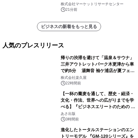
株式会社マーケットリサーチセンター
21分前
ビジネスの新着をもっと見る
人気のプレスリリース
帰りの渋滞を避けて「温泉＆サウナ」
三井アウトレットパーク木更津から車
で約5分 湯舞音 袖ケ浦店が夏フェア
1
メニューを提供
株式会社楽久屋
22時間前
【一杯の蕎麦を通して、歴史・経済・
文化・作法、世界への広がりまでを学
べる】『ビジネスエリートのための 教
2
養としての蕎麦』2026年8月25日
あさ出版
（火）発売
3時間前
進化したトータルステーションのエン
トリーモデル 『GM-120シリーズ』を