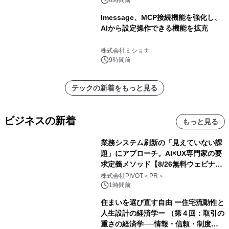
lmessage、MCP接続機能を強化し、
AIから設定操作できる機能を拡充
株式会社ミショナ
9時間前
テックの新着をもっと見る
ビジネスの新着
もっと見る
業務システム刷新の「見えていない課
題」にアプローチ。AI×UX専門家の要
求定義メソッド【8/26無料ウェビナ
ー】株式会社PIVOT
株式会社PIVOT＜PR＞
1時間前
住まいを選び直す自由 ー住宅流動性と
人生設計の経済学ー （第４回：取引の
重さの経済学──情報・信頼・制度を