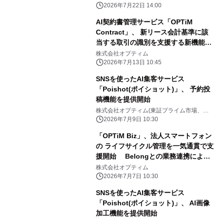
2026年7月22日 14:00
AI契約書管理サービス「OPTiM
Contract」、 新リース会計基準に該
当する取引の識別を支援する新機能を
提供開始 ～リース該当性の判定作業に
株式会社オプティム
かかる工数を削減～
2026年7月13日 10:45
SNSを使ったAI集客サービス
「Poishot(ポイショット)」、 予約投
稿機能を提供開始
株式会社オプティム(東証プライム市場、コ
ード：3694)
2026年7月9日 10:30
「OPTiM Biz」、法人スマートフォン
の ライフサイクル管理を一気通貫で支
援開始 Belongとの業務連携によ
り、セキュアな売却・処分への シーム
株式会社オプティム
レスな導線を提供
2026年7月7日 10:30
SNSを使ったAI集客サービス
「Poishot(ポイショット)」、 AI画像
加工機能を提供開始