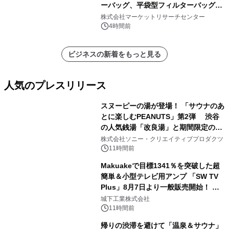
ーバッグ、平袋型フィルターバッグ、
プリーツフィルターバッグ、その
株式会社マーケットリサーチセンター
他）・分析レポートを発表
4時間前
ビジネスの新着をもっと見る
人気のプレスリリース
スヌーピーの湯が登場！ 「サウナのあ
とに楽しむPEANUTS」第2弾 渋谷
の人気銭湯「改良湯」と期間限定のコ
1
ラボレーション サウナイキタイコラ
株式会社ソニー・クリエイティブプロダクツ
ボグッズも発売決定！
11時間前
Makuakeで目標1341％を突破した超
簡単＆小型テレビ用アンプ 「SW TV
Plus」8月7日より一般販売開始！ ケ
2
ーブル1本つなぐだけ、テレビの音が
城下工業株式会社
ぐっと豊かに
11時間前
帰りの渋滞を避けて「温泉＆サウナ」