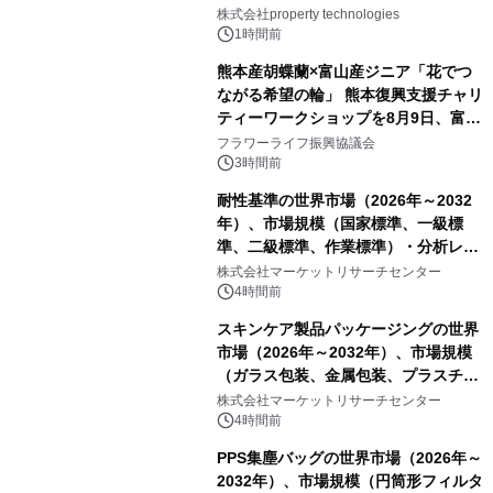
PropTechはどう組み替えるか）｜
株式会社property technologies
PropTech-Lab
1時間前
熊本産胡蝶蘭×富山産ジニア「花でつ
ながる希望の輪」 熊本復興支援チャリ
ティーワークショップを8月9日、富
山・射水で開催
フラワーライフ振興協議会
3時間前
耐性基準の世界市場（2026年～2032
年）、市場規模（国家標準、一級標
準、二級標準、作業標準）・分析レポ
ートを発表
株式会社マーケットリサーチセンター
4時間前
スキンケア製品パッケージングの世界
市場（2026年～2032年）、市場規模
（ガラス包装、金属包装、プラスチッ
ク包装、その他）・分析レポートを発
株式会社マーケットリサーチセンター
表
4時間前
PPS集塵バッグの世界市場（2026年～
2032年）、市場規模（円筒形フィルタ