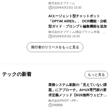
株式会社オプティム
2026年6月23日 10:30
AIエージェント型チャットボット
「OPTiM AIRES」、 OCR機能・分岐
型ガイド・プロンプト編集機能を追加
株式会社オプティム(東証プライム市場、コ
ード：3694)
2026年6月3日 10:30
発行者のリリースをもっと見る
テックの新着
もっと見る
業務システム刷新の「見えていない課
題」にアプローチ。AI×UX専門家の要
求定義メソッド【8/26無料ウェビナ
ー】株式会社PIVOT
株式会社PIVOT＜PR＞
1時間前