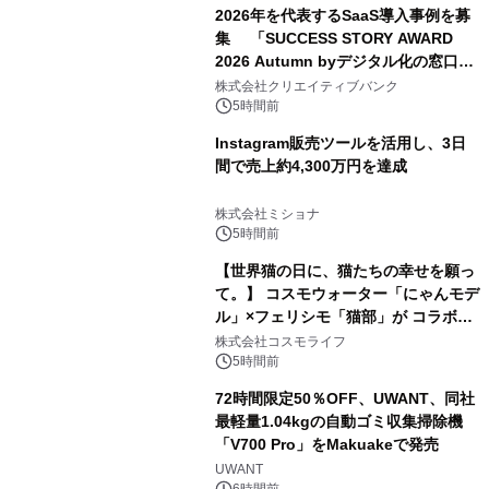
2026年を代表するSaaS導入事例を募
集 「SUCCESS STORY AWARD
2026 Autumn byデジタル化の窓口」
開催
株式会社クリエイティブバンク
5時間前
Instagram販売ツールを活用し、3日
間で売上約4,300万円を達成
株式会社ミショナ
5時間前
【世界猫の日に、猫たちの幸せを願っ
て。】 コスモウォーター「にゃんモデ
ル」×フェリシモ「猫部」が コラボキ
ャンペーンを実施
株式会社コスモライフ
5時間前
72時間限定50％OFF、UWANT、同社
最軽量1.04kgの自動ゴミ収集掃除機
「V700 Pro」をMakuakeで発売
UWANT
6時間前