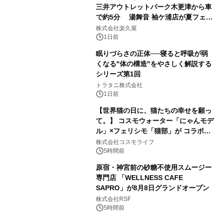
三井アウトレットパーク木更津から車
で約5分 湯舞音 袖ケ浦店が夏フェア
3
メニューを提供
株式会社楽久屋
1日前
眠りづらさの正体──寝ると呼吸が弱
くなる"体の構造"をやさしく解説する
シリーズ第1回
4
トラタニ株式会社
1日前
【世界猫の日に、猫たちの幸せを願っ
て。】 コスモウォーター「にゃんモデ
ル」×フェリシモ「猫部」が コラボキ
5
ャンペーンを実施
株式会社コスモライフ
5時間前
原宿・神宮前の砂糖不使用スムージー
専門店 「WELLNESS CAFE
SAPRO」が8月8日グランドオープン
6
株式会社RSF
5時間前