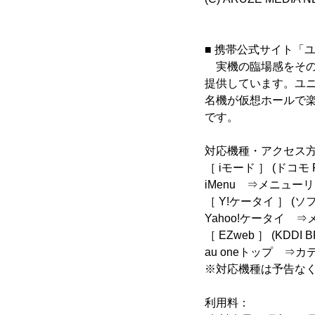
■ 携帯公式サイト「
実機の臨場感をその
提供しています。ユ
名機が仮想ホールで
です。
対応機種・アクセス
［ iモード ］ (ドコモ 
iMenu ⇒メニュ
［ Y!ケータイ ］ (
Yahoo!ケータイ
［ EZweb ］ (KDDI B
au oneトップ 
※対応機種は予告な
利用料：