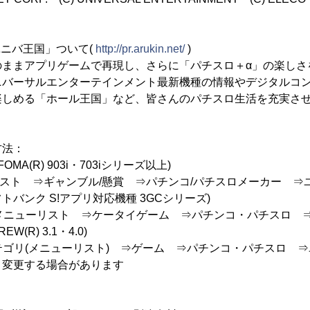
ユニバ王国」ついて(
http://pr.arukin.net/
)
ままアプリゲームで再現し、さらに「パチスロ＋α」の楽しさ
ニバーサルエンターテインメント最新機種の情報やデジタルコ
楽しめる「ホール王国」など、皆さんのパチスロ生活を充実さ
方法：
FOMA(R) 903i・703iシリーズ以上)
ーリスト ⇒ギャンブル/懸賞 ⇒パチンコ/パチスロメーカー ⇒
ソフトバンク S!アプリ対応機種 3GCシリーズ)
 ⇒メニューリスト ⇒ケータイゲーム ⇒パチンコ・パチスロ 
REW(R) 3.1・4.0)
⇒カテゴリ(メニューリスト) ⇒ゲーム ⇒パチンコ・パチスロ 
く変更する場合があります