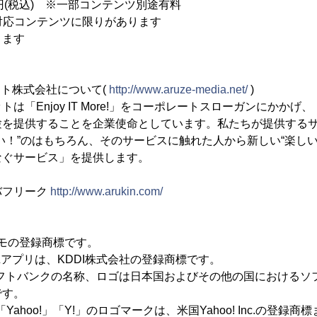
5円(税込) ※一部コンテンツ別途有料
※対応コンテンツに限りがあります
ります
ット株式会社について(
http://www.aruze-media.net/
)
「Enjoy IT More!」をコーポレートスローガンにかかげ
験を提供することを企業使命としています。私たちが提供する
い！”のはもちろん、そのサービスに触れた人から新しい“楽しい
なぐサービス」を提供します。
バフリーク
http://www.arukin.com/
コモの登録商標です。
びEZアプリは、KDDI株式会社の登録商標です。
およびソフトバンクの名称、ロゴは日本国およびその他の国における
です。
び「Yahoo!」「Y!」のロゴマークは、米国Yahoo! Inc.の登録