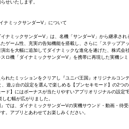
知らせいたします。
イナミックサンダーV」について
イナミックサンダーV」は、名機「サンダーV」から継承され
れたゲーム性、充実の告知機能を搭載し、さらに「ステップア
新演出を大幅に追加してダイナミックな進化を遂げた、株式会
チスロ機「ダイナミックサンダーV」を携帯に再現した実機シミ
られたミッションをクリアし『ユニバ王国』オリジナルコン
ド】と、遊ぶ台の設定を選んで楽しめる【ブンセキモード】の2つ
ード】にはボーナスが当たりやすいアプリオリジナルの設定“EX
楽しむ幅が広がりました。
』では、ダイナミックサンダーVの実機サウンド・動画・待受
です。アプリとあわせてお楽しみください。