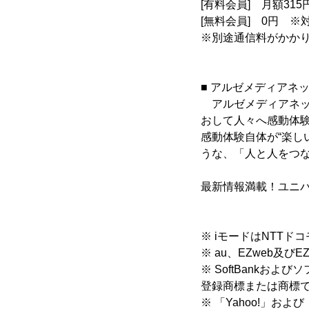
[有料会員] 月額31
[無料会員] 0円 
※別途通信料がかか
■ アルゼメディアネ
アルゼメディアネットは
おして人々へ感動体
感動体験自体が“楽し
うな、「人と人をつ
最新情報満載！ユニ
※ iモードはNTTド
※ au、EZweb及
※ SoftBank
登録商標または商標
※ 「Yahoo!」およ