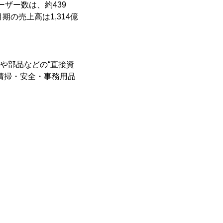
ーザー数は、約439
期の売上高は1,314億
や部品などの“直接資
清掃・安全・事務用品
。
。