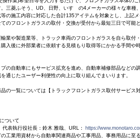
交換作業)希望日等を入力するだけで、フロントガラス本体の
。三菱ふそう、UD、日野、いすゞの4メーカーの様々な車種
等の施工内容に対応した合計135アイテムを対象とし、上記
全てのフロントガラスの取付・交換が受付から最短三日で可能
運輸業や製造業等、トラック車両のフロントガラスを自ら取付
ス購入後に外部業者に依頼する見積もり取得等にかかる手間や
イプの自動車にもサービス拡充を進め、自動車補修部品などの
減を通じたユーザー利便性の向上に取り組んでまいります。
商品の一覧については【トラックフロントガラス取付サービス
ROについて
、代表執行役社長：鈴木 雅哉、URL：
https://www.monotaro.co
どの工業用資材から自動車関連商品や工事用品、事務用品に至