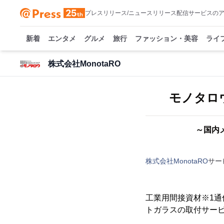
プレスリリース/ニュースリリース配信サービスの
新着
エンタメ
グルメ
旅行
ファッション・美容
ライ
株式会社MonotaRO
モノタロ
～国内
株式会社MonotaRO
サー
工業用間接資材※1通信
トガラスの取付サー