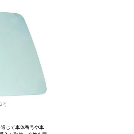
P)
を通じて車体番号や車