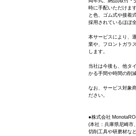
両年式、納品(取付・
時に手配いただけます
と色、ゴム式や接着式
採用されているほぼ
本サービスにより、
業や、フロントガラ
します。
当社は今後も、他タ
かる手間や時間の削
なお、サービス対象
ださい。
●株式会社 Monota
(本社：兵庫県尼崎市
切削工具や研磨材な