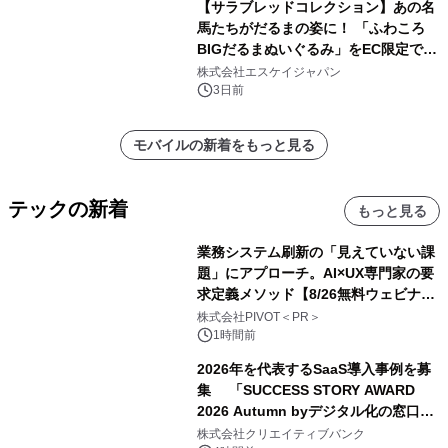
【サラブレッドコレクション】あの名
馬たちがだるまの姿に！ 「ふわころ
BIGだるまぬいぐるみ」をEC限定で受
注販売開始
株式会社エスケイジャパン
3日前
モバイルの新着をもっと見る
テックの新着
もっと見る
業務システム刷新の「見えていない課
題」にアプローチ。AI×UX専門家の要
求定義メソッド【8/26無料ウェビナ
ー】株式会社PIVOT
株式会社PIVOT＜PR＞
1時間前
2026年を代表するSaaS導入事例を募
集 「SUCCESS STORY AWARD
2026 Autumn byデジタル化の窓口」
開催
株式会社クリエイティブバンク