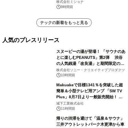
株式会社ミショナ
9時間前
テックの新着をもっと見る
人気のプレスリリース
スヌーピーの湯が登場！ 「サウナのあ
とに楽しむPEANUTS」第2弾 渋谷
の人気銭湯「改良湯」と期間限定のコ
1
ラボレーション サウナイキタイコラ
株式会社ソニー・クリエイティブプロダクツ
ボグッズも発売決定！
10時間前
Makuakeで目標1341％を突破した超
簡単＆小型テレビ用アンプ 「SW TV
Plus」8月7日より一般販売開始！ ケ
2
ーブル1本つなぐだけ、テレビの音が
城下工業株式会社
ぐっと豊かに
11時間前
帰りの渋滞を避けて「温泉＆サウナ」
三井アウトレットパーク木更津から車