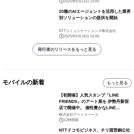
2025年6月23日 14:00
20種のAIエージェントを活用した業界
別ソリューションの提供を開始
NTTコミュニケーションズ株式会社
2025年6月19日 10:00
発行者のリリースをもっと見る
モバイルの新着
もっと見る
【初開催】人気スタンプ「LINE
FRIENDS」のアート展を 伊勢丹新宿
店で開催中。 個性豊かなLINE
FRIENDSの仲間たちが インテリアア
株式会社アートスペース
ートとして新たな魅力を発信。
12時間前
NTTドコモビジネス、チリ国営銅公社