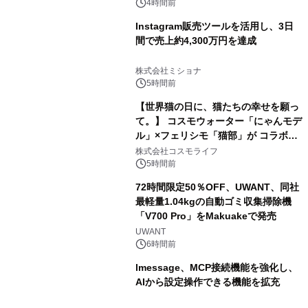
4時間前
Instagram販売ツールを活用し、3日
間で売上約4,300万円を達成
株式会社ミショナ
5時間前
【世界猫の日に、猫たちの幸せを願っ
て。】 コスモウォーター「にゃんモデ
ル」×フェリシモ「猫部」が コラボキ
ャンペーンを実施
株式会社コスモライフ
5時間前
72時間限定50％OFF、UWANT、同社
最軽量1.04kgの自動ゴミ収集掃除機
「V700 Pro」をMakuakeで発売
UWANT
6時間前
lmessage、MCP接続機能を強化し、
AIから設定操作できる機能を拡充