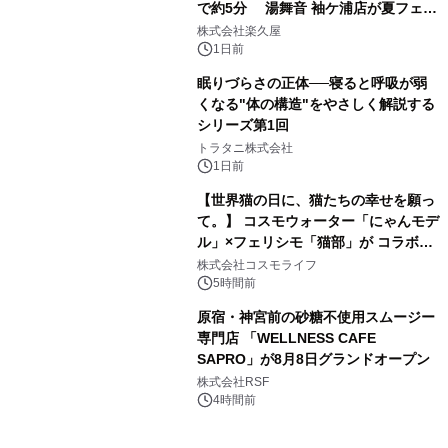
で約5分 湯舞音 袖ケ浦店が夏フェア
3
メニューを提供
株式会社楽久屋
1日前
眠りづらさの正体──寝ると呼吸が弱
くなる"体の構造"をやさしく解説する
シリーズ第1回
4
トラタニ株式会社
1日前
【世界猫の日に、猫たちの幸せを願っ
て。】 コスモウォーター「にゃんモデ
ル」×フェリシモ「猫部」が コラボキ
5
ャンペーンを実施
株式会社コスモライフ
5時間前
原宿・神宮前の砂糖不使用スムージー
専門店 「WELLNESS CAFE
SAPRO」が8月8日グランドオープン
6
株式会社RSF
4時間前