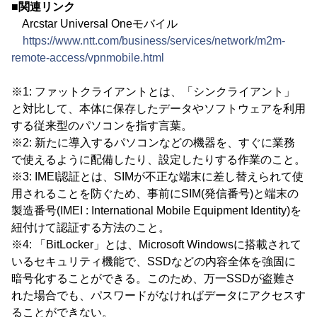
■関連リンク
Arcstar Universal Oneモバイル
https://www.ntt.com/business/services/network/m2m-
remote-access/vpnmobile.html
※1: ファットクライアントとは、「シンクライアント」
と対比して、本体に保存したデータやソフトウェアを利用
する従来型のパソコンを指す言葉。
※2: 新たに導入するパソコンなどの機器を、すぐに業務
で使えるように配備したり、設定したりする作業のこと。
※3: IMEI認証とは、SIMが不正な端末に差し替えられて使
用されることを防ぐため、事前にSIM(発信番号)と端末の
製造番号(IMEI : International Mobile Equipment Identity)を
紐付けて認証する方法のこと。
※4: 「BitLocker」とは、Microsoft Windowsに搭載されて
いるセキュリティ機能で、SSDなどの内容全体を強固に
暗号化することができる。このため、万一SSDが盗難さ
れた場合でも、パスワードがなければデータにアクセスす
ることができない。