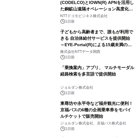
(CODELCO)とIOWN(R) APNを活用し
た銅鉱山遠隔オペレーション高度化に
向けた調査・実証を開始
NTTドコモビジネス株式会社
1日前
子どもから高齢者まで、誰もが利用で
きる 自治体給付サービスを提供開始
～EYE-Portal(R)による15歳未満の本
人認証と デジタルデバイド対策で実現
株式会社NTTデータ関西
～
1日前
「乗換案内」アプリ、 マルチモーダル
経路検索を多言語で提供開始
ジョルダン株式会社
1日前
東尋坊や永平寺など福井観光に便利！
京福バスの6種の企画乗車券をモバイ
ルチケットで販売開始
ジョルダン株式会社、京福バス株式会社
1日前