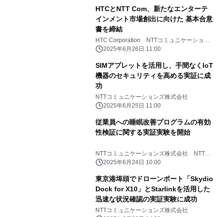
HTCとNTT Com、新たなエンターテ
インメント市場創出に向けた 基本合意
書を締結
HTC Corporation NTTコミュニケーション
ズ株式会社
2025年6月26日 11:00
SIMアプレットを活用し、手間なくIoT
機器のセキュリティを高める実証に成
功
NTTコミュニケーションズ株式会社
2025年6月25日 11:00
従業員への睡眠改善プログラムの有効
性検証に関する実証実験を開始
NTTコミュニケーションズ株式会社 NTT
PARAVITA株式会社 みずほリサーチ＆テク
2025年6月24日 10:00
ノロジーズ株式会社
東京港埠頭でドローンポート「Skydio
Dock for X10」とStarlinkを活用した
迅速な状況確認の実証実験に成功
NTTコミュニケーションズ株式会社