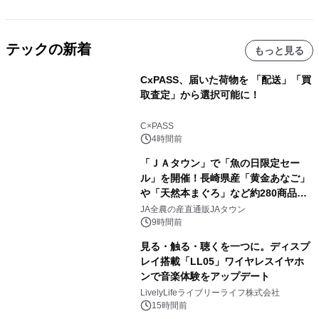
テックの新着
もっと見る
CxPASS、届いた荷物を 「配送」「買
取査定」から選択可能に！
C×PASS
4時間前
「ＪＡタウン」で「魚の日限定セー
ル」を開催！長崎県産「黄金あなご」
や「天然本まぐろ」など約280商品を
販売！～毎月１０日の定例企画～
JA全農の産直通販JAタウン
9時間前
見る・触る・聴くを一つに。ディスプ
レイ搭載「LL05」ワイヤレスイヤホ
ンで音楽体験をアップデート
LivelyLifeライブリーライフ株式会社
15時間前