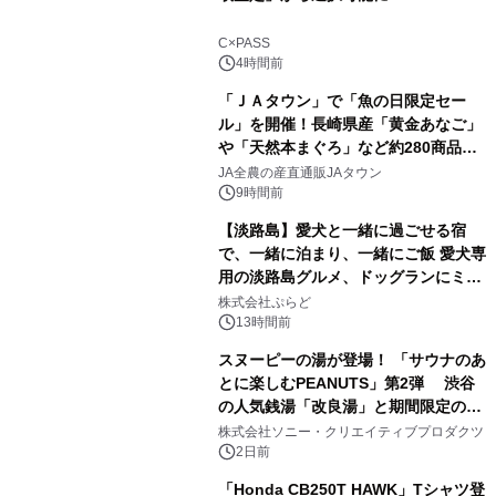
1
C×PASS
4時間前
「ＪＡタウン」で「魚の日限定セー
ル」を開催！長崎県産「黄金あなご」
や「天然本まぐろ」など約280商品を
2
販売！～毎月１０日の定例企画～
JA全農の産直通販JAタウン
9時間前
【淡路島】愛犬と一緒に過ごせる宿
で、一緒に泊まり、一緒にご飯 愛犬専
用の淡路島グルメ、ドッグランにミニ
3
プール グランピングとトレーラーハウ
株式会社ぷらど
スの2施設で
13時間前
スヌーピーの湯が登場！ 「サウナのあ
とに楽しむPEANUTS」第2弾 渋谷
の人気銭湯「改良湯」と期間限定のコ
4
ラボレーション サウナイキタイコラ
株式会社ソニー・クリエイティブプロダクツ
ボグッズも発売決定！
2日前
「Honda CB250T HAWK」Tシャツ登