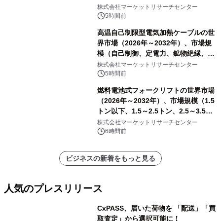
発表
株式会社マーケットリサーチセンター
5時間前
高温自己制限型電気加熱ケーブルの世
界市場（2026年～2032年）、市場規
模（自己制御、定電力、鉱物絶縁、表
皮効果）・分析レポートを発表
株式会社マーケットリサーチセンター
5時間前
燃料電池式フォークリフトの世界市場
（2026年～2032年）、市場規模（1.5
トン以下、1.5～2.5トン、2.5～3.5ト
ン、3.5～5.0トン、その他）・分析レ
株式会社マーケットリサーチセンター
ポートを発表
6時間前
ビジネスの新着をもっと見る
人気のプレスリリース
CxPASS、届いた荷物を 「配送」「買
取査定」から選択可能に！