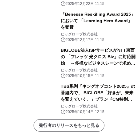
2025年12月22日 11:15
「Benesse Reskilling Award 2025」
において 「Learning Hero Award」
を受賞
ビッグローブ株式会社
2025年12月17日 11:15
BIGLOBE法人ISPサービスがNTT東西
の 「フレッツ 光クロス Biz」に対応開
始 ～多様なビジネスシーンで求めら
れる高速・高品質な インターネット環
ビッグローブ株式会社
境を法人向けに提供～
2025年10月15日 11:15
TBS系列『キングオブコント2025』の
番組内で、 BIGLOBE「好きが、未来
を変えていく。」ブランドCM特別篇
放映 ～バイきんぐが「好き」を貫くこ
ビッグローブ株式会社
との大切さを、 過去と現在の対比を交
2025年10月14日 12:15
えて表現～
発行者のリリースをもっと見る