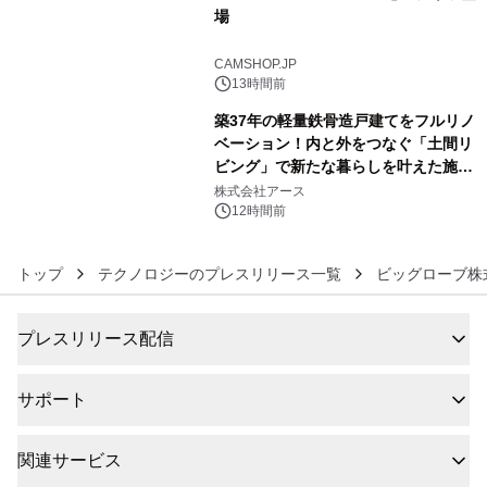
場
5
CAMSHOP.JP
13時間前
築37年の軽量鉄骨造戸建てをフルリノ
ベーション！内と外をつなぐ「土間リ
ビング」で新たな暮らしを叶えた施工
6
事例を株式会社アースが公開
株式会社アース
12時間前
トップ
テクノロジーのプレスリリース一覧
ビッグローブ株
プレスリリース配信
サポート
関連サービス