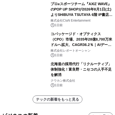
プロeスポーツチーム『AXIZ WAVE』
のPOP UP SHOPが2026年8月1日(土)
よりSHIBUYA TSUTAYA 6階 IP書店で
開催決定！！
株式会社ClaN Entertainment
1日前
コパッケージド・オプティクス
（CPO）市場、2035年28億8,700万米
ドルへ拡大、CAGR36.2％｜AIデータ
センター・高速光通信需要が成長を加
株式会社レポートオーシャン
速
1日前
北海道の採用代行「リクルーティブ」
体制強化！富良野・ニセコの人手不足
を解消
クウカン株式会社
1日前
テックの新着をもっと見る