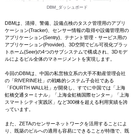
DBM_ダッシュボード
DBMは、清掃、警備、設備点検のタスク管理用のアプリ
ケーション(Tracker)、センサー情報の取得や設備管理用の
アプリケーション(Sentry)、テナント管理・サービス用の
アプリケーション(Provider)、3D空間でビル可視化プラッ
トホーム(Seer)の4つのサブシステムで構成され、3Dモデ
ルによるビル全体のマネージメントを実現します。
今回のDBMは、中国の私営独立系の大手不動産管理会社
の「RIVERINE社」の戦略的システム子会社である
「FOURTH WALL社」が開発し、すでに中国では「上海
虹橋交通ターミナル」「上海金虹橋国際センター」「上海
スマートシティ実践区」など300棟を超える利用実績を誇
っています。
また、ZETAのセンサーネットワークを活用することによ
り、既築のビルへの適用も容易にできることが特徴で、既