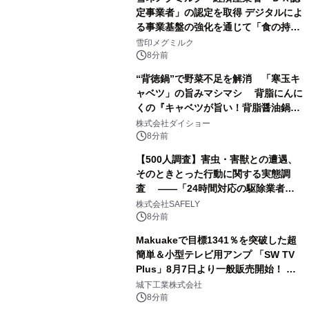
定事業者」の認定を取得 デジタルによ
る事業基盤の強化を通じて「食の持続
性」を実現
雪印メグミルク
8分前
“背徳鍋”で野菜不足を解消 「寒玉キ
ャベツ」の旨みマシマシ 背脂にんに
くの『キャベツが旨い！背脂醤油鍋ス
ープ』発売
株式会社ダイショー
8分前
【500人調査】害虫・害獣との遭遇、
そのときとった行動に関する実態調
査 ――「24時間対応の駆除業者」
の存在、70.8％が知らなかった――
株式会社SAFELY
8分前
Makuakeで目標1341％を突破した超
簡単＆小型テレビ用アンプ 「SW TV
Plus」8月7日より一般販売開始！ ケ
ーブル1本つなぐだけ、テレビの音が
城下工業株式会社
ぐっと豊かに
8分前