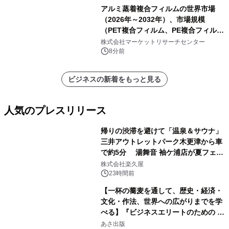
アルミ蒸着複合フィルムの世界市場
（2026年～2032年）、市場規模
（PET複合フィルム、PE複合フィル
ム、CPP複合フィルム、その他）・分
株式会社マーケットリサーチセンター
析レポートを発表
8分前
ビジネスの新着をもっと見る
人気のプレスリリース
帰りの渋滞を避けて「温泉＆サウナ」
三井アウトレットパーク木更津から車
で約5分 湯舞音 袖ケ浦店が夏フェア
1
メニューを提供
株式会社楽久屋
23時間前
【一杯の蕎麦を通して、歴史・経済・
文化・作法、世界への広がりまでを学
べる】『ビジネスエリートのための 教
2
養としての蕎麦』2026年8月25日
あさ出版