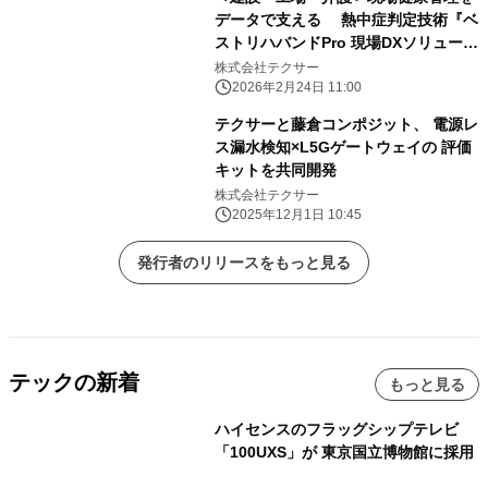
データで支える 熱中症判定技術『ベ
ストリハバンドPro 現場DXソリューシ
ョン』を 共同開発・提供開始
株式会社テクサー
2026年2月24日 11:00
テクサーと藤倉コンポジット、 電源レ
ス漏水検知×L5Gゲートウェイの 評価
キットを共同開発
株式会社テクサー
2025年12月1日 10:45
発行者のリリースをもっと見る
テックの新着
もっと見る
ハイセンスのフラッグシップテレビ
「100UXS」が 東京国立博物館に採用