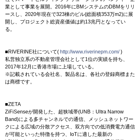
業として事業を展開。2016年にBMシステムのDBMをリリ
ースし、2020年現在で323棟のビル(総面積353万m2)に展
開し、プロジェクト総資産価値は約13兆円となってい
る。
■RIVERINE社について(
http://www.riverinepm.com/
)
私営独立系の不動産管理会社として1位の実績を持ち、
2017年12月に香港市場に上場している。
※記載されている会社名、製品名は、各社の登録商標また
は商標です。
■ZETA
ZiFiSenseが開発した、超狭域帯(UNB：Ultra Narrow
Band)による多チャンネルでの通信、メッシュネットワー
クによる広域の分散アクセス、双方向での低消費電力通信
が可能といった特徴を持つ、IoTに適した最新の