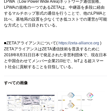
LPWA（Low Power Wide Area)ネットワーク通信規格。
LPWAの規格の一つであるZETAは、中継器を多段に経由
するマルチホップ形式の通信を行うことで、他のLPWAと
比べ、基地局の設置を少なくでき低コストでの運営が可能
な方式として注目されている。
■ZETAアライアンスについて(
https://zeta-alliance.org
)
ZETAアライアンスはZETA通信技術を普及するために
2018年8月31日日本で発足された非営利団体で、現在日本
と中国合わせてメンバー企業210社で、IoTよる超スマー
ト社会に貢献することを目指している。
すべての画像