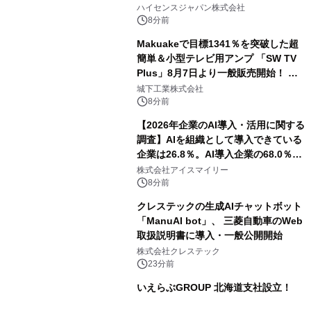
ハイセンスジャパン株式会社
8分前
Makuakeで目標1341％を突破した超
簡単＆小型テレビ用アンプ 「SW TV
Plus」8月7日より一般販売開始！ ケ
ーブル1本つなぐだけ、テレビの音が
城下工業株式会社
ぐっと豊かに
8分前
【2026年企業のAI導入・活用に関する
調査】AIを組織として導入できている
企業は26.8％。AI導入企業の68.0％
が、自社でのAI導入・活用は「上手く
株式会社アイスマイリー
いっている」と回答
8分前
クレステックの生成AIチャットボット
「ManuAI bot」、 三菱自動車のWeb
取扱説明書に導入・一般公開開始
株式会社クレステック
23分前
いえらぶGROUP 北海道支社設立！