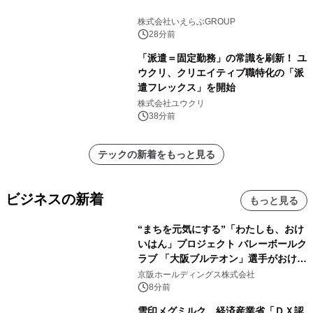
株式会社いえらぶGROUP
28分前
「派遣＝固定勤務」の常識を刷新！ ユ
ウクリ、クリエイティブ職特化の「派
遣フレックス」を開始
株式会社ユウクリ
38分前
テックの新着をもっと見る
ビジネスの新着
もっと見る
“まちを元気にする”「わたしも、おけ
いはん」プロジェクト バレーボールク
ラブ 「大阪ブルテオン」選手がおけい
はんに。
京阪ホールディングス株式会社
8分前
雪印メグミルク 経済産業省「ＤＸ認