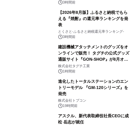
（火）発売
3時間前
【2026年8月版】ふるさと納税でもら
える『焼酎』の還元率ランキングを発
表
3
とくさと-ふるさと納税還元率ランキング-
3時間前
建設機械アタッチメントのグッズをオ
ンラインで販売！ タグチの公式グッズ
通販サイト『GON-SHOP』が8月オー
4
プン
株式会社タグチ工業
1時間前
進化したトータルステーションのエン
トリーモデル 『GM-120シリーズ』を
発売
5
株式会社トプコン
19時間前
アスクル、新代表取締役社長CEOに成
松 岳志が就任