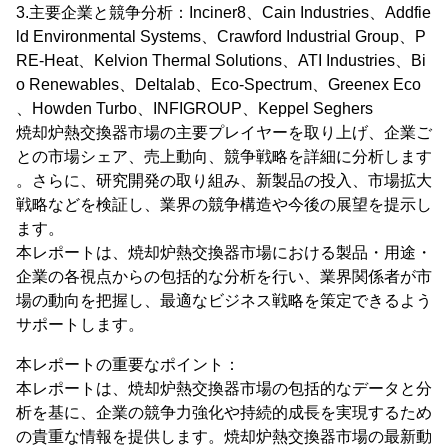
3.主要企業と競争分析：Inciner8、Cain Industries、Addfie
ld Environmental Systems、Crawford Industrial Group、P
RE-Heat、Kelvion Thermal Solutions、ATI Industries、Bi
o Renewables、Deltalab、Eco-Spectrum、Greenex Eco
、Howden Turbo、INFIGROUP、Keppel Seghers
焼却炉熱交換器市場の主要プレイヤーを取り上げ、企業ご
との市場シェア、売上動向、競争戦略を詳細に分析します
。さらに、研究開発の取り組み、新製品の投入、市場拡大
戦略などを検証し、業界の競争構造や今後の展望を提示し
ます。
本レポートは、焼却炉熱交換器市場における製品・用途・
企業の各視点からの包括的な分析を行い、業界関係者が市
場の動向を把握し、最適なビジネス戦略を策定できるよう
サポートします。
本レポートの重要なポイント：
本レポートは、焼却炉熱交換器市場の包括的なデータと分
析を基に、企業の競争力強化や持続的成長を実現するため
の貴重な情報を提供します。焼却炉熱交換器市場の最新動