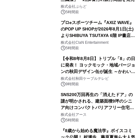
2
株式会社ぷらど
5時間前
プロeスポーツチーム『AXIZ WAVE』
のPOP UP SHOPが2026年8月1日(土)
よりSHIBUYA TSUTAYA 6階 IP書店で
3
開催決定！！
株式会社ClaN Entertainment
5時間前
【令和8年8月8日】トリプル「8」の日
に発表！ ヨックモック・地域バージョ
ンの秋田デザイン缶が誕生 ～かわいい
4
秋田犬の子犬と秋田の四季と名所を巡
株式会社秋田ケーブルテレビ
るパッケージ～ 9月1日(火)秋田県内で
9時間前
販売開始
SNS200万回再生の「消えたドア」の
謎が明かされる、建築面積9坪のシニ
ア向けコンパクトバリアフリー住宅が
5
誕生
株式会社アース
5時間前
『8歳から始める魔法学』ボイスコミ
ック公開！ 村瀬歩、藤原夏海ら大人気