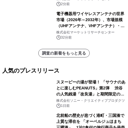
骨材ホッパー 12 m³以上）・分析レポ
2分前
ートを発表
電子機器用ワイヤレスアンテナの世界
市場（2026年～2032年）、市場規模
（UHFアンテナ、VHFアンテナ）・分
析レポートを発表
株式会社マーケットリサーチセンター
32分前
調査の新着をもっと見る
人気のプレスリリース
スヌーピーの湯が登場！ 「サウナのあ
とに楽しむPEANUTS」第2弾 渋谷
の人気銭湯「改良湯」と期間限定のコ
1
ラボレーション サウナイキタイコラ
株式会社ソニー・クリエイティブプロダクツ
ボグッズも発売決定！
1日前
北前船の歴史が息づく港町・三国湊で
上質な滞在を 「オーベルジュほまち
三國湊」 1泊2食付の旅行商品を発売