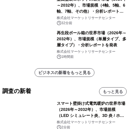
～2032年）、市場規模（4軸、5軸、6
軸、7軸、その他）・分析レポートを
発表
株式会社マーケットリサーチセンター
32分前
再生段ボール箱の世界市場（2026年～
2032年）、市場規模（単層タイプ、多
層タイプ）・分析レポートを発表
株式会社マーケットリサーチセンター
1時間前
ビジネスの新着をもっと見る
調査の新着
もっと見る
スマート壁掛け式電気暖炉の世界市場
（2026年～2032年）、市場規模
（LED シミュレート炎、3D 炎 / ホロ
グラフィック効果、水ミスト炎）・分
株式会社マーケットリサーチセンター
析レポートを発表
2分前