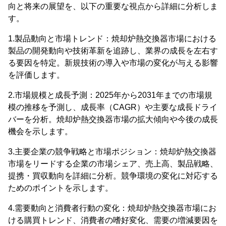
向と将来の展望を、以下の重要な視点から詳細に分析しま
す。
1.製品動向と市場トレンド：焼却炉熱交換器市場における
製品の開発動向や技術革新を追跡し、業界の成長を左右す
る要因を特定。新規技術の導入や市場の変化が与える影響
を評価します。
2.市場規模と成長予測：2025年から2031年までの市場規
模の推移を予測し、成長率（CAGR）や主要な成長ドライ
バーを分析。焼却炉熱交換器市場の拡大傾向や今後の成長
機会を示します。
3.主要企業の競争戦略と市場ポジション：焼却炉熱交換器
市場をリードする企業の市場シェア、売上高、製品戦略、
提携・買収動向を詳細に分析。競争環境の変化に対応する
ためのポイントを示します。
4.需要動向と消費者行動の変化：焼却炉熱交換器市場にお
ける購買トレンド、消費者の嗜好変化、需要の増減要因を