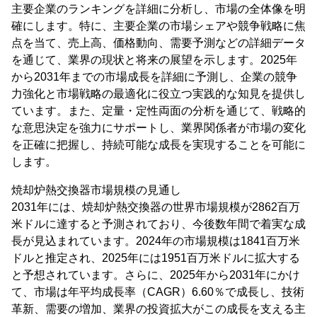
主要企業のランキングを詳細に分析し、市場の全体像を明
確にします。特に、主要企業の市場シェアや競争戦略に焦
点を当て、売上高、価格動向、需要予測などの詳細データ
を通じて、業界の現状と将来の展望を示します。2025年
から2031年までの市場成長を詳細に予測し、企業の競争
力強化と市場戦略の最適化に役立つ実践的な知見を提供し
ています。また、定量・定性両面の分析を通じて、戦略的
な意思決定を強力にサポートし、業界関係者が市場の変化
を正確に把握し、持続可能な成長を実現することを可能に
します。
焼却炉熱交換器市場規模の見通し
2031年には、焼却炉熱交換器の世界市場規模が2862百万
米ドルに達すると予測されており、今後数年間で着実な成
長が見込まれています。2024年の市場規模は1841百万米
ドルと推定され、2025年には1951百万米ドルに拡大する
と予想されています。さらに、2025年から2031年にかけ
て、市場は年平均成長率（CAGR）6.60％で成長し、技術
革新、需要の増加、業界の投資拡大がこの成長を支える主