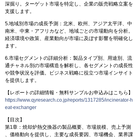
深掘り。ターゲット市場を特定し、企業の販売戦略立案を
支援します。
5.地域別市場の成長予測：北米、欧州、アジア太平洋、中
南米、中東・アフリカなど、地域ごとの市場動向を分析。
経済環境や政策、産業動向が市場に及ぼす影響を明確化し
ます。
6.市場セグメントの詳細分析：製品タイプ別、用途別、流
通チャネル別の市場構造を解析し、各セグメントの成長性
や競争状況を評価。ビジネス戦略に役立つ市場インサイト
を提供します。
【レポートの詳細情報・無料サンプルお申込みはこちら】
https://www.qyresearch.co.jp/reports/1317285/incinerator-h
eat-exchanger
【目次】
第1章：焼却炉熱交換器の製品概要、市場規模、売上予測
、価格動向を提供し、主要な成長要因、市場機会、業界課