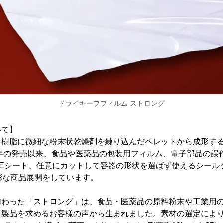
ドライキープフィルム ストロング
いて】
、樹脂に微細な粉末状乾燥剤を練り込んだペレットから成形す
9年の発売以来、食品や医薬品の包装用フィルム、電子部品の誤
PEシート、任意にカットして容器の形状を選ばず使えるシール
彩な商品展開をしています。
加わった「ストロング」は、食品・医薬品の原料粉末や工業用
る製品を求めるお客様の声から生まれました。素材の選定によ