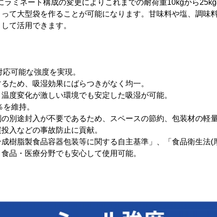
らにラミネート構成の変更によりこれまでの耐荷重10kgから25k
よって大型袋を作ることが可能になります。甘味料や塩、調味
として活用できます。
に対応可能な強度を実現。
するため、吸湿効果にばらつきがなく均一。
、温度変化が激しい環境でも安定した吸湿が可能。
％を維持。
剤の別途封入が不要であるため、スペースの節約、包装材の軽
誤投入などの事故防止に貢献。
成樹脂製食品容器包装等に関する自主基準」、「食品衛生法(厚
、食品・医療分野でも安心して使用可能。