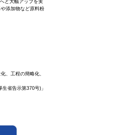
gへと大幅アップを実
料や添加物など原料粉
量化、工程の簡略化、
生省告示第370号)」