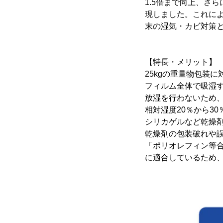
1.5倍まで向上、さ
現しました。これに
末の湿気・カビ対策
【特長・メリット】
25kgの重量物包装
フィルム全体で吸湿
放湿を行わないため
相対湿度20％から30
シリカゲルなど乾燥
乾燥剤の包装破れや
「ポリオレフィン等合
に適合しているため