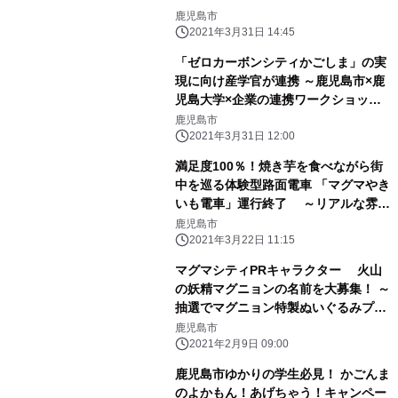
鹿児島市
2021年3月31日 14:45
「ゼロカーボンシティかごしま」の実
現に向け産学官が連携 ～鹿児島市×鹿
児島大学×企業の連携ワークショップ
～
鹿児島市
2021年3月31日 12:00
満足度100％！焼き芋を食べながら街
中を巡る体験型路面電車 「マグマやき
いも電車」運行終了 ～リアルな雰囲
気を表現したアフタームービーを公開
鹿児島市
～
2021年3月22日 11:15
マグマシティPRキャラクター 火山
の妖精マグニョンの名前を大募集！ ～
抽選でマグニョン特製ぬいぐるみプレ
ゼント！～
鹿児島市
2021年2月9日 09:00
鹿児島市ゆかりの学生必見！ かごんま
のよかもん！あげちゃう！キャンペー