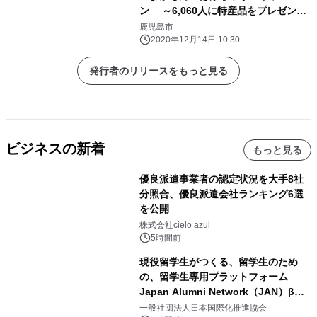
ン ～6,060人に特産品をプレゼン
ト！1月15日〆～
鹿児島市
2020年12月14日 10:30
発行者のリリースをもっと見る
ビジネスの新着
もっと見る
優良派遣事業者の認定状況を大手8社
分照合、優良派遣会社ランキング6選
を公開
株式会社cielo azul
5時間前
現役留学生がつくる、留学生のため
の、留学生専用プラットフォーム
Japan Alumni Network（JAN）β版
をリリース
一般社団法人日本国際化推進協会