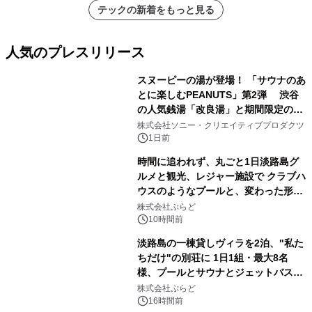
アーティストを フィーチャーしたアニ
テックの新着をもっと見る
メーションを公開～
人気のプレスリリース
スヌーピーの湯が登場！ 「サウナのあ
とに楽しむPEANUTS」第2弾 渋谷
の人気銭湯「改良湯」と期間限定のコ
1
ラボレーション サウナイキタイコラ
株式会社ソニー・クリエイティブプロダクツ
ボグッズも発売決定！
1日前
時間に追われず、丸ごと1日淡路島グ
ルメと観光、レジャー施設で クラブハ
ウスのようなプールと、変わった形の
2
サウナも 「THE BOXY AWAJI」のお
株式会社ぷらど
得な素泊まり連泊プランで
10時間前
淡路島の一棟貸しヴィラを2泊、"私た
ちだけ"の別荘に 1日1組・最大8名
様、プールとサウナとジェットバス付
3
きで Villa Mon Temps AWAJIの連泊
株式会社ぷらど
素泊りプラン
16時間前