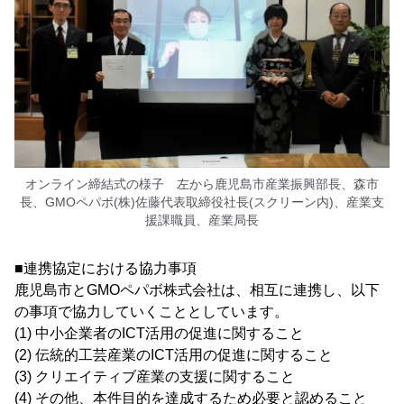
オンライン締結式の様子 左から鹿児島市産業振興部長、森市
長、GMOペパボ(株)佐藤代表取締役社長(スクリーン内)、産業支
援課職員、産業局長
■連携協定における協力事項
鹿児島市とGMOペパボ株式会社は、相互に連携し、以下
の事項で協力していくこととしています。
(1) 中小企業者のICT活用の促進に関すること
(2) 伝統的工芸産業のICT活用の促進に関すること
(3) クリエイティブ産業の支援に関すること
(4) その他、本件目的を達成するため必要と認めること