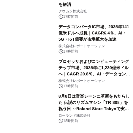
を解消
クウカン株式会社
17時間前
データコンバータIC市場、2035年141
億米ドルへ成長｜CAGR6.4％、AI・
5G・IoT需要が市場拡大を加速
株式会社レポートオーシャン
17時間前
プロセッサおよびコンピューティング
チップ市場、2035年に1,230億米ドル
へ｜CAGR 20.8％、AI・データセンタ
ー需要が成長を牽引
株式会社レポートオーシャン
17時間前
8月8日は音楽シーンに革新をもたらし
た 伝説のリズムマシン「TR-808」を
祝う日 ～Roland Store Tokyoで実機
を展示しての 記念キャンペーンを開
ローランド株式会社
催 英国ラジオ「NTS」の 特別プログ
18時間前
ラムや、「TR-808」を愛する伝説的