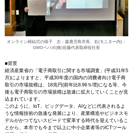
オンライン締結式の様子 左：森鹿児島市長、右(モニター内)：
GMOペパボ(株)佐藤代表取締役社長
■背景
経済産業省の「電子商取引に関する市場調査」(平成31年5
月)によりますと、平成30年度の国内の消費者向け電子商
取引の市場規模は、18兆円(前年比8.96％増)になる等、今
後も電子商取引の市場規模は急速に拡大していくことが見
込まれています。
このように、IoT、ビッグデータ、AIなどに代表されるよ
うな情報技術の急速な発展により、産業構造やビジネスモ
デルがかつてないスピードで変革する時代を迎えているこ
とから、本市でも今まで以上に中小企業者等のICTツール