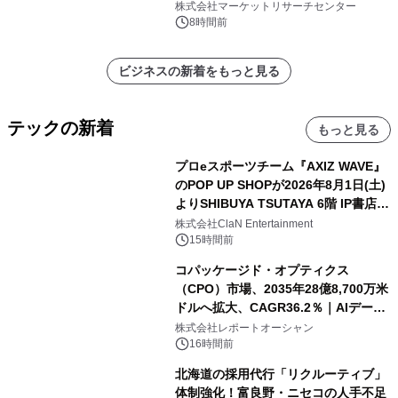
レポートを発表
株式会社マーケットリサーチセンター
8時間前
ビジネスの新着をもっと見る
テックの新着
もっと見る
プロeスポーツチーム『AXIZ WAVE』
のPOP UP SHOPが2026年8月1日(土)
よりSHIBUYA TSUTAYA 6階 IP書店で
開催決定！！
株式会社ClaN Entertainment
15時間前
コパッケージド・オプティクス
（CPO）市場、2035年28億8,700万米
ドルへ拡大、CAGR36.2％｜AIデータ
センター・高速光通信需要が成長を加
株式会社レポートオーシャン
速
16時間前
北海道の採用代行「リクルーティブ」
体制強化！富良野・ニセコの人手不足