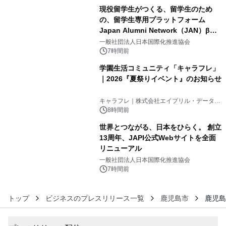
現役留学生がつくる、留学生のため
の、留学生専用プラットフォーム
Japan Alumni Network（JAN）β版
4
をリリース
一般社団法人日本国際化推進協会
7時間前
学園生活コミュニティ「キャラフレ」
｜2026『夏祭りイベント』のお知らせ
5
キャラフレ｜株式会社エイプリル・データ・
デザインズ
8時間前
世界とつながる、日本をひらく。 創立
13周年、JAPI公式Webサイトを全面
リニューアル
6
一般社団法人日本国際化推進協会
7時間前
トップ
ビジネスのプレスリリース一覧
鹿児島市
鹿児島