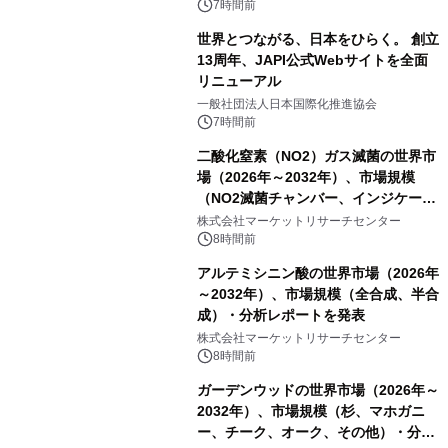
7時間前
世界とつながる、日本をひらく。 創立
13周年、JAPI公式Webサイトを全面
リニューアル
一般社団法人日本国際化推進協会
7時間前
二酸化窒素（NO2）ガス滅菌の世界市
場（2026年～2032年）、市場規模
（NO2滅菌チャンバー、インジケータ
ーおよびモニタリングシステム、その
株式会社マーケットリサーチセンター
他）・分析レポートを発表
8時間前
アルテミシニン酸の世界市場（2026年
～2032年）、市場規模（全合成、半合
成）・分析レポートを発表
株式会社マーケットリサーチセンター
8時間前
ガーデンウッドの世界市場（2026年～
2032年）、市場規模（杉、マホガニ
ー、チーク、オーク、その他）・分析