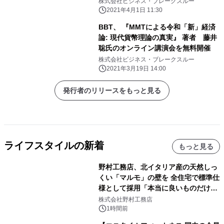
株式会社ビジネス・ブレークスルー
2021年4月1日 11:30
BBT、 『MMTによる令和「新」経済
論: 現代貨幣理論の真実』 著者 藤井
聡氏のオンライン講演会を無料開催
株式会社ビジネス・ブレークスルー
2021年3月19日 14:00
発行者のリリースをもっと見る
ライフスタイルの新着
もっと見る
野村工務店、北イタリア産の天然しっ
くい「マルモ」の壁を 全住宅で標準仕
様として採用「本当に良いものだけに
こだわる」
株式会社野村工務店
1時間前