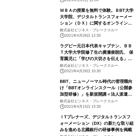
ＭＢＡの授業を無料で体験。ＢBT大学
大学院、デジタルトランスフォーメー
ション（ＤＸ）に関するオンライン授
業『1日1時間、5日間で学ぶDX時代の
株式会社ビジネス・ブレークスルー
ビジネストレンド』をＧＷ期間まで無
2021年4月28日 12:30
償提供
ラグビー元日本代表キャプテン、ＢＢ
Ｔ大学大学院修了生の廣瀬俊朗氏、 保
育園児に「学びの大切さを伝える」ラ
グビーボールを贈呈
株式会社ビジネス・ブレークスルー
2021年4月28日 10:30
BBT、ニューノーマル時代の管理職向
け「BBTオンラインスクール（公開参
加型研修）」を新規開講＜法人派遣限
定＞
株式会社ビジネス・ブレークスルー
2021年4月15日 15:30
ＩTプレナーズ、デジタルトランスフ
ォーメーション（DX）の新たな取り組
みを進める北國銀行の研修事例を掲載