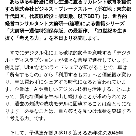
あらゆる年齢層に対し生涯に渡るリカレント教育を提供
する株式会社ビジネス・ブレークスルー（所在地：東京都
千代田区、代表取締役：柴田巌、以下BBT）は、世界的
経営コンサルタント大前研一(編著)による書籍シリーズ
「大前研一通信特別保存版」の最新作、『21世紀を生き
抜く「考える力」』を本日より発売します。
すでにデジタル化による破壊的変革を意味する「デジタ
ル・ディスラプション」が様々な業界で進行しています。
例えば、Uberなどのライドシェアが広がることで、車は
「所有するもの」から「利用するもの」へと価値観が変わ
り、車は買わずにシェアする時代になると言われていま
す。企業は、AIや新しいデジタル技術を活用することによ
って、新たな価値を生み出し続けることが求められてお
り、過去の知識や成功モデルに固執することは命とりにな
ります。必要なことは、自ら答えを見つけ現状を突破する
「考える力」です。
そして、子供達が働き盛りを迎える25年先の2045年