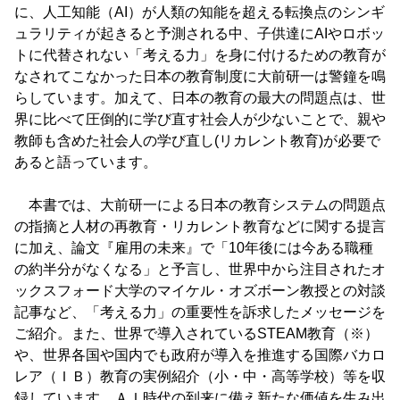
に、人工知能（AI）が人類の知能を超える転換点のシンギ
ュラリティが起きると予測される中、子供達にAIやロボッ
トに代替されない「考える力」を身に付けるための教育が
なされてこなかった日本の教育制度に大前研一は警鐘を鳴
らしています。加えて、日本の教育の最大の問題点は、世
界に比べて圧倒的に学び直す社会人が少ないことで、親や
教師も含めた社会人の学び直し(リカレント教育)が必要で
あると語っています。
本書では、大前研一による日本の教育システムの問題点
の指摘と人材の再教育・リカレント教育などに関する提言
に加え、論文『雇用の未来』で「10年後には今ある職種
の約半分がなくなる」と予言し、世界中から注目されたオ
ックスフォード大学のマイケル・オズボーン教授との対談
記事など、「考える力」の重要性を訴求したメッセージを
ご紹介。また、世界で導入されているSTEAM教育（※）
や、世界各国や国内でも政府が導入を推進する国際バカロ
レア（ＩＢ）教育の実例紹介（小・中・高等学校）等を収
録しています。ＡＩ時代の到来に備え新たな価値を生み出