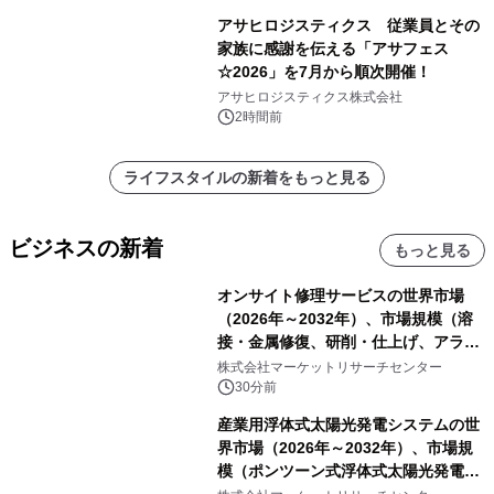
アサヒロジスティクス 従業員とその
家族に感謝を伝える「アサフェス
☆2026」を7月から順次開催！
アサヒロジスティクス株式会社
2時間前
ライフスタイルの新着をもっと見る
ビジネスの新着
もっと見る
オンサイト修理サービスの世界市場
（2026年～2032年）、市場規模（溶
接・金属修復、研削・仕上げ、アライ
メント、その他）・分析レポートを発
株式会社マーケットリサーチセンター
表
30分前
産業用浮体式太陽光発電システムの世
界市場（2026年～2032年）、市場規
模（ポンツーン式浮体式太陽光発電シ
ステム、モジュール式浮体式太陽光発