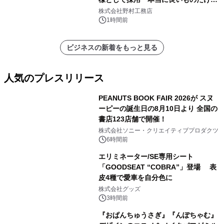
こだわる」
株式会社野村工務店
1時間前
ビジネスの新着をもっと見る
人気のプレスリリース
PEANUTS BOOK FAIR 2026が スヌ
ーピーの誕生日の8月10日より 全国の
書店123店舗で開催！
1
株式会社ソニー・クリエイティブプロダクツ
6時間前
エリミネーター/SE専用シート
「GOODSEAT “COBRA”」登場 表
皮4種で愛車を自分色に
2
株式会社グッズ
3時間前
『おぱんちゅうさぎ』『んぽちゃむ』