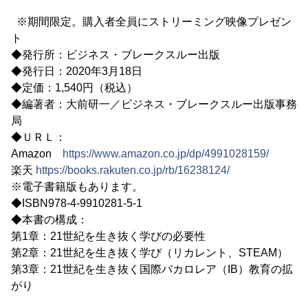
※期間限定。購入者全員にストリーミング映像プレゼン
ト
◆発行所：ビジネス・ブレークスルー出版
◆発行日：2020年3月18日
◆定価：1,540円（税込）
◆編著者：大前研一／ビジネス・ブレークスルー出版事務
局
◆ＵＲＬ：
Amazon
https://www.amazon.co.jp/dp/4991028159/
楽天
https://books.rakuten.co.jp/rb/16238124/
※電子書籍版もあります。
◆ISBN978-4-9910281-5-1
◆本書の構成：
第1章：21世紀を生き抜く学びの必要性
第2章：21世紀を生き抜く学び（リカレント、STEAM）
第3章：21世紀を生き抜く国際バカロレア（IB）教育の拡
がり