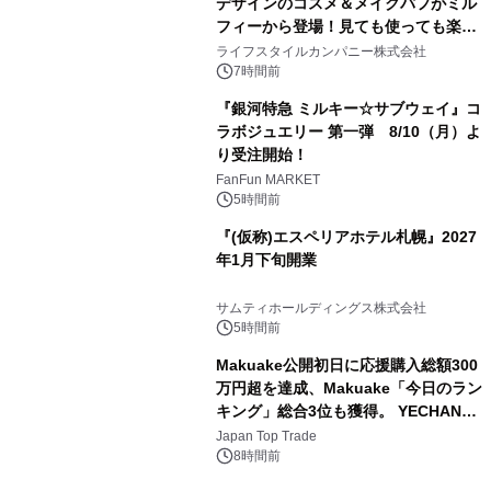
デザインのコスメ＆メイクパフがミル
フィーから登場！見ても使っても楽し
3
い、ポップでキュートなコレクショ
ライフスタイルカンパニー株式会社
ン。
7時間前
『銀河特急 ミルキー☆サブウェイ』コ
ラボジュエリー 第一弾 8/10（月）よ
り受注開始！
4
FanFun MARKET
5時間前
『(仮称)エスペリアホテル札幌』2027
年1月下旬開業
5
サムティホールディングス株式会社
5時間前
Makuake公開初日に応援購入総額300
万円超を達成、Makuake「今日のラン
キング」総合3位も獲得。 YECHAN音
6
浴シンギングボウル第2弾の大型サイ
Japan Top Trade
ズ（XL・2XL・3XL）を先行販売中
8時間前