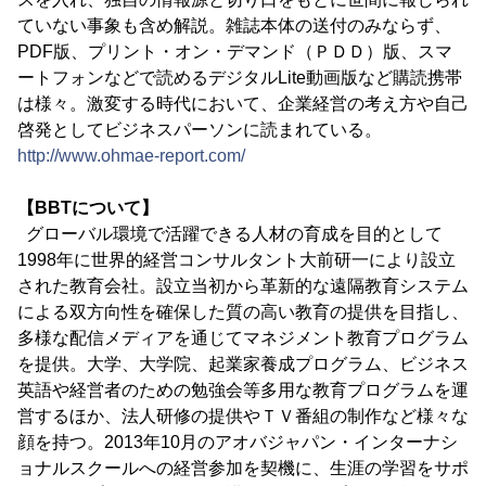
ていない事象も含め解説。雑誌本体の送付のみならず、
PDF版、プリント・オン・デマンド（ＰＤＤ）版、スマ
ートフォンなどで読めるデジタルLite動画版など購読携帯
は様々。激変する時代において、企業経営の考え方や自己
啓発としてビジネスパーソンに読まれている。
http://www.ohmae-report.com/
【BBTについて】
グローバル環境で活躍できる人材の育成を目的として
1998年に世界的経営コンサルタント大前研一により設立
された教育会社。設立当初から革新的な遠隔教育システム
による双方向性を確保した質の高い教育の提供を目指し、
多様な配信メディアを通じてマネジメント教育プログラム
を提供。大学、大学院、起業家養成プログラム、ビジネス
英語や経営者のための勉強会等多用な教育プログラムを運
営するほか、法人研修の提供やＴＶ番組の制作など様々な
顔を持つ。2013年10月のアオバジャパン・インターナシ
ョナルスクールへの経営参加を契機に、生涯の学習をサポ