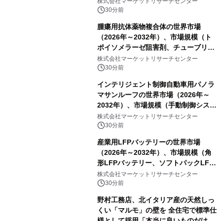
株式会社マーケットリサーチセンター
電システム、係留式浮体式太陽光発電
30分前
システム）・分析レポートを発表
腫瘍用抗体薬物複合体の世界市場
（2026年～2032年）、市場規模（ト
ポイソメラーゼ阻害剤、チューブリン
阻害剤、DNA損傷薬、その他）・分析
株式会社マーケットリサーチセンター
レポートを発表
30分前
インテリジェント制御自動車用パノラ
マサンルーフの世界市場（2026年～
2032年）、市場規模（手動制御システ
ム、自動ワンタッチ制御システム、セ
株式会社マーケットリサーチセンター
ンサーベースのインテリジェント制御
30分前
システム）・分析レポートを発表
産業用LFPバッテリーの世界市場
（2026年～2032年）、市場規模（角
形LFPバッテリー、ソフトパックLFP
バッテリー、円筒形LFPバッテリ
株式会社マーケットリサーチセンター
ー）・分析レポートを発表
30分前
野村工務店、北イタリア産の天然しっ
くい「マルモ」の壁を 全住宅で標準仕
様として採用「本当に良いものだけに