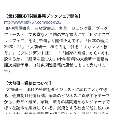
【第15回BBT関連書籍ブックフェア開催】
http://www.bbt757.com/book/20/
紀伊国屋書店、三省堂書店、丸善、ジュンク堂、ブック
ファースト、文教堂など全国の主な書店にて「ビジネスブ
ックフェア」を3月中旬より開催予定です。『日本の論点
2020～21』『大前研一 稼ぐ力をつける「リカレント教
育」』（プレジデント社）、『「国家の衰退」からいかに
脱するか』『経済を読む力』(小学館)等の大前研一書籍も
順次展開予定。（対象関連書籍は店舗によって異なりま
す）
【大前研一通信について】
大前研一、BBTの発信をダイジェストに読むことができ
る、会員制月刊情報誌。最新のビジネスに直結するテーマ
から、政治・経済、家庭・教育の諸問題からレジャーまで
様々な記事を網羅している。混沌とする社会問題に鋭いメ
スを入れ、独自の情報源と切り口をもとに世間に報じられ