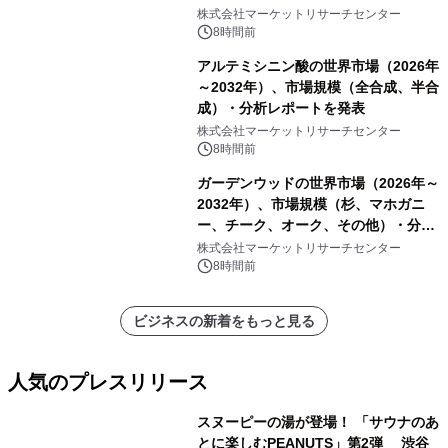
ーおよびモニタリングシステム、その
株式会社マーケットリサーチセンター
他）・分析レポートを発表
8時間前
アルテミシニン酸の世界市場（2026年
～2032年）、市場規模（全合成、半合
成）・分析レポートを発表
株式会社マーケットリサーチセンター
8時間前
ガーデンウッドの世界市場（2026年～
2032年）、市場規模（杉、マホガニ
ー、チーク、オーク、その他）・分析
レポートを発表
株式会社マーケットリサーチセンター
8時間前
ビジネスの新着をもっと見る
人気のプレスリリース
スヌーピーの湯が登場！ 「サウナのあ
とに楽しむPEANUTS」第2弾 渋谷