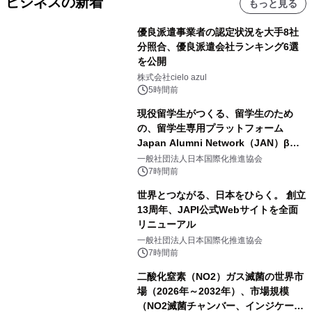
ビジネスの新着
もっと見る
優良派遣事業者の認定状況を大手8社
分照合、優良派遣会社ランキング6選
を公開
株式会社cielo azul
5時間前
現役留学生がつくる、留学生のため
の、留学生専用プラットフォーム
Japan Alumni Network（JAN）β版
をリリース
一般社団法人日本国際化推進協会
7時間前
世界とつながる、日本をひらく。 創立
13周年、JAPI公式Webサイトを全面
リニューアル
一般社団法人日本国際化推進協会
7時間前
二酸化窒素（NO2）ガス滅菌の世界市
場（2026年～2032年）、市場規模
（NO2滅菌チャンバー、インジケータ