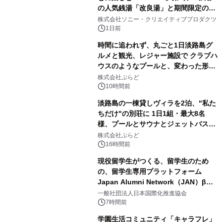
の人気銭湯「改良湯」と期間限定のコ
1
ラボレーション サウナイキタイコラ
株式会社ソニー・クリエイティブプロダクツ
ボグッズも発売決定！
1日前
時間に追われず、丸ごと1日淡路島グ
ルメと観光、レジャー施設で クラブハ
ウスのようなプールと、変わった形の
2
サウナも 「THE BOXY AWAJI」のお
株式会社ぷらど
得な素泊まり連泊プランで
10時間前
淡路島の一棟貸しヴィラを2泊、"私た
ちだけ"の別荘に 1日1組・最大8名
様、プールとサウナとジェットバス付
3
きで Villa Mon Temps AWAJIの連泊
株式会社ぷらど
素泊りプラン
16時間前
現役留学生がつくる、留学生のため
の、留学生専用プラットフォーム
Japan Alumni Network（JAN）β版
4
をリリース
一般社団法人日本国際化推進協会
7時間前
学園生活コミュニティ「キャラフレ」