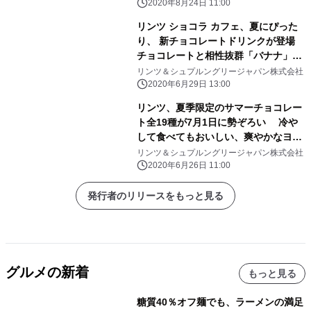
月1日新発売
2020年8月24日 11:00
リンツ ショコラ カフェ、夏にぴった
り、 新チョコレートドリンクが登場
チョコレートと相性抜群「バナナ」7
月1日新発売
リンツ＆シュプルングリージャパン株式会社
2020年6月29日 13:00
リンツ、夏季限定のサマーチョコレー
ト全19種が7月1日に勢ぞろい 冷や
して食べてもおいしい、爽やかなヨー
グルト風味の 「スリムタブレット」
リンツ＆シュプルングリージャパン株式会社
「プラリネ」日本初登場
2020年6月26日 11:00
発行者のリリースをもっと見る
グルメの新着
もっと見る
糖質40％オフ麺でも、ラーメンの満足