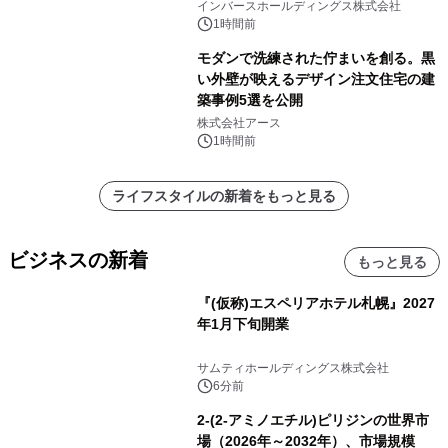
気が出るPower講座」で婚活の「加点
インバースホールディングス株式会社
方式」を紹介
1時間前
モダンで洗練された佇まいを創る。黒
い外壁が映えるデザイン注文住宅の建
築事例5選を公開
株式会社アース
1時間前
ライフスタイルの新着をもっと見る
ビジネスの新着
もっと見る
『(仮称)エスペリアホテル札幌』2027
年1月下旬開業
サムティホールディングス株式会社
6分前
2-(2-アミノエチル)ピリジンの世界市
場（2026年～2032年）、市場規模