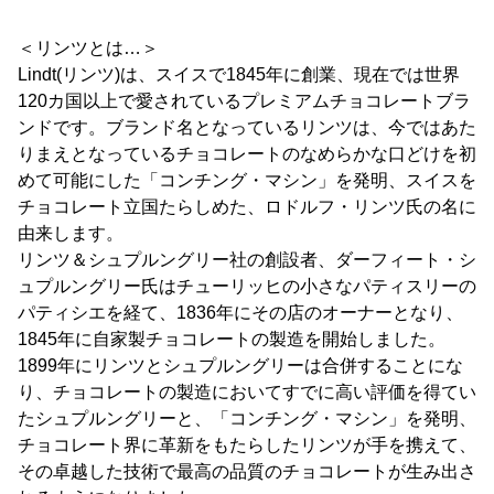
＜リンツとは…＞
Lindt(リンツ)は、スイスで1845年に創業、現在では世界
120カ国以上で愛されているプレミアムチョコレートブラ
ンドです。ブランド名となっているリンツは、今ではあた
りまえとなっているチョコレートのなめらかな口どけを初
めて可能にした「コンチング・マシン」を発明、スイスを
チョコレート立国たらしめた、ロドルフ・リンツ氏の名に
由来します。
リンツ＆シュプルングリー社の創設者、ダーフィート・シ
ュプルングリー氏はチューリッヒの小さなパティスリーの
パティシエを経て、1836年にその店のオーナーとなり、
1845年に自家製チョコレートの製造を開始しました。
1899年にリンツとシュプルングリーは合併することにな
り、チョコレートの製造においてすでに高い評価を得てい
たシュプルングリーと、「コンチング・マシン」を発明、
チョコレート界に革新をもたらしたリンツが手を携えて、
その卓越した技術で最高の品質のチョコレートが生み出さ