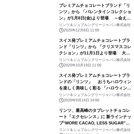
プレミアムチョコレートブランド「リ
ンツ」から 「バレンタインコレクショ
ン」が1月8日(金)より登場 ～会えな
い今こそ想いを届ける、特別なバレン
リンツ＆シュプルングリージャパン株式会社
タインに～
2020年12月8日 11:00
スイス発プレミアムチョコレートブラ
ンド「リンツ」から 「クリスマスコレ
クション」が11月1日より登場 大切
な人へのギフト、1年頑張った自分へ
リンツ＆シュプルングリージャパン株式会社
のご褒美にも
2020年10月19日 11:00
スイス発プレミアムチョコレートブラ
ンドの「リンツ」 おうちハロウィン
を楽しく美味しく彩る 「ハロウィン
コレクション」 9月14日新発売
リンツ＆シュプルングリージャパン株式会社
2020年9月14日 14:00
リンツ、最高峰のタブレットチョコレ
ート「エクセレンス」に 新ラインナッ
プ“MORE CACAO, LESS SUGAR”の
「ハイカカオ ミルクチョコレート」9
リンツ＆シュプルングリージャパン株式会社