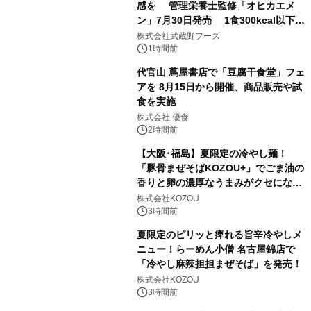
感を 管理栄養士監修「オヒカエメ
ン」7月30日発売 1食300kcal以下・
1日の1/3量の野菜・塩分3.3g以下を実
株式会社武蔵野フーズ
現
1時間前
代官山 蔦屋書店で「豆腐干食堂」フェ
アを 8月15日から開催、商品販売や試
食を実施
株式会社 優食
2時間前
【大阪･福島】夏限定の冷やし麺！
「豚骨まぜそばKOZOU+」でごま油の
香りと卵の濃厚なうまみがクセになる
「冷やしネギ玉」を発売！
株式会社KOZOU
3時間前
夏限定のピリッと痺れる旨辛冷やしメ
ニュー！らーめん小僧 名古屋錦店で
「冷やし麻辣担担まぜそば」を発売！
株式会社KOZOU
3時間前