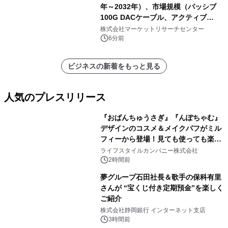
年～2032年）、市場規模（パッシブ
100G DACケーブル、アクティブ
100G DACケーブル）・分析レポート
株式会社マーケットリサーチセンター
を発表
6分前
ビジネスの新着をもっと見る
人気のプレスリリース
『おぱんちゅうさぎ』『んぽちゃむ』
デザインのコスメ＆メイクパフがミル
フィーから登場！見ても使っても楽し
1
い、ポップでキュートなコレクショ
ライフスタイルカンパニー株式会社
ン。
2時間前
夢グループ石田社長＆歌手の保科有里
さんが “宝くじ付き定期預金”を楽しく
ご紹介
2
株式会社静岡銀行 インターネット支店
3時間前