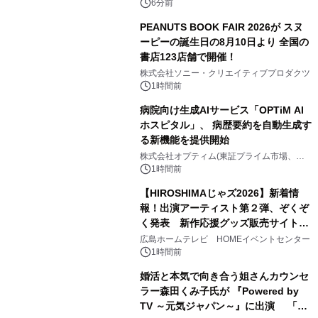
6分前
PEANUTS BOOK FAIR 2026が スヌ
ーピーの誕生日の8月10日より 全国の
書店123店舗で開催！
株式会社ソニー・クリエイティブプロダクツ
1時間前
病院向け生成AIサービス「OPTiM AI
ホスピタル」、 病歴要約を自動生成す
る新機能を提供開始
株式会社オプティム(東証プライム市場、コ
ード：3694)
1時間前
【HIROSHIMAじゃズ2026】新着情
報！出演アーティスト第２弾、ぞくぞ
く発表 新作応援グッズ販売サイトも
同時オープンします！
広島ホームテレビ HOMEイベントセンター
1時間前
婚活と本気で向き合う姐さんカウンセ
ラー森田くみ子氏が 『Powered by
TV ～元気ジャパン～』に出演 「元