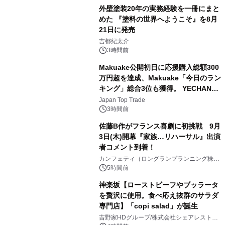
外壁塗装20年の実務経験を一冊にまと
めた 『塗料の世界へようこそ』を8月
21日に発売
3
吉都紀太介
3時間前
Makuake公開初日に応援購入総額300
万円超を達成、Makuake「今日のラン
キング」総合3位も獲得。 YECHAN音
4
浴シンギングボウル第2弾の大型サイ
Japan Top Trade
ズ（XL・2XL・3XL）を先行販売中
3時間前
佐藤B作がフランス喜劇に初挑戦 9月
3日(木)開幕『家族…リハーサル』出演
者コメント到着！
5
カンフェティ（ロングランプランニング株式
会社）
5時間前
神楽坂【ローストビーフやブッラータ
を贅沢に使用。食べ応え抜群のサラダ
専門店】「copi salad」が誕生
6
吉野家HDグループ/株式会社シェアレストラ