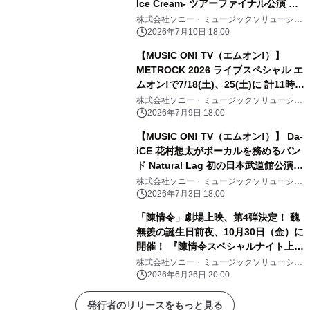
Ice Cream- ツアーファイナル公演 エ
ムオン!で7/19(日)夜6時30分～独占生
株式会社ソニー・ミュージックソリューショ
ンズ
中継！ 直筆サイン入りTシャツ プレゼ
2026年7月10日 18:00
ントキャンペーン実施中！
【MUSIC ON! TV（エムオン!）】
METROCK 2026 ライブスペシャル エ
ムオン!で7/18(土)、25(土)に 計11時間
にわたってテレビ独占放送！
株式会社ソニー・ミュージックソリューショ
ンズ
2026年7月9日 18:00
【MUSIC ON! TV（エムオン!）】 Da-
iCE 花村想太がボーカルを務めるバン
ド Natural Lag 初の日本武道館公演へ
向けた想いに迫る！ 過去最大級ライブ
株式会社ソニー・ミュージックソリューショ
ンズ
ツアー初日舞台裏にも密着！ エムオ
2026年7月3日 18:00
ン!で7/14(火)夜10時～オンエア！
「陳情令」劇場上映、第4弾決定！ 魏
無羨の誕生日前夜、10月30日（金）に
開催！ 『陳情令スペシャルナイト上映
会Ⅳ 2026』東京・大阪・名古屋にて
株式会社ソニー・ミュージックソリューショ
ンズ
開催！
2026年6月26日 20:00
発行者のリリースをもっと見る