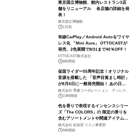
東京国立博物館、館内レストラン3店
舗をリニューアル 各店舗の詳細を発
表！
1
東京国立博物館
1日前
有線CarPlay／Android Autoをワイヤ
レス化 「Mini Aura」 OTTOCASTが
発売、2色展開で8/31まで40％OFF！
2
OTTOCAST株式会社
8時間前
仮面ライダー55周年記念！オリジナル
音源を搭載した 「音声目覚まし時計」
が8月6日に一般発売開始！ あの日の
3
大興奮が今甦る
株式会社 秀建コーポレーション ディレクト
アートギャラリー
10時間前
色を香りで表現するインセンスシリー
ズ「The COLORS」の 限定の香りを
含むアソートメントや関連アイテムを
4
8月6日発売
株式会社 松栄堂 リスン事業部
5時間前