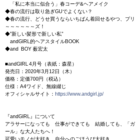
「私に本当に似合う」春コーデ&ヘアメイク
◆春の流行は取り急ぎGUでよくない？
◆春の流行、どうせ買うならいちばん着回せるやつ、プリ
～～～～～～ズ！
◆”新しい髪形で新しい私”
andGIRL的ヘアスタイルBOOK
◆and BOY 薮宏太
■andGIRL 4月号（表紙：森星）
発売日：2020年3月12日（木）
価格：定価700円（税込）
仕様：A4ワイド、無線綴じ
オフィシャルサイト：
https://www.andgirl.jp/
『andGIRL』について
アラサーになっても 仕事ができても 結婚しても、「ガ
ール」な大人たちへ！
可愛いモノが大好き、自分へのごほうび大好き、