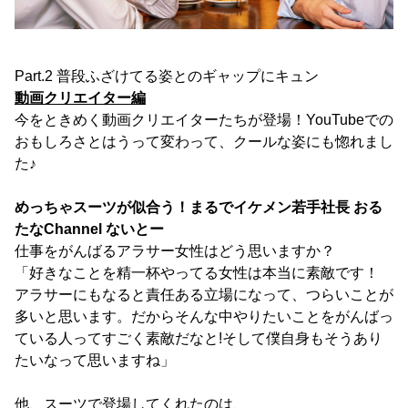
Part.2 普段ふざけてる姿とのギャップにキュン
動画クリエイター編
今をときめく動画クリエイターたちが登場！YouTubeでの
おもしろさとはうって変わって、クールな姿にも惚れまし
た♪
めっちゃスーツが似合う！まるでイケメン若手社長 おる
たなChannel ないとー
仕事をがんばるアラサー女性はどう思いますか？
「好きなことを精一杯やってる女性は本当に素敵です！
アラサーにもなると責任ある立場になって、つらいことが
多いと思います。だからそんな中やりたいことをがんばっ
ている人ってすごく素敵だなと!そして僕自身もそうあり
たいなって思いますね」
他、スーツで登場してくれたのは、