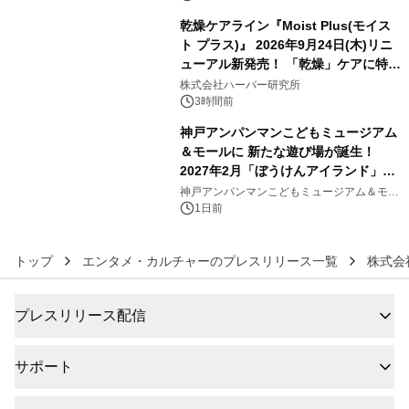
乾燥ケアライン『Moist Plus(モイス
ト プラス)』 2026年9月24日(木)リニ
ューアル新発売！ 「乾燥」ケアに特化
5
し、ライン使いで潤いに満ちた肌へ
株式会社ハーバー研究所
3時間前
神戸アンパンマンこどもミュージアム
＆モールに 新たな遊び場が誕生！
2027年2月「ぼうけんアイランド」が
6
オープン
神戸アンパンマンこどもミュージアム＆モー
ル
1日前
トップ
エンタメ・カルチャーのプレスリリース一覧
株式会
プレスリリース配信
サポート