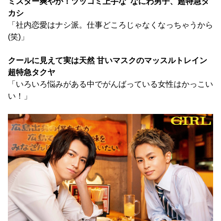
ミスター爽やか！ツッコミ上手な"なにわ男子、超特急タ
カシ
「社内恋愛はナシ派。仕事どころじゃなくなっちゃうから
(笑)」
クールに見えて実は天然 甘いマスクのマッスルトレイン
超特急タクヤ
「いろいろ悩みがある中でがんばっている女性はかっこい
い！」