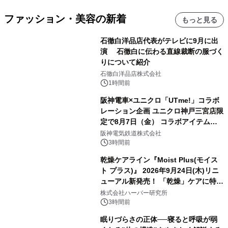
ファッション・美容の新着
もっと見る
石徹白洋品店代表がテレビに9月に出
演 石徹白に伝わる直線裁断の服づく
りについて紹介
石徹白洋品店株式会社
1時間前
阪神電車×ユニクロ「UTme!」コラボ
レーション企画 ユニクロ神戸三宮店限
定で8月7日（金） コラボアイテムが
発売決定！
阪神電気鉄道株式会社
3時間前
乾燥ケアライン『Moist Plus(モイス
ト プラス)』 2026年9月24日(木)リニ
ューアル新発売！ 「乾燥」ケアに特化
し、ライン使いで潤いに満ちた肌へ
株式会社ハーバー研究所
3時間前
眠りづらさの正体──寝ると呼吸が弱