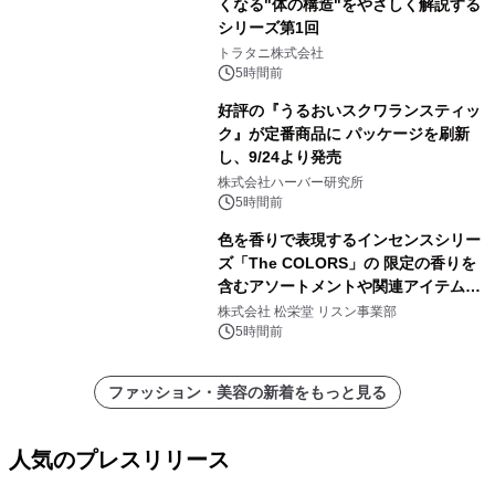
くなる"体の構造"をやさしく解説する
シリーズ第1回
トラタニ株式会社
5時間前
好評の『うるおいスクワランスティッ
ク』が定番商品に パッケージを刷新
し、9/24より発売
株式会社ハーバー研究所
5時間前
色を香りで表現するインセンスシリー
ズ「The COLORS」の 限定の香りを
含むアソートメントや関連アイテムを
8月6日発売
株式会社 松栄堂 リスン事業部
5時間前
ファッション・美容の新着をもっと見る
人気のプレスリリース