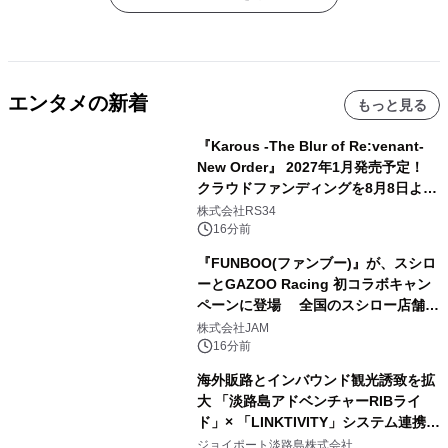
エンタメの新着
もっと見る
『Karous -The Blur of Re:venant-
New Order』 2027年1月発売予定！
クラウドファンディングを8月8日より
開始
株式会社RS34
16分前
『FUNBOO(ファンブー)』が、スシロ
ーとGAZOO Racing 初コラボキャン
ペーンに登場 全国のスシロー店舗で
GR 4車種の FUNBOO(ミニカー)付き
株式会社JAM
メニューが展開されます
16分前
海外販路とインバウンド観光誘致を拡
大 「淡路島アドベンチャーRIBライ
ド」× 「LINKTIVITY」システム連携を
開始！
ジョイポート淡路島株式会社