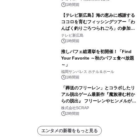
1時間前
【テレビ新広島】海の恵みに感謝する
ココロを育むフィッシングツアー「わ
んぱく釣りごろつられごろ」の参加小
学生を募集
テレビ新広島
1時間前
推しパフェ総選挙を初開催！「Find
Your Favorite ～秋のパフェ食べ放題
～」
福岡サンパレス ホテル＆ホール
1時間前
「葬送のフリーレン」とコラボしたリ
アル脱出ゲーム最新作『魔族潜む村か
らの脱出』 フリーレンやヒンメルが武
器を手に魔族を見据える描き下ろしメ
株式会社SCRAP
インビジュアル公開
2時間前
エンタメの新着をもっと見る