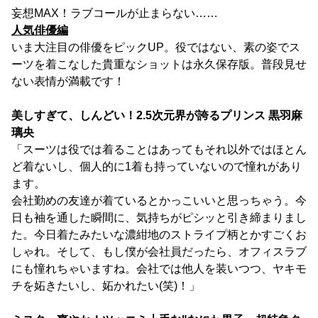
妄想MAX！ラブコールが止まらない……
人気俳優編
いま大注目の俳優をピックUP。役ではない、素の姿でス
ーツを着こなした貴重なショットは永久保存版。普段見せ
ない表情が満載です！
美しすぎて、しんどい！2.5次元界が誇るプリンス 黒羽麻
璃央
「スーツは役では着ることはあってもそれ以外ではほとん
ど着ないし、個人的に1着も持っていないので憧れがあり
ます。
会社勤めの友達が着ているとかっこいいと思っちゃう。今
日も袖を通した瞬間に、気持ちがピシッと引き締まりまし
た。今日着たみたいな濃紺地のストライプ柄とかすごくお
しゃれ。そして、もし僕が会社員だったら、オフィスラブ
にも憧れちゃいますね。会社では他人を装いつつ、ヤキモ
チを妬きたいし、妬かれたい(笑)！」