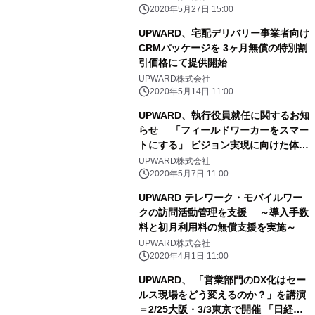
SaaSベンチャーによる対談記事を公
2020年5月27日 15:00
開～
UPWARD、宅配デリバリー事業者向け
CRMパッケージを 3ヶ月無償の特別割
引価格にて提供開始
UPWARD株式会社
2020年5月14日 11:00
UPWARD、執行役員就任に関するお知
らせ 「フィールドワーカーをスマー
トにする」 ビジョン実現に向けた体制
強化
UPWARD株式会社
2020年5月7日 11:00
UPWARD テレワーク・モバイルワー
クの訪問活動管理を支援 ～導入手数
料と初月利用料の無償支援を実施～
UPWARD株式会社
2020年4月1日 11:00
UPWARD、 「営業部門のDX化はセー
ルス現場をどう変えるのか？」を講演
＝2/25大阪・3/3東京で開催 「日経産