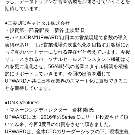
らし、データドリブンな営業活動を加速させていくことを
期待しています。
●三菱UFJキャピタル株式会社
・投資第一部 副部長 新谷 圭次郎 氏
モバイルCRM“UPWARD”は日本の営業現場で多数の導入
実績があり、また営業現場の次世代化を目指すお客様にと
って真のパートナーになれる存在だと考えています。今後
リリースされるパーソナルセールスアシスタント機能はそ
れを更に進化させ、5G/AI時代の営業スタイル構築を積極
的にサポートしていきます。今回の出資を通じて
UPWARDと共に日本産業界のスマート化に貢献できるこ
とを期待しています。
●DNX Ventures
・マネージングディレクター 倉林 陽 氏
UPWARDには、2016年のSeries Cにリード投資させて頂
いて以来、今回3度目の出資をさせて頂きました。
UPWARDは、金木CEOのリーダーシップの下、現場主義