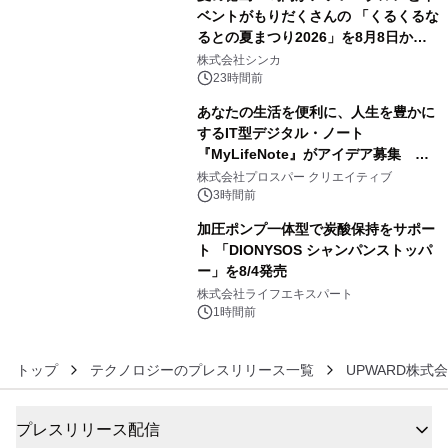
ベントがもりだくさんの 「くるくるな
るとの夏まつり2026」を8月8日から9
4
日間開催 ～夏限定メニューや大抽選
株式会社シンカ
会、大学芋スティックの振る舞いも～
23時間前
あなたの生活を便利に、人生を豊かに
するIT型デジタル・ノート
『MyLifeNote』がアイデア募集 優
5
秀賞100名に1年間無償試用
株式会社プロスパー クリエイティブ
3時間前
加圧ポンプ一体型で炭酸保持をサポー
ト 「DIONYSOS シャンパンストッパ
ー」を8/4発売
6
株式会社ライフエキスパート
1時間前
トップ
テクノロジーのプレスリリース一覧
UPWARD株式
プレスリリース配信