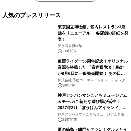
人気のプレスリリース
東京国立博物館、館内レストラン3店
舗をリニューアル 各店舗の詳細を発
表！
1
東京国立博物館
21時間前
仮面ライダー55周年記念！オリジナル
音源を搭載した 「音声目覚まし時計」
が8月6日に一般発売開始！ あの日の
2
大興奮が今甦る
株式会社 秀建コーポレーション ディレクト
アートギャラリー
3時間前
神戸アンパンマンこどもミュージアム
＆モールに 新たな遊び場が誕生！
2027年2月「ぼうけんアイランド」が
3
オープン
神戸アンパンマンこどもミュージアム＆モー
ル
21時間前
夏の徳島・鳴門がアツい！グルメとイ