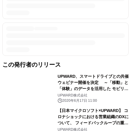
この発行者のリリース
UPWARD、スマートドライブとの共催
ウェビナー開催を決定 ～「移動」と
「体験」のデータを活用した モビリテ
ィ業界のデジタルシフトとは？～
UPWARD株式会社
2020年6月17日 11:00
【日本マイクロソフト×UPWARD】 コ
ロナショックにおける営業組織のDXに
ついて、 フィードバックループの重要
性が明らかに ～プラットフォーマーと
UPWARD株式会社