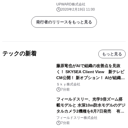
業新聞フォーラム」に代表 金木が登壇
UPWARD株式会社
＝
2020年2月19日 11:00
発行者のリリースをもっと見る
テックの新着
もっと見る
藤原竜也がAIで組織の改善点を見抜
く！ SKYSEA Client View 新テレビ
CM公開！ 新オプション！ AIが組織の
業務実態を分析し労務改善を支援。 藤
Ｓｋｙ株式会社
原竜也メイキング動画公開 「もしAIが
7分前
自分を分析したら、すぐ休めと言われ
フィールドスリー、光学3倍ズーム搭
る自信がある」「昨年の夏はカブトム
載モデルと 水深10m防水モデルのデジ
シを捕まえたり、虫と戦ったり…」
タルカメラ2機種を8月7日発売 有効
約1300万画素、用途別に選べるコンデ
フィールドスリー株式会社
ジ新登場
7分前