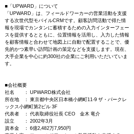
■「UPWARD」について
「UPWARD」は、フィールドワーカーの営業活動を支援
する次世代型モバイルCRMです。顧客訪問活動で得た情
報を現場でカンタンに蓄積するための入力インターフェー
スを提供するとともに、位置情報を活用し、入力した情報
を顧客情報と合わせて地図上に自動で配置することで、優
先的かつ素早い訪問計画の策定などを支援します。現在、
大手企業を中心に約300社の企業にご利用いただいていま
す。
■会社概要
社名 ： UPWARD株式会社
所在地 ： 東京都中央区日本橋小網町11-9 ザ・パークレ
ックス小網町第2ビル 3F
代表者 ： 代表取締役社長 CEO 金木 竜介
設立 ： 2002年3月
資本金 ： 6億2,482万7,950円