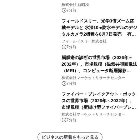
グランドオープン
株式会社 新昭和
7分前
フィールドスリー、光学3倍ズーム搭
載モデルと 水深10m防水モデルのデジ
タルカメラ2機種を8月7日発売 有効
約1300万画素、用途別に選べるコンデ
フィールドスリー株式会社
ジ新登場
7分前
脳腫瘍の診断の世界市場（2026年～
2032年）、市場規模（磁気共鳴画像法
（MRI）、コンピュータ断層撮影
（CT）スキャン、PETスキャン、その
株式会社マーケットリサーチセンター
他）・分析レポートを発表
7分前
ファイバー・ブレイクアウト・ボック
スの世界市場（2026年～2032年）、
市場規模（壁掛け型ファイバーブレー
クアウトボックス、ラックマウント型
株式会社マーケットリサーチセンター
ファイバーブレークアウトボックス、
7分前
その他）・分析レポートを発表
ビジネスの新着をもっと見る