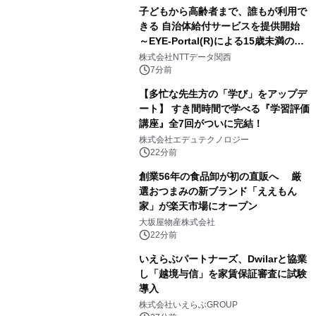
子どもから高齢者まで、誰もが利用で
きる 自治体給付サービスを提供開始
～EYE-Portal(R)による15歳未満の本
人認証と デジタルデバイド対策で実現
株式会社NTTデータ関西
～
7分前
【多忙な先生方の「学び」をアップデ
ート】 すき間時間で学べる『学習評価
講座』全7回がついに完結！
株式会社エデュテクノロジー
22分前
創業56年の食品卸が初の直販へ 厳
選おつまみの新ブランド「ええもん
家」が楽天市場にオープン
大坂屋物産株式会社
22分前
いえらぶパートナーズ、Dwilarと協業
し「越境与信」を家賃保証審査に試験
導入
株式会社いえらぶGROUP