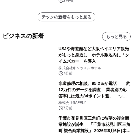
27分前
テックの新着をもっと見る
ビジネスの新着
もっと見る
USJや海遊館など大阪ベイエリア観光
がもっと身近に ホテル敷地内に「タ
イムズカー」を導入
株式会社キャッスルホテル
7分前
水道修理の相談、95.2％が電話―― 約
12万件のデータを調査 業者別の応
答率には最大84ポイント差、 「つな
がりやすさ」も選定基準に
株式会社SAFELY
7分前
千葉市花見川区三角町に待望の複合商
業施設が誕生 「千葉市花見川区三角
町 複合商業施設」 2026年8月6日(木)