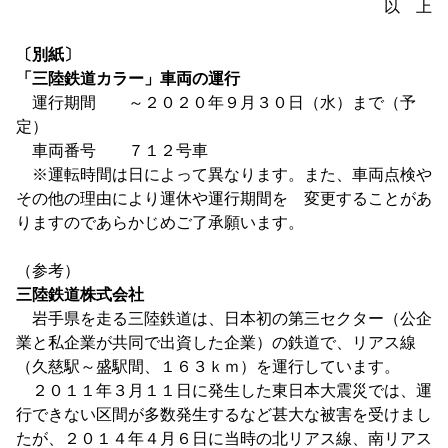
以 上
〔別紙〕
「三陸鉄道カラー」車両の運行
運行期間 ～２０２０年９月３０日（水）まで（予
定）
車両番号 ７１２号車
※運転時間は日によって異なります。また、車両点検や
その他の理由により運休や運行期間を 変更することがあ
りますのであらかじめご了承願います。
（参考）
三陸鉄道株式会社
岩手県を走る三陸鉄道は、日本初の第三セクター（公企
業と私企業が共同で出資した企業）の鉄道で、リアス線
（久慈駅～盛駅間、１６３ｋｍ）を運行しています。
２０１１年３月１１日に発生した東日本大震災では、運
行できない区間が多数発生するなど甚大な被害を受けまし
たが、２０１４年４月６日に当時の北リアス線、南リアス