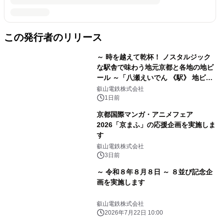
この発行者のリリース
～ 時を越えて乾杯！ ノスタルジック
な駅舎で味わう地元京都と各地の地ビ
ール ～「八瀬えいでん 《駅》 地ビー
ル祭り」を開催します
叡山電鉄株式会社
1日前
京都国際マンガ・アニメフェア
2026「京まふ」の応援企画を実施しま
す
叡山電鉄株式会社
3日前
～ 令和８年８月８日 ～ ８並び記念企
画を実施します
叡山電鉄株式会社
2026年7月22日 10:00