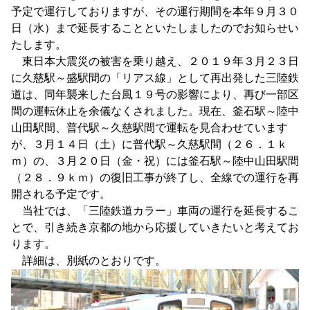
予定で運行しておりますが、その運行期間を本年９月３０
日（水）まで延長することといたしましたのでお知らせい
たします。
東日本大震災の被害を乗り越え、２０１９年３月２３日
に久慈駅～盛駅間の「リアス線」として再出発した三陸鉄
道は、同年襲来した台風１９号の影響により、再び一部区
間の運転休止を余儀なくされました。現在、釜石駅～陸中
山田駅間、普代駅～久慈駅間で運転を見合わせています
が、３月１４日（土）に普代駅～久慈駅間（２６．１ｋ
ｍ）の、３月２０日（金・祝）には釜石駅～陸中山田駅間
（２８．９ｋｍ）の復旧工事が終了し、全線での運行を再
開される予定です。
当社では、「三陸鉄道カラー」車両の運行を延長するこ
とで、引き続き京都の地から応援していきたいと考えてお
ります。
詳細は、別紙のとおりです。