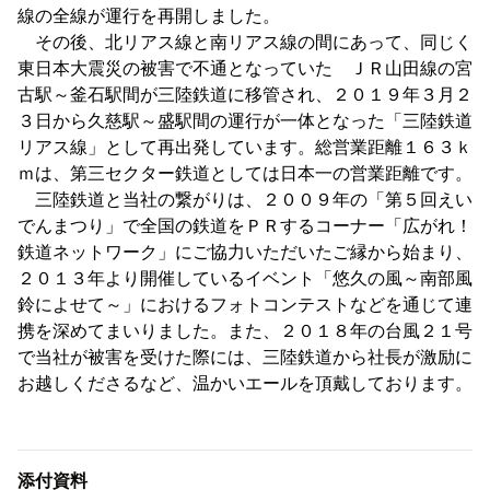
線の全線が運行を再開しました。
その後、北リアス線と南リアス線の間にあって、同じく
東日本大震災の被害で不通となっていた ＪＲ山田線の宮
古駅～釜石駅間が三陸鉄道に移管され、２０１９年３月２
３日から久慈駅～盛駅間の運行が一体となった「三陸鉄道
リアス線」として再出発しています。総営業距離１６３ｋ
ｍは、第三セクター鉄道としては日本一の営業距離です。
三陸鉄道と当社の繋がりは、２００９年の「第５回えい
でんまつり」で全国の鉄道をＰＲするコーナー「広がれ！
鉄道ネットワーク」にご協力いただいたご縁から始まり、
２０１３年より開催しているイベント「悠久の風～南部風
鈴によせて～」におけるフォトコンテストなどを通じて連
携を深めてまいりました。また、２０１８年の台風２１号
で当社が被害を受けた際には、三陸鉄道から社長が激励に
お越しくださるなど、温かいエールを頂戴しております。
添付資料