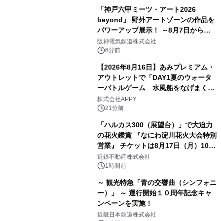
「神戸六甲ミーツ・アート2026
beyond」 野外アートゾーンの作品を
パワーアップ展示！ ～8月7日からは
直前割パスポートを販売～
阪神電気鉄道株式会社
6分前
【2026年8月16日】あみプレミアム・
アウトレットで「DAY1夏のウォータ
ーバトルゲーム 水風船をなげまくろ
う！」を開催
株式会社APPY
21分前
「ハルカス300（展望台）」で大迫力
の花火鑑賞 『なにわ淀川花火大会特別
営業』 チケットは8月17日（月）10時
00分から販売開始！
近鉄不動産株式会社
1時間前
～ 観光特急「青の交響曲（シンフォニ
ー）」 ～ 運行開始１０周年記念キャ
ンペーンを実施！
近畿日本鉄道株式会社