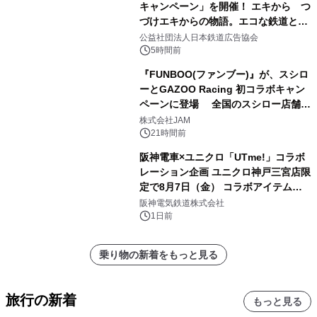
キャンペーン」を開催！ エキから つ
づけエキからの物語。エコな鉄道とと
もに。
公益社団法人日本鉄道広告協会
5時間前
『FUNBOO(ファンブー)』が、スシロ
ーとGAZOO Racing 初コラボキャン
ペーンに登場 全国のスシロー店舗で
GR 4車種の FUNBOO(ミニカー)付き
株式会社JAM
メニューが展開されます
21時間前
阪神電車×ユニクロ「UTme!」コラボ
レーション企画 ユニクロ神戸三宮店限
定で8月7日（金） コラボアイテムが
発売決定！
阪神電気鉄道株式会社
1日前
乗り物の新着をもっと見る
旅行の新着
もっと見る