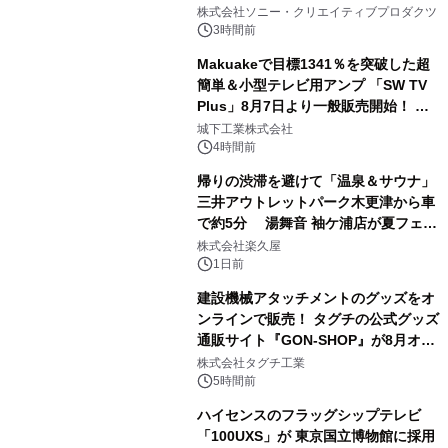
1
ラボレーション サウナイキタイコラ
株式会社ソニー・クリエイティブプロダクツ
ボグッズも発売決定！
3時間前
Makuakeで目標1341％を突破した超
簡単＆小型テレビ用アンプ 「SW TV
Plus」8月7日より一般販売開始！ ケ
2
ーブル1本つなぐだけ、テレビの音が
城下工業株式会社
ぐっと豊かに
4時間前
帰りの渋滞を避けて「温泉＆サウナ」
三井アウトレットパーク木更津から車
で約5分 湯舞音 袖ケ浦店が夏フェア
3
メニューを提供
株式会社楽久屋
1日前
建設機械アタッチメントのグッズをオ
ンラインで販売！ タグチの公式グッズ
通販サイト『GON-SHOP』が8月オー
4
プン
株式会社タグチ工業
5時間前
ハイセンスのフラッグシップテレビ
「100UXS」が 東京国立博物館に採用