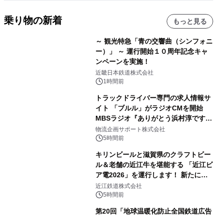
乗り物の新着
もっと見る
～ 観光特急「青の交響曲（シンフォニ
ー）」 ～ 運行開始１０周年記念キャ
ンペーンを実施！
近畿日本鉄道株式会社
1時間前
トラックドライバー専門の求人情報サ
イト 「ブルル」がラジオCMを開始
MBSラジオ『ありがとう浜村淳です』
にて8月1日(土)より
物流企画サポート株式会社
5時間前
キリンビールと滋賀県のクラフトビー
ル＆老舗の近江牛を堪能する 「近江ビ
ア電2026」を運行します！ 新たに
「長濱浪漫ビール」が参加！キリン一
近江鉄道株式会社
番搾り飲み放題が復活！
5時間前
第20回「地球温暖化防止全国鉄道広告