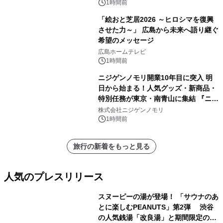
1時間前
「絵おと芝居2026 ～ヒロシマを復興
させた力～」 広島から未来へ語り継ぐ
希望のメッセージ
広島ホームテレビ
1時間前
ニジゲンノモリ開業10年目に突入 明
日から始まる！人気グッズ・新商品・
特別任務が東京・南青山に集結 『ニジ
ゲンノモリ POPUPストア in Annex
株式会社ニジゲンノモリ
Aoyama』
1時間前
旅行の新着をもっと見る
人気のプレスリリース
スヌーピーの湯が登場！ 「サウナのあ
とに楽しむPEANUTS」第2弾 渋谷
の人気銭湯「改良湯」と期間限定のコ