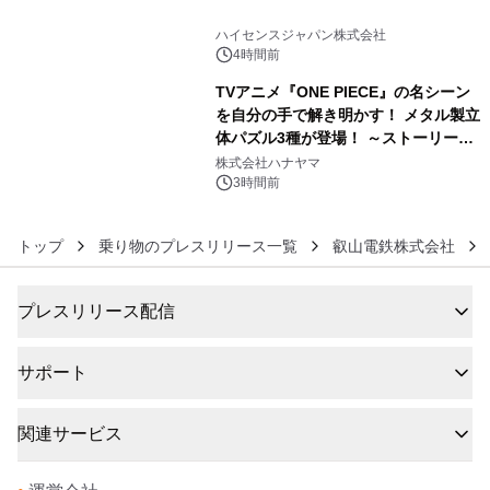
5
ハイセンスジャパン株式会社
4時間前
TVアニメ『ONE PIECE』の名シーン
を自分の手で解き明かす！ メタル製立
体パズル3種が登場！ ～ストーリーと
6
ギミックが融合した 大人の体験型パズ
株式会社ハナヤマ
ルが8月7日(金)12時より先行予約受付
3時間前
開始～
トップ
乗り物のプレスリリース一覧
叡山電鉄株式会社
プレスリリース配信
サポート
関連サービス