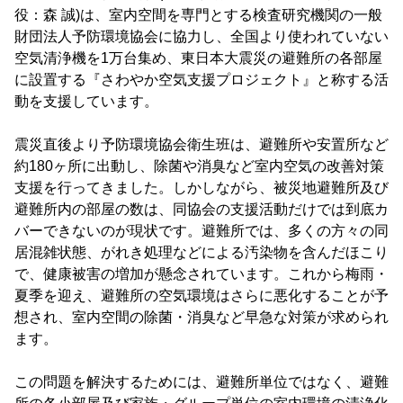
役：森 誠)は、室内空間を専門とする検査研究機関の一般
財団法人予防環境協会に協力し、全国より使われていない
空気清浄機を1万台集め、東日本大震災の避難所の各部屋
に設置する『さわやか空気支援プロジェクト』と称する活
動を支援しています。
震災直後より予防環境協会衛生班は、避難所や安置所など
約180ヶ所に出動し、除菌や消臭など室内空気の改善対策
支援を行ってきました。しかしながら、被災地避難所及び
避難所内の部屋の数は、同協会の支援活動だけでは到底カ
バーできないのが現状です。避難所では、多くの方々の同
居混雑状態、がれき処理などによる汚染物を含んだほこり
で、健康被害の増加が懸念されています。これから梅雨・
夏季を迎え、避難所の空気環境はさらに悪化することが予
想され、室内空間の除菌・消臭など早急な対策が求められ
ます。
この問題を解決するためには、避難所単位ではなく、避難