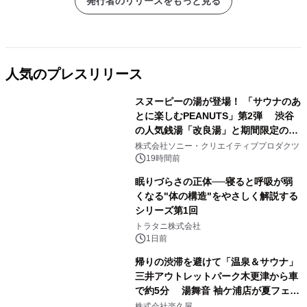
発行者のリリースをもっと見る
人気のプレスリリース
スヌーピーの湯が登場！ 「サウナのあ
とに楽しむPEANUTS」第2弾 渋谷
の人気銭湯「改良湯」と期間限定のコ
1
ラボレーション サウナイキタイコラ
株式会社ソニー・クリエイティブプロダクツ
ボグッズも発売決定！
19時間前
眠りづらさの正体──寝ると呼吸が弱
くなる"体の構造"をやさしく解説する
シリーズ第1回
2
トラタニ株式会社
1日前
帰りの渋滞を避けて「温泉＆サウナ」
三井アウトレットパーク木更津から車
で約5分 湯舞音 袖ケ浦店が夏フェア
3
メニューを提供
株式会社楽久屋