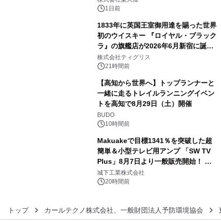
1日前
1833年に英国王室御用達を賜った世界
初のウイスキー 『ロイヤル・ブラック
ラ』の旗艦店が2026年6月新宿に誕
4
生 バカルディ ジャパンと連携した
株式会社ティグリス
没入型バー「BAR Arca」
21時間前
【高知から世界へ】トップランナーと
一緒に走るトレイルランニングイベン
トを高知で8月29日（土）開催
5
BUDO
10時間前
Makuakeで目標1341％を突破した超
簡単＆小型テレビ用アンプ 「SW TV
Plus」8月7日より一般販売開始！ ケ
6
ーブル1本つなぐだけ、テレビの音が
城下工業株式会社
ぐっと豊かに
20時間前
トップ
カールテクノ株式会社、一般財団法人予防環境協会