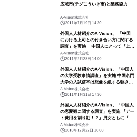
広域市(テグこういき市)と業務協力
A-Vision株式会社
2011年7月19日 14:30
外国人人材紹介のA-Vision、 「中国
における上司との付き合い方に関する
調査」を実施 中国人にとって『上司
は、家族や恋人以上！？』
A-Vision株式会社
2011年2月28日 14:00
外国人人材紹介のA-Vision、「中国人
の大学受験事情調査」を実施 中国名門
大学の入試倍率は想像を絶する狭き
門 中国人にとって『日本の受験戦争
A-Vision株式会社
はぬるま湯！？』
2011年1月31日 17:30
外国人人材紹介のA-Vision、「中国人
の恋愛観に関する調査」を実施 『デー
ト費用を割り勘！？』男女ともに『あ
り得ない』が80％以上 クリスマスへ
A-Vision株式会社
の感情は、男性と女性とで隔たり
2010年12月22日 10:00