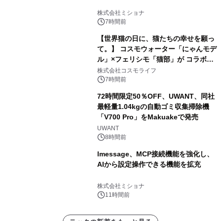
株式会社ミショナ
7時間前
【世界猫の日に、猫たちの幸せを願っ
て。】 コスモウォーター「にゃんモデ
ル」×フェリシモ「猫部」が コラボキ
ャンペーンを実施
株式会社コスモライフ
7時間前
72時間限定50％OFF、UWANT、同社
最軽量1.04kgの自動ゴミ収集掃除機
「V700 Pro」をMakuakeで発売
UWANT
8時間前
lmessage、MCP接続機能を強化し、
AIから設定操作できる機能を拡充
株式会社ミショナ
11時間前