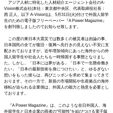
アジア人材に特化した人材紹介エージェント会社のA-
Vision株式会社(本社：東京都中央区、代表取締役社長：
西 正人、以下 A-Vision)は、5月31日(火)付けで外国人留学
生のための電子版フリーペーパー『A Power Magazine』
を創刊致しましたのでお知らせ致します。
この度の東日本大震災では数多くの被災者は勿論の事、
日本国民の全てが復旧・復興へ先行きの見えない不安に支
配されておりますが、近年増加傾向にあった海外からの外
国人留学生や社会人たちも一時帰国する事態となりまし
た。しかし、「日本には夢がある」「日本で一生懸命働き
たい」「日本の最新技術を身につけたい」と、ゆるぎない
想いをもった彼らは、再びニッポンを求めて集まってきて
おります。その一方で、新規の市場開拓や生産拠点の海外
移転が迫られる企業側は、外国人の能力と熱意を必要とし
ております。
『A Power Magazine』は、このような在日外国人、海
外留学生と日本企業の両者の“可能性”を結びつける電子版