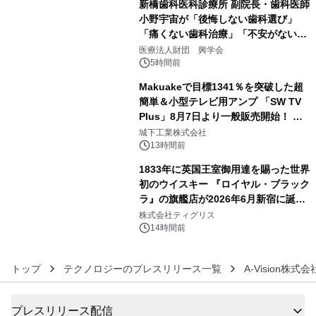
新橋歯科医科診療所 副院長・歯科医師
小野宇宙が「後悔しない歯科選び」
「痛くない歯科治療」「不安がない治
4
療計画」をテーマに専門監修
医療法人財団 興学会
5時間前
Makuakeで目標1341％を突破した超
簡単＆小型テレビ用アンプ 「SW TV
Plus」8月7日より一般販売開始！ ケ
5
ーブル1本つなぐだけ、テレビの音が
城下工業株式会社
ぐっと豊かに
13時間前
1833年に英国王室御用達を賜った世界
初のウイスキー 『ロイヤル・ブラック
ラ』の旗艦店が2026年6月新宿に誕
6
生 バカルディ ジャパンと連携した
株式会社ティグリス
没入型バー「BAR Arca」
14時間前
トップ
テクノロジーのプレスリリース一覧
A-Vision株式会
プレスリリース配信