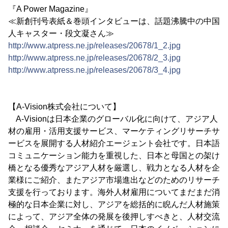
『A Power Magazine』
≪新創刊号表紙＆巻頭インタビューは、話題沸騰中の中国
人キャスター・段文凝さん≫
http://www.atpress.ne.jp/releases/20678/1_2.jpg
http://www.atpress.ne.jp/releases/20678/2_3.jpg
http://www.atpress.ne.jp/releases/20678/3_4.jpg
【A-Vision株式会社について】
A-Visionは日本企業のグローバル化に向けて、アジア人
材の雇用・活用支援サービス、マーケティングリサーチサ
ービスを展開する人材紹介エージェント会社です。日本語
コミュニケーション能力を重視した、日本と母国との架け
橋となる優秀なアジア人材を厳選し、戦力となる人材を企
業様にご紹介、またアジア市場進出などのためのリサーチ
支援を行っております。海外人材雇用についてまだまだ消
極的な日本企業に対し、アジアを総括的に睨んだ人材施策
によって、アジア全体の発展を後押しすべきと、人材交流