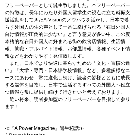
フリーペーパーとして誕生致しました。本フリーペーパー
の特徴は、長年にわたり外国人留学生の視点に立ち就職支
援活動をしてきたA-Visionのノウハウを活かし、日本で暮
らす外国人の生の声として一番に挙げられる『在日外国人
向け情報が圧倒的に少ない』と言う意見が多い中、この度
本格的な在日外国人に好まれる街の飲食店情報、生活情
報、就職・アルバイト情報、お部屋情報、各種イベント情
報などをわかりやすく発信致します。
また、日本でより快適に暮らすための「文化・習慣の違
い」「大学・専門・日本語学校情報」など、多種多様なニ
ーズにあわせ、常に進化し続け、読者の皆様とともに成長
する媒体を目指し、日本で生活するすべての外国人へ役立
つ情報を常に提供し続けて行きたいと考えております。
近い将来、読者参加型のフリーペーパーを目指して参り
ます！
≪『A Power Magazine』誕生秘話≫