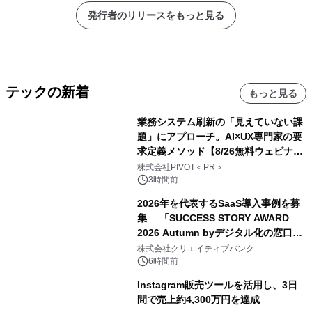
発行者のリリースをもっと見る
テックの新着
もっと見る
業務システム刷新の「見えていない課
題」にアプローチ。AI×UX専門家の要
求定義メソッド【8/26無料ウェビナ
ー】株式会社PIVOT
株式会社PIVOT＜PR＞
3時間前
2026年を代表するSaaS導入事例を募
集 「SUCCESS STORY AWARD
2026 Autumn byデジタル化の窓口」
開催
株式会社クリエイティブバンク
6時間前
Instagram販売ツールを活用し、3日
間で売上約4,300万円を達成