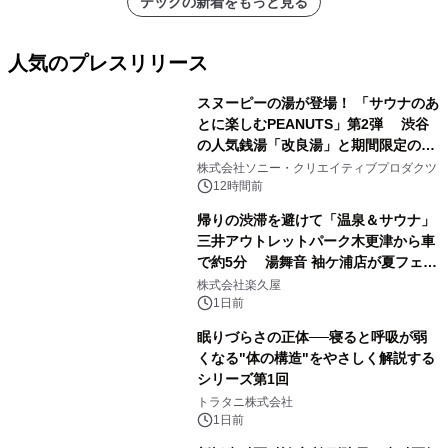
テックの新着をもっと見る
人気のプレスリリース
スヌーピーの湯が登場！ 「サウナのあ
とに楽しむPEANUTS」第2弾 渋谷
の人気銭湯「改良湯」と期間限定のコ
1
ラボレーション サウナイキタイコラ
株式会社ソニー・クリエイティブプロダクツ
ボグッズも発売決定！
12時間前
帰りの渋滞を避けて「温泉＆サウナ」
三井アウトレットパーク木更津から車
で約5分 湯舞音 袖ケ浦店が夏フェア
2
メニューを提供
株式会社楽久屋
1日前
眠りづらさの正体──寝ると呼吸が弱
くなる"体の構造"をやさしく解説する
シリーズ第1回
3
トラタニ株式会社
1日前