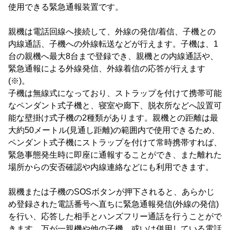
使用できる緊急通報装置です。
親機は電話回線へ接続して、外線の発信/着信、子機との
内線通話、子機への外線転送などが行えます。子機は、1
台の親機へ最大8台まで登録でき、親機との内線通話や、
緊急通報による外線発信、外線着信の応答が行えます
(※)。
子機は無線式になっており、ストラップを付けて携帯可能
なペンダント式子機と、寝室や廊下、脱衣所などへ設置可
能な壁掛け式子機の2種類があります。親機との距離は最
大約50メートル(見通し距離)の範囲内で使用できるため、
ペンダント式子機にストラップを付けて常時携帯すれば、
緊急事態発生時に即座に通報することができ、また離れた
場所からの安否確認や内線連絡などにも利用できます。
親機または子機のSOSボタンが押下されると、あらかじ
め登録された電話番号へ直ちに緊急通報発信(外線の発信)
を行い、応答した相手とハンズフリー通話を行うことがで
きます。万が一親機や他の子機、或いは併用している電話