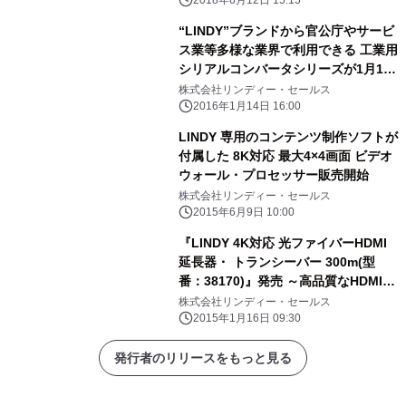
“LINDY”ブランドから官公庁やサービ
ス業等多様な業界で利用できる 工業用
シリアルコンバータシリーズが1月14
日に発売
株式会社リンディー・セールス
2016年1月14日 16:00
LINDY 専用のコンテンツ制作ソフトが
付属した 8K対応 最大4×4画面 ビデオ
ウォール・プロセッサー販売開始
株式会社リンディー・セールス
2015年6月9日 10:00
『LINDY 4K対応 光ファイバーHDMI
延長器・ トランシーバー 300m(型
番：38170)』発売 ～高品質なHDMI信
号を保ったまま300mまでの長距離伝
株式会社リンディー・セールス
送を実現～
2015年1月16日 09:30
発行者のリリースをもっと見る