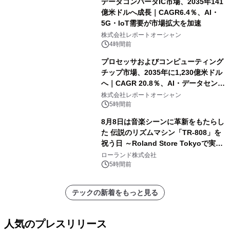
データコンバータIC市場、2035年141
億米ドルへ成長｜CAGR6.4％、AI・
5G・IoT需要が市場拡大を加速
株式会社レポートオーシャン
4時間前
プロセッサおよびコンピューティング
チップ市場、2035年に1,230億米ドル
へ｜CAGR 20.8％、AI・データセンタ
ー需要が成長を牽引
株式会社レポートオーシャン
5時間前
8月8日は音楽シーンに革新をもたらし
た 伝説のリズムマシン「TR-808」を
祝う日 ～Roland Store Tokyoで実機
を展示しての 記念キャンペーンを開
ローランド株式会社
催 英国ラジオ「NTS」の 特別プログ
5時間前
ラムや、「TR-808」を愛する伝説的
アーティストを フィーチャーしたアニ
テックの新着をもっと見る
メーションを公開～
人気のプレスリリース