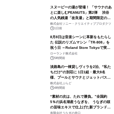
スヌーピーの湯が登場！ 「サウナのあ
とに楽しむPEANUTS」第2弾 渋谷
の人気銭湯「改良湯」と期間限定のコ
1
ラボレーション サウナイキタイコラ
株式会社ソニー・クリエイティブプロダクツ
ボグッズも発売決定！
1日前
8月8日は音楽シーンに革新をもたらし
た 伝説のリズムマシン「TR-808」を
祝う日 ～Roland Store Tokyoで実機
2
を展示しての 記念キャンペーンを開
ローランド株式会社
催 英国ラジオ「NTS」の 特別プログ
5時間前
ラムや、「TR-808」を愛する伝説的
淡路島の一棟貸しヴィラを2泊、"私た
アーティストを フィーチャーしたアニ
ちだけ"の別荘に 1日1組・最大8名
メーションを公開～
様、プールとサウナとジェットバス付
3
きで Villa Mon Temps AWAJIの連泊
株式会社ぷらど
素泊りプラン
4時間前
“素材の次は、たれで勝負。”全国約
5％の浜名湖産うなぎを、 うなぎの頭
の旨味エキスで仕上げた新ブランド
4
「井口の誉」誕生
有限会社うなぎの井口