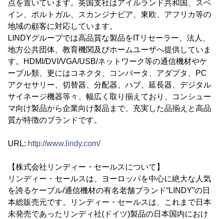
点を置いています。英国支社はアイルランド共和国、スペ
イン、ポルトガル、スカンジナビア、東欧、アフリカ等の
地域の顧客に対応しています。
LINDYグループでは高品質な製品をITリセーラー、法人、
地方公共団体、教育機関及びホームユーザへ提供していま
す。HDMI/DVI/VGA/USB/ネットワーク等の通信機材やケ
ーブル類、更にはコネクタ、コンバータ、アダプタ、PC
アクセサリー、切替器、分配器、ハブ、延長器、デジタル
サイネージ機器等々、幅広く取り揃えており、コンシュー
マ向け製品から企業向け製品まで、充実した品揃えと高品
質が特徴のブランドです。
URL:
http://www.lindy.com/
【株式会社リンディー・セールスについて】
リンディー・セールスは、ヨーロッパを中心に絶大な人気
を誇るケーブル/通信機材の有名老舗ブランド“LINDY”の日
本総販売元です。リンディー・セールスは、これまで日本
未発売であったリンディ社(ドイツ)製品の日本国内におけ