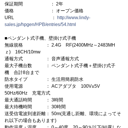
保証期間 ： 2年
価格 ： オープン価格
URL ：
http://www.lindy-
sales.jp/hpgen/HPB/entries/54.html
■ペンダント式子機、壁掛け式子機
無線規格 ： 2.4G RF(2400MHz～2483MH
ｚ) 16CH/10mw
通報方式 ： 音声通報方式
最大子機台数 ： ペンダント式子機＋壁掛け式子
機 合計8台まで
防水タイプ ： 生活用簡易防水
使用電源 ： ACアダプタ 100V±5V
50Hz/60Hz 充電方式
最大通話時間 ： 3時間
最大待機時間 ： 30時間
送受信電波到達距離： 50m(見通し距離、環境によってそ
れ以下の場合もあります)
動作温度・湿度 ： 0～40度、20～90％以下(結露しな