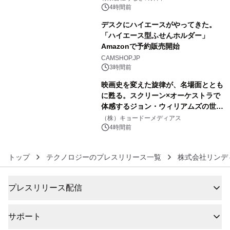
4時間前
デスクにハイエースがやってきた。
「ハイエース型ふせんホルダー」
Amazonで予約販売開始
5
CAMSHOP.JP
3時間前
映画史を変えた旋律が、名場面ととも
に甦る。スクリーン×オーケストラで
体感するジョン・ウィリアムズの世
6
界。ジョン・ウィリアムズ：シネマ・
（株）キョードーメディアス
スペクタキュラー・コンサート 開催決
4時間前
定！
トップ
テクノロジーのプレスリリース一覧
株式会社リンデ
プレスリリース配信
サポート