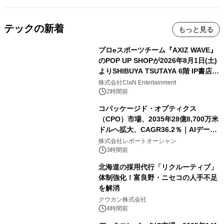
テックの新着
もっと見る
プロeスポーツチーム『AXIZ WAVE』
のPOP UP SHOPが2026年8月1日(土)
よりSHIBUYA TSUTAYA 6階 IP書店で
開催決定！！
株式会社ClaN Entertainment
2時間前
コパッケージド・オプティクス
（CPO）市場、2035年28億8,700万米
ドルへ拡大、CAGR36.2％｜AIデータ
センター・高速光通信需要が成長を加
株式会社レポートオーシャン
速
3時間前
北海道の採用代行「リクルーティブ」
体制強化！富良野・ニセコの人手不足
を解消
クウカン株式会社
4時間前