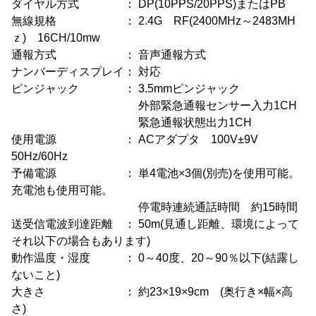
ダイヤル方式 ： DP(10PPS/20PPS)またはPB
無線規格 ： 2.4G RF(2400MHz～2483MH
ｚ) 16CH/10mw
通報方式 ： 音声通報方式
ナンバーディスプレイ： 対応
ピンジャック ： 3.5mmピンジャック
外部緊急通報センサー入力1CH
緊急通報状態出力1CH
使用電源 ： ACアダプタ 100V±9V
50Hz/60Hz
予備電源 ： 単4電池×3個(別売)を使用可能。
充電池も使用可能。
停電時連続通話時間 約15時間
送受信電波到達距離 ： 50m(見通し距離、環境によって
それ以下の場合もあります)
動作温度・湿度 ： 0～40度、20～90％以下(結露し
ないこと)
大きさ ： 約23×19×9cm (奥行き×幅×高
さ)