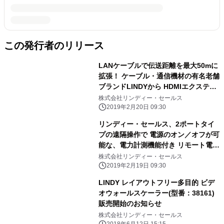
この発行者のリリース
LANケーブルで伝送距離を最大50mに
拡張！ ケーブル・通信機材の有名老舗
ブランドLINDYから HDMIエクステン
ダー販売開始
株式会社リンディー・セールス
2019年2月20日 09:30
リンディー・セールス、2ポートタイ
プの遠隔操作で 電源のオン／オフが可
能な、電力計測機能付き リモート電源
制御スイッチを販売開始
株式会社リンディー・セールス
2019年2月19日 09:30
LINDY レイアウトフリー多目的 ビデ
オウォールスケーラー(型番：38161)
販売開始のお知らせ
株式会社リンディー・セールス
2018年6月12日 15:15