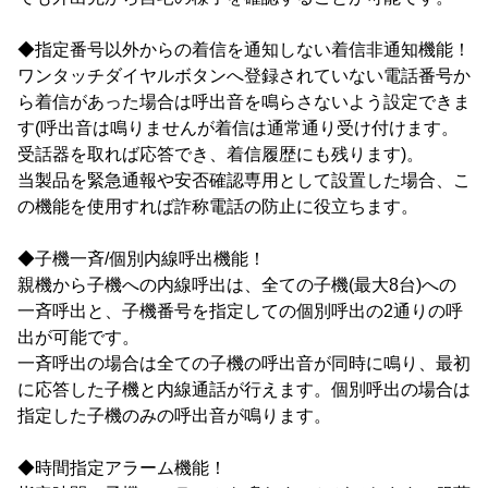
◆指定番号以外からの着信を通知しない着信非通知機能！
ワンタッチダイヤルボタンへ登録されていない電話番号か
ら着信があった場合は呼出音を鳴らさないよう設定できま
す(呼出音は鳴りませんが着信は通常通り受け付けます。
受話器を取れば応答でき、着信履歴にも残ります)。
当製品を緊急通報や安否確認専用として設置した場合、こ
の機能を使用すれば詐称電話の防止に役立ちます。
◆子機一斉/個別内線呼出機能！
親機から子機への内線呼出は、全ての子機(最大8台)への
一斉呼出と、子機番号を指定しての個別呼出の2通りの呼
出が可能です。
一斉呼出の場合は全ての子機の呼出音が同時に鳴り、最初
に応答した子機と内線通話が行えます。個別呼出の場合は
指定した子機のみの呼出音が鳴ります。
◆時間指定アラーム機能！