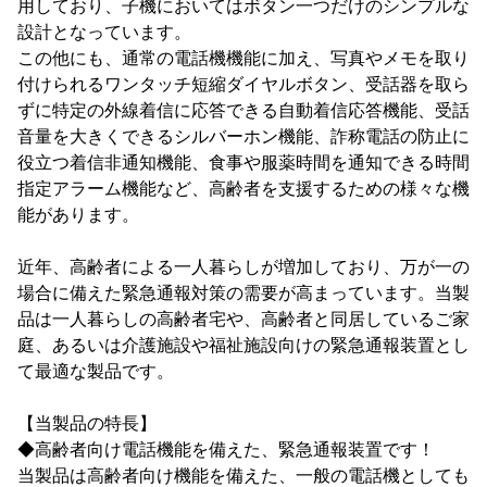
用しており、子機においてはボタン一つだけのシンプルな
設計となっています。
この他にも、通常の電話機機能に加え、写真やメモを取り
付けられるワンタッチ短縮ダイヤルボタン、受話器を取ら
ずに特定の外線着信に応答できる自動着信応答機能、受話
音量を大きくできるシルバーホン機能、詐称電話の防止に
役立つ着信非通知機能、食事や服薬時間を通知できる時間
指定アラーム機能など、高齢者を支援するための様々な機
能があります。
近年、高齢者による一人暮らしが増加しており、万が一の
場合に備えた緊急通報対策の需要が高まっています。当製
品は一人暮らしの高齢者宅や、高齢者と同居しているご家
庭、あるいは介護施設や福祉施設向けの緊急通報装置とし
て最適な製品です。
【当製品の特長】
◆高齢者向け電話機能を備えた、緊急通報装置です！
当製品は高齢者向け機能を備えた、一般の電話機としても