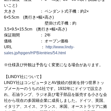
いこと)
大きさ ： ペンダント式子機：約2×
6×5.5cm (奥行き×幅×高さ)
壁掛け式子機：約
3.5×9.5×15.5cm (奥行き×幅×高さ)
保証期間 ： 2年
価格 ： オープン価格
URL ：
http://www.lindy-
sales.jp/hpgen/HPB/entries/54.html
※仕様及び外観は予告なく変更になる場合があります。
【LINDY社について】
LINDY社はコンピュータとAV接続の技術を持つ世界トッ
プメーカーのうちの1社です。1932年にドイツで設立さ
れ、石油ランプ、ラジオ及び電子部品を販売する小さな会
社から現在の多国籍企業に成長しました。ドイツ、英国、
イタリア、スイス、フランス、米国、オーストラリアに拠