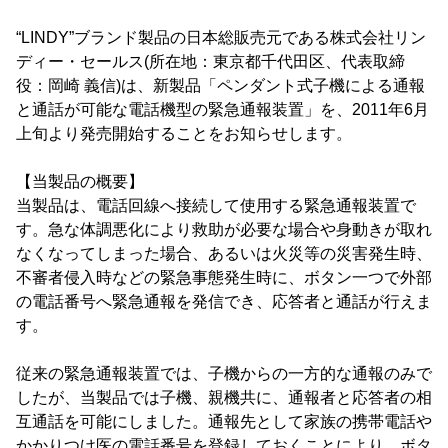
“LINDY”ブランド製品の日本総販売元である株式会社リン
ディー・セールス(所在地：東京都千代田区、代表取締
役：岡崎 義信)は、新製品「ペンダント式子機による通報
と通話が可能な電話機型の緊急通報装置」を、2011年6月
上旬より発売開始することをお知らせします。
【当製品の概要】
当製品は、電話回線へ接続して使用する緊急通報装置で
す。急な体調悪化により救助が必要な場合や身動きが取れ
なくなってしまった場合、あるいは火災等の災害発生時、
不審者侵入時などの緊急事態発生時に、ボタン一つで外部
の電話番号へ緊急通報を発信でき、応答者と通話が行えま
す。
従来の緊急通報装置では、子機からの一方的な通報のみで
したが、当製品では子機、親機共に、通報者と応答者の相
互通話を可能にしました。通報先として家族の携帯電話や
かかりつけ医の電話番号を登録しておくことにより、ボタ