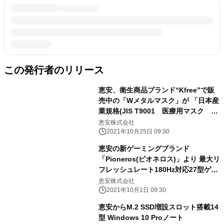
この発行者のリリース
恵安、衛生商品ブランド“Kfree”で販
売中の「Wメタルマスク」が 「日本産
業規格(JIS T9001 医療用マスク ク
ラスII)」の 適合番号を取得
恵安株式会社
2021年10月25日 09:30
恵安の新ゲーミングブランド
「Pioneros(ピオネロス)」より 最大リ
フレッシュレート180Hz対応27型ゲー
ミングモニター 『KPGM270』を10月
恵安株式会社
9日に全国ショップで発売
2021年10月1日 09:30
恵安からM.2 SSD増設スロット搭載14
型 Windows 10 Proノート