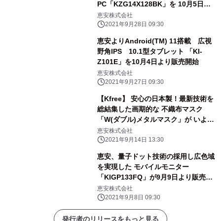
PC「KZG14X128BK」を 10月5日よ
り販売開始
恵安株式会社
2021年9月28日 09:30
恵安よりAndroid(TM) 11搭載 広視
野角IPS 10.1型タブレット 「KI-
Z101E」を10月4日より販売開始
恵安株式会社
2021年9月27日 09:30
【Kfree】 安心の日本製！最新技術を
総結集した画期的な 不織布マスク
「W(ダブル)メタルマスク」が いよい
よ9月14日より発売！！
恵安株式会社
2021年9月14日 13:30
恵安、量子ドット技術の採用し広色域
を実現した モバイルモニター
「KIGP133FQ」が9月9日より販売開
始 ～便利なカバースタンド＆レザー
恵安株式会社
ケース付き～
2021年9月8日 09:30
発行者のリリースをもっと見る