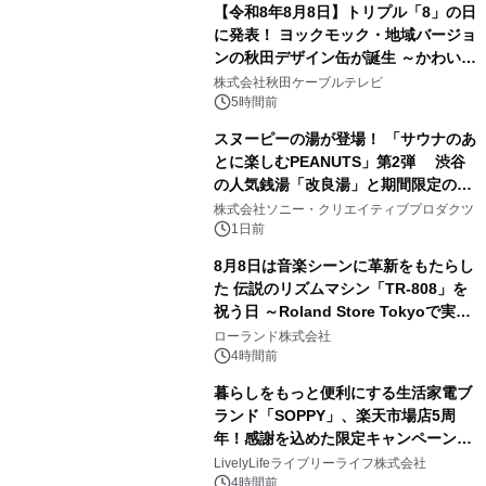
【令和8年8月8日】トリプル「8」の日
に発表！ ヨックモック・地域バージョ
ンの秋田デザイン缶が誕生 ～かわいい
1
秋田犬の子犬と秋田の四季と名所を巡
株式会社秋田ケーブルテレビ
るパッケージ～ 9月1日(火)秋田県内で
5時間前
販売開始
スヌーピーの湯が登場！ 「サウナのあ
とに楽しむPEANUTS」第2弾 渋谷
の人気銭湯「改良湯」と期間限定のコ
2
ラボレーション サウナイキタイコラ
株式会社ソニー・クリエイティブプロダクツ
ボグッズも発売決定！
1日前
8月8日は音楽シーンに革新をもたらし
た 伝説のリズムマシン「TR-808」を
祝う日 ～Roland Store Tokyoで実機
3
を展示しての 記念キャンペーンを開
ローランド株式会社
催 英国ラジオ「NTS」の 特別プログ
4時間前
ラムや、「TR-808」を愛する伝説的
暮らしをもっと便利にする生活家電ブ
アーティストを フィーチャーしたアニ
ランド「SOPPY」、楽天市場店5周
メーションを公開～
年！感謝を込めた限定キャンペーンを
4
8月10日より開催
LivelyLifeライブリーライフ株式会社
4時間前