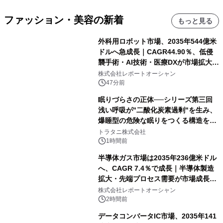
ファッション・美容の新着
もっと見る
外科用ロボット市場、2035年544億米
ドルへ急成長｜CAGR44.90％、低侵
襲手術・AI技術・医療DXが市場拡大を
牽引
株式会社レポートオーシャン
47分前
眠りづらさの正体──シリーズ第三回
浅い呼吸が"二酸化炭素過剰"を生み、
爆睡型の危険な眠りをつくる構造を解
説
トラタニ株式会社
1時間前
半導体ガス市場は2035年236億米ドル
へ、CAGR 7.4％で成長｜半導体製造
拡大・先端プロセス需要が市場成長を
加速
株式会社レポートオーシャン
2時間前
データコンバータIC市場、2035年141