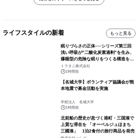
ライフスタイルの新着
もっと見る
眠りづらさの正体──シリーズ第三回
浅い呼吸が"二酸化炭素過剰"を生み、
爆睡型の危険な眠りをつくる構造を解
説
トラタニ株式会社
1時間前
【名城大学】ボランティア協議会が熊
本地震で募金活動を実施
学校法人 名城大学
1時間前
北前船の歴史が息づく港町・三国湊で
上質な滞在を 「オーベルジュほまち
三國湊」 1泊2食付の旅行商品を発売
株式会社ぷらど