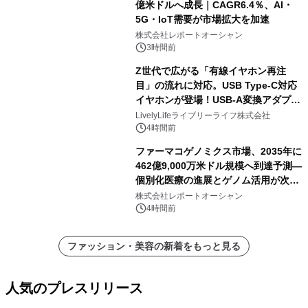
億米ドルへ成長｜CAGR6.4％、AI・
5G・IoT需要が市場拡大を加速
株式会社レポートオーシャン
3時間前
Z世代で広がる「有線イヤホン再注
目」の流れに対応。USB Type-C対応
イヤホンが登場！USB-A変換アダプタ
ー付きでスマホからパソコンまで幅広
LivelyLifeライブリーライフ株式会社
く活用可能
4時間前
ファーマコゲノミクス市場、2035年に
462億9,000万米ドル規模へ到達予測―
個別化医療の進展とゲノム活用が次世
代ヘルスケア投資を加速
株式会社レポートオーシャン
4時間前
ファッション・美容の新着をもっと見る
人気のプレスリリース