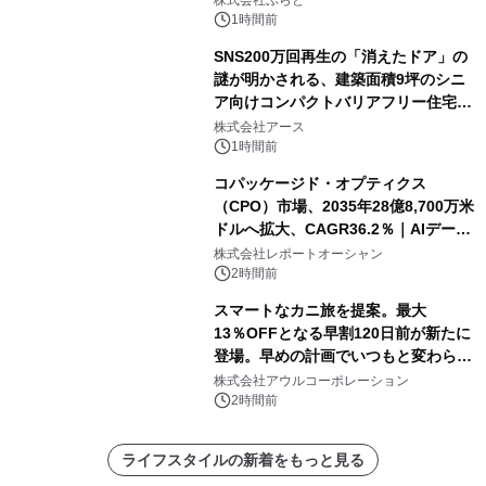
1時間前
SNS200万回再生の「消えたドア」の
謎が明かされる、建築面積9坪のシニ
ア向けコンパクトバリアフリー住宅が
誕生
株式会社アース
1時間前
コパッケージド・オプティクス
（CPO）市場、2035年28億8,700万米
ドルへ拡大、CAGR36.2％｜AIデータ
センター・高速光通信需要が成長を加
株式会社レポートオーシャン
速
2時間前
スマートなカニ旅を提案。最大
13％OFFとなる早割120日前が新たに
登場。早めの計画でいつもと変わらぬ
大人の冬旅を。ー夕日ヶ浦温泉「佳松
株式会社アウルコーポレーション
苑 別邸ふうか」ー
2時間前
ライフスタイルの新着をもっと見る