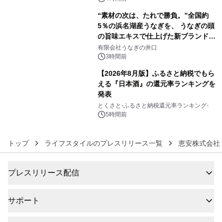
“素材の次は、たれで勝負。”全国約
5％の浜名湖産うなぎを、 うなぎの頭
の旨味エキスで仕上げた新ブランド
5
「井口の誉」誕生
有限会社うなぎの井口
3時間前
【2026年8月版】ふるさと納税でもら
える『日本酒』の還元率ランキングを
発表
6
とくさと-ふるさと納税還元率ランキング-
5時間前
トップ
ライフスタイルのプレスリリース一覧
恵安株式会社
プレスリリース配信
サポート